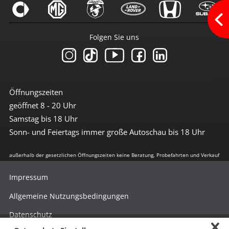
Lichtsensor
Müdigkeitserkennung
Reifendruckkontrolle
Tagfahrlicht
Folgen Sie uns
Traktionskontrolle
Wegfahrsperre
Getriebe
7-Gang Getriebe
Öffnungszeiten
Automatikgetriebe
geöffnet 8 - 20 Uhr
DSG-Getriebe
Samstag bis 18 Uhr
Umwelt
Sonn- und Feiertags immer große Autoschau bis 18 Uhr
E10-geeignet
außerhalb der gesetzlichen Öffnungszeiten keine Beratung, Probefahrten und Verkauf
geregelter Katalysator
grüne Feinstaubplakette
Start-Stop Automatik
Impressum
Allgemeine Nutzungsbedingungen
Extras
Alufelgen
Datenschutz
Außentemperaturanzeige