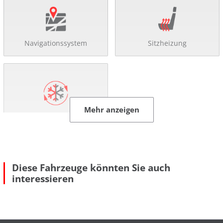
Navigationssystem
Sitzheizung
Mehr anzeigen
Klimaautomatik
Komfort
2- Zonen Klimaautomatik
Diese Fahrzeuge könnten Sie auch
4x el. Fensterheber
interessieren
Ablagenpaket
Anfahrassistent
autom. abblendender Innenspiegel
beheizbare Aussenspiegel
Bordcomputer