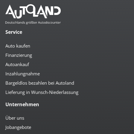
Colorverglasung
el. Spiegel
geteilte Rücksitzbank
Getränkehalter
höhenverst. Beifahrersitz
Service
höhenverst. Fahrersitz
höhenverst. Lenkrad
Komfortschließung mit FB
Auto kaufen
Multifunktionslenkrad
Notbremsassistent
Finanzierung
Regensensor
Autoankauf
Servolenkung
Sitzheizung vorn
Inzahlungnahme
umklappbare Rücksitzbank
Bargeldlos bezahlen bei Autoland
Zentralverriegelung m. FB
Lieferung in Wunsch-Niederlassung
Multimedia
Unternehmen
Bluetoothfunktion
Media Interface
Musikstreaming integriert
Über uns
Navi mit Touchscreen
Jobangebote
Radio
Radio mit Farbdisplay