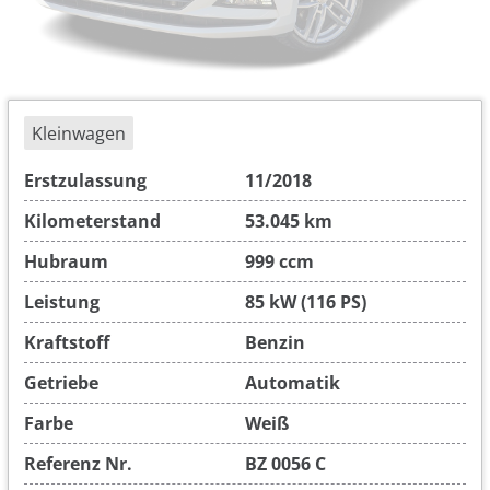
Kleinwagen
Erstzulassung
11/2018
Kilometerstand
53.045 km
Hubraum
999 ccm
Leistung
85 kW (116 PS)
Kraftstoff
Benzin
Getriebe
Automatik
Farbe
Weiß
Referenz Nr.
BZ 0056 C