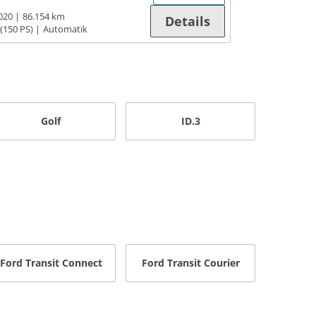
020
86.154 km
Details
(150 PS)
Automatik
Golf
ID.3
Ford Transit Connect
Ford Transit Courier