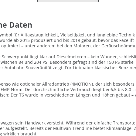
che Daten
ymbol für Alltagstauglichkeit, Vielseitigkeit und langlebige Technik
 wurde ab 2015 produziert und bis 2019 gebaut, bevor das Facelift
en optimiert – unter anderem bei den Motoren, der Geräuschdämmu
er Schwerpunkt liegt klar auf Dieselmotoren – kein Wunder, schließli
 zwischen 84 und 204 PS. Besonders gefragt sind der 150 PS starke
er Autobahn Souveränität zeigt. Für Liebhaber klassischer Benziner
enso wie optionaler Allradantrieb (4MOTION), der sich besonders 
TEMP-Norm. Der durchschnittliche Verbrauch liegt bei 6,5 bis 8,0 
tisch: Der T6 wurde in verschiedenen Längen und Höhen gebaut –
swagen sein Handwerk versteht. Während der einfache Transporter 
er aufgestellt. Bereits der Multivan Trendline bietet Klimaanlage,
g wirklich braucht.