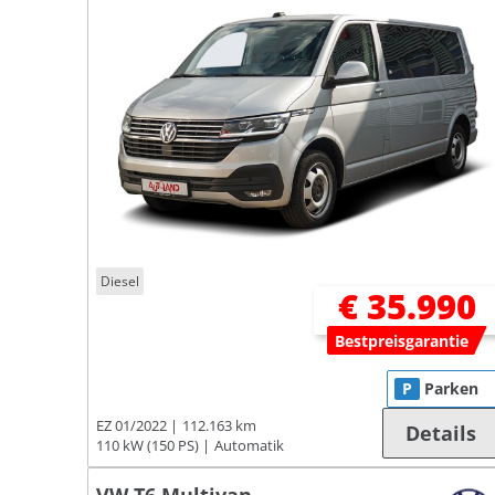
Diesel
€ 35.990
Bestpreisgarantie
P
Parken
EZ 01/2022
112.163 km
Details
110 kW (150 PS)
Automatik