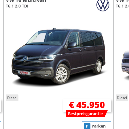
VW T6 Multivan
VW T
T6.1 2.0 TDI
T6.1 2
Diesel
Diesel
€ 45.950
Bestpreisgarantie
P
Parken