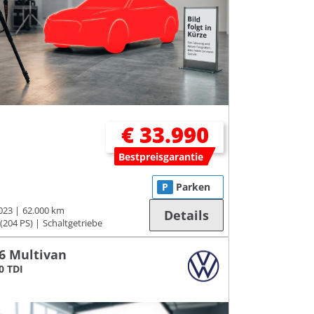
€ 33.990
Bestpreisgarantie
P
Parken
023
62.000 km
Details
(204 PS)
Schaltgetriebe
6 Multivan
0 TDI