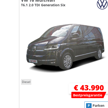
VW T6 Multivan
T6.1 2.0 TDI Generation Six
Diesel
€ 43.990
Bestpreisgarantie
P
Parken