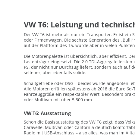
VW T6: Leistung und technis
Der VW T6 ist mehr als nur ein Transporter. Er ist ein S
oder Firmenwagen. Die sechste Generation des „Bulli“
auf der Plattform des T5, wurde aber in vielen Punkt
Die Motorenpalette ist übersichtlich, aber effizient. D
Lastenträger eingesetzt. Die 2.0 TDI-Aggregate leisten
PS, der nicht nur Durchzug liefert, sondern auch auf d
seltener, aber ebenfalls solide.
Schaltgetriebe oder DSG – beides wurde angeboten, eb
Alle Motoren erfüllen spätestens ab 2018 die Euro 6d-
Fahrzeuggröße ein respektabler Wert. Besonders prak
oder Multivan mit über 5.300 mm.
VW T6: Ausstattung
Schon die Basisausstattung des VW T6 zeigt, dass Volk
Caravelle, Multivan oder California deutlich komfortabl
Radio mit USB-Anschluss – also alles, was man im Allta