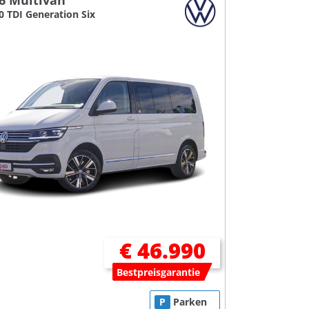
6 Multivan
.0 TDI Generation Six
€ 46.990
Bestpreisgarantie
P
Parken