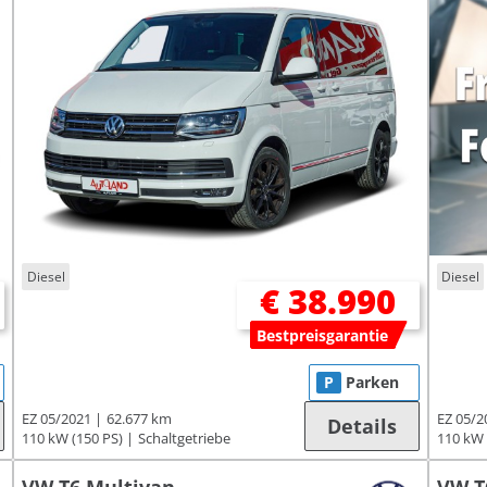
Diesel
Diesel
€ 38.990
Bestpreisgarantie
P
Parken
EZ 05/2021
62.677 km
EZ 05/2
Details
110 kW (150 PS)
Schaltgetriebe
110 kW 