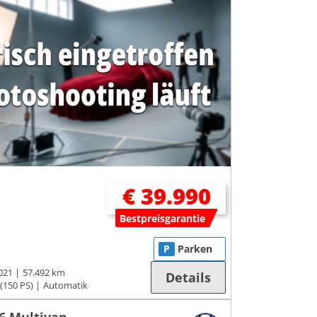
€ 39.990
Bestpreisgarantie
P
Parken
021
57.492 km
Details
(150 PS)
Automatik