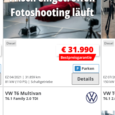
Diesel
Diesel
€ 31.990
Bestpreisgarantie
P
Parken
EZ 04/2021
31.859 km
EZ 07/2
Details
81 kW (110 PS)
Schaltgetriebe
150 kW 
VW T6 Multivan
VW T
T6.1 Family 2.0 TDI
T6.1 2.