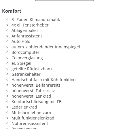
Komfort
3- Zonen Klimaautomatik
4x el. Fensterheber
Ablagenpaket
Anfahrassistent
Auto Hold
autom. abblendender Innenspiegel
Bordcomputer
Colorverglasung
el. Spiegel
geteilte Rücksitzbank
Getränkehalter
Handschuhfach mit Kühlfunktion
höhenverst. Beifahrersitz
höhenverst. Fahrersitz
höhenverst. Lenkrad
Komfortschließung mit FB
Lederlenkrad
Mittelarmlehne vorn
Multifunktionslenkrad
Notbremsassistent
Regensensor