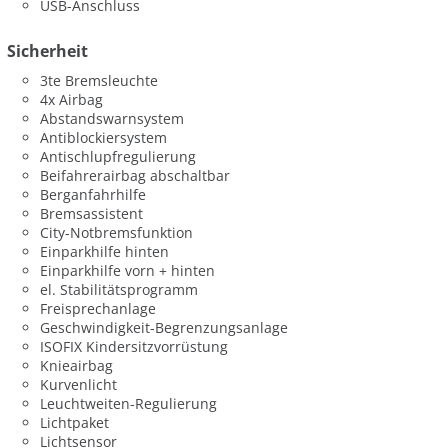
USB-Anschluss
Sicherheit
3te Bremsleuchte
4x Airbag
Abstandswarnsystem
Antiblockiersystem
Antischlupfregulierung
Beifahrerairbag abschaltbar
Berganfahrhilfe
Bremsassistent
City-Notbremsfunktion
Einparkhilfe hinten
Einparkhilfe vorn + hinten
el. Stabilitätsprogramm
Freisprechanlage
Geschwindigkeit-Begrenzungsanlage
ISOFIX Kindersitzvorrüstung
Knieairbag
Kurvenlicht
Leuchtweiten-Regulierung
Lichtpaket
Lichtsensor