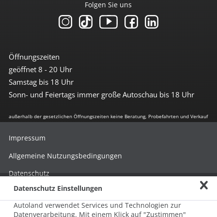
Folgen Sie uns
Öffnungszeiten
geöffnet 8 - 20 Uhr
Samstag bis 18 Uhr
Sonn- und Feiertags immer große Autoschau bis 18 Uhr
außerhalb der gesetzlichen Öffnungszeiten keine Beratung, Probefahrten und Verkauf
Impressum
Allgemeine Nutzungsbedingungen
Datenschutz
Datenschutz Einstellungen
Hinweisgebersystem nach HinSchG
Autoland verwendet Services und Technologien zur
Beschwerde nach LkSG
Datenverarbeitung. Mit einem Klick auf "Zustimmen"