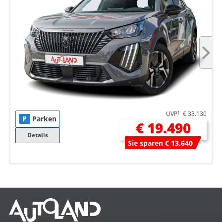
UVP
1
€ 33.130
P
Parken
€ 19.490
Details
Sie sparen € 13.640