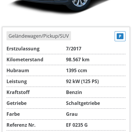
Geländewagen/Pickup/SUV
P
Erstzulassung
7/2017
Kilometerstand
98.567 km
Hubraum
1395 ccm
Leistung
92 kW (125 PS)
Kraftstoff
Benzin
Getriebe
Schaltgetriebe
Farbe
Grau
Referenz Nr.
EF 0235 G