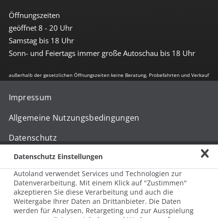
Öffnungszeiten
geöffnet 8 - 20 Uhr
Samstag bis 18 Uhr
Sonn- und Feiertags immer große Autoschau bis 18 Uhr
außerhalb der gesetzlichen Öffnungszeiten keine Beratung, Probefahrten und Verkauf
Impressum
Allgemeine Nutzungsbedingungen
Datenschutz
Datenschutz Einstellungen
Hinweisgebersystem nach HinSchG
Autoland verwendet Services und Technologien zur
Beschwerde nach LkSG
Datenverarbeitung. Mit einem Klick auf "Zustimmen"
akzeptieren Sie diese Verarbeitung und auch die
Grundsatzerklärung zum LkSG
Weitergabe Ihrer Daten an Drittanbieter. Die Daten
werden für Analysen, Retargeting und zur Ausspielung
© 2026 AUTOLAND 24 SE & Co. Betriebs KG
Werner-von-Siemens-Str. 2, 06796 Brehna, Deutschland