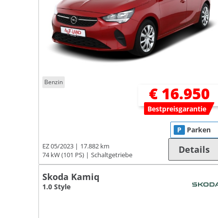
Benzin
€ 16.950
Bestpreisgarantie
P
Parken
EZ 05/2023
17.882 km
Details
74 kW (101 PS)
Schaltgetriebe
Skoda Kamiq
1.0 Style