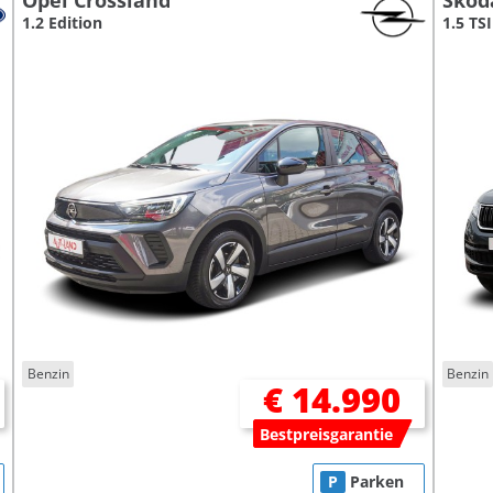
Opel Crossland
Skod
1.2 Edition
1.5 TSI
Benzin
Benzin
€ 14.990
Bestpreisgarantie
P
Parken