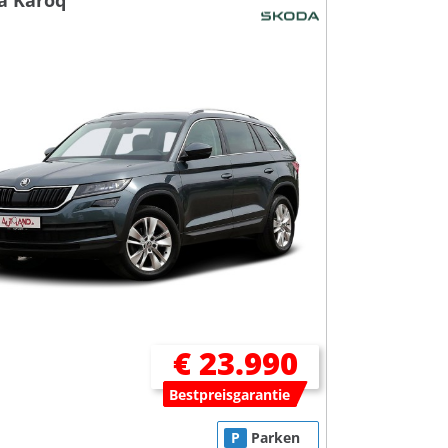
a Karoq
€ 23.990
Bestpreisgarantie
P
Parken