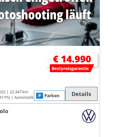
€ 14.990
Bestpreisgarantie
022
22.347 km
Details
P
Parken
91 PS)
Automatik
olo