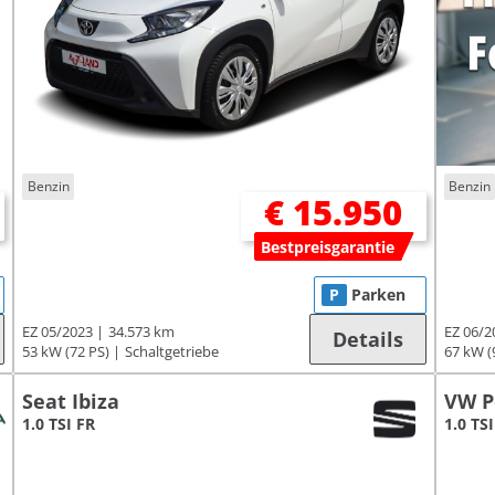
Benzin
Benzin
€ 15.950
Bestpreisgarantie
P
Parken
EZ 05/2023
34.573 km
EZ 06/2
Details
53 kW (72 PS)
Schaltgetriebe
67 kW (
Seat Ibiza
VW P
1.0 TSI FR
1.0 TSI