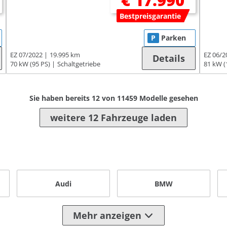
€ 17.990
Bestpreisgarantie
P
Parken
EZ 07/2022
19.995 km
EZ 06/2
Details
70 kW (95 PS)
Schaltgetriebe
81 kW (
Sie haben bereits
12
von
11459
Modelle gesehen
weitere 12 Fahrzeuge laden
Audi
BMW
Mehr anzeigen