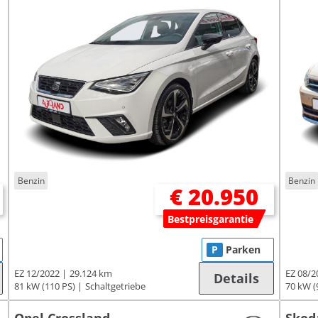
Benzin
Benzin
€ 20.950
Bestpreisgarantie
P
Parken
EZ 12/2022
29.124 km
EZ 08/2
Details
81 kW (110 PS)
Schaltgetriebe
70 kW (