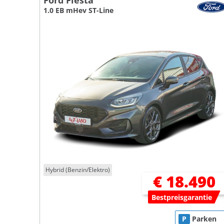
Ford Fiesta
1.0 EB mHev ST-Line
Hybrid (Benzin/Elektro)
€ 18.490
Bestpreisgarantie
P
Parken