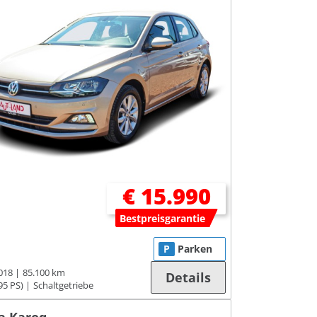
€ 15.990
Bestpreisgarantie
P
Parken
018
85.100 km
Details
95 PS)
Schaltgetriebe