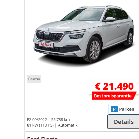
Benzin
€ 21.490
Bestpreisgarantie
P
Parken
EZ 09/2022
55.738 km
Details
81 kW (110 PS)
Automatik