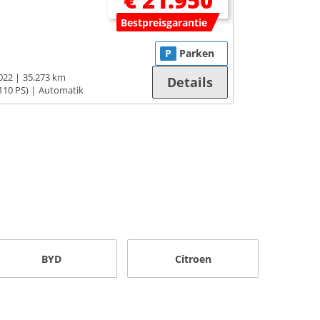
€ 21.950
Bestpreisgarantie
P
Parken
022
35.273 km
Details
110 PS)
Automatik
BYD
Citroen