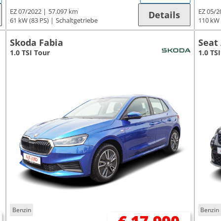
EZ 07/2022
57.097 km
EZ 05/2
Details
61 kW (83 PS)
Schaltgetriebe
110 kW 
Skoda Fabia
Seat
1.0 TSI Tour
1.0 TSI
Benzin
Benzin