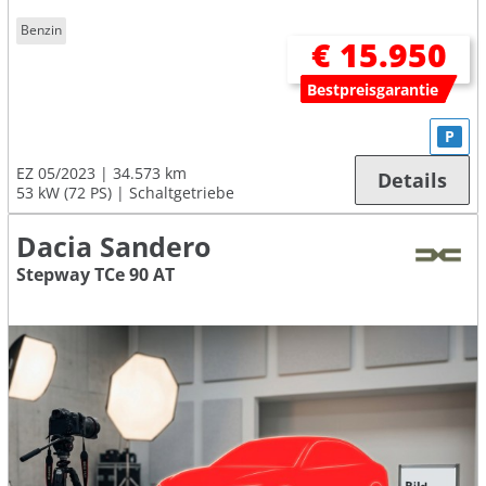
Benzin
€ 15.950
Bestpreisgarantie
P
EZ 05/2023
34.573 km
Details
53 kW (72 PS)
Schaltgetriebe
Dacia Sandero
Stepway TCe 90 AT