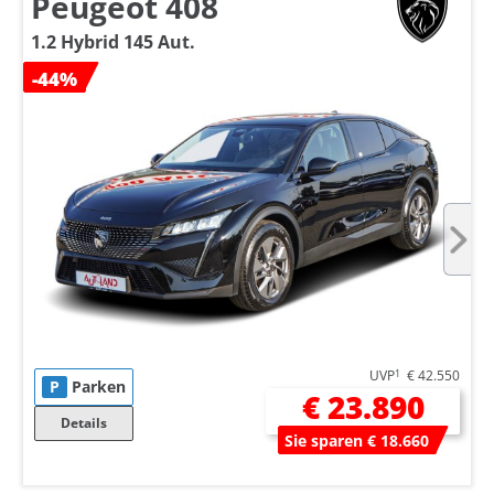
Peugeot 408
1.2 Hybrid 145 Aut.
-44%
UVP
1
€ 42.550
P
Parken
€ 23.890
Details
Sie sparen € 18.660