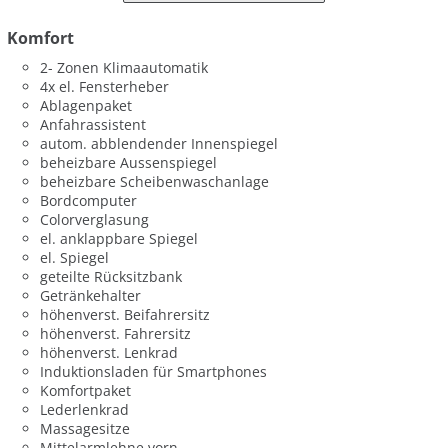
Komfort
2- Zonen Klimaautomatik
4x el. Fensterheber
Ablagenpaket
Anfahrassistent
autom. abblendender Innenspiegel
beheizbare Aussenspiegel
beheizbare Scheibenwaschanlage
Bordcomputer
Colorverglasung
el. anklappbare Spiegel
el. Spiegel
geteilte Rücksitzbank
Getränkehalter
höhenverst. Beifahrersitz
höhenverst. Fahrersitz
höhenverst. Lenkrad
Induktionsladen für Smartphones
Komfortpaket
Lederlenkrad
Massagesitze
Mittelarmlehne vorn