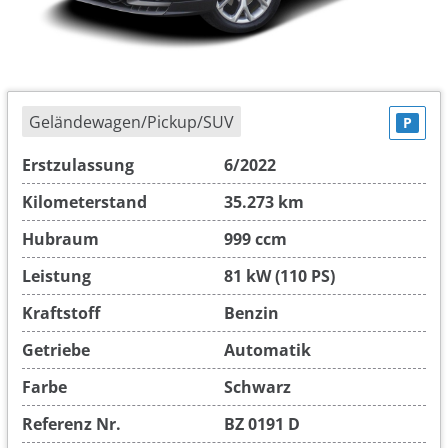
Geländewagen/Pickup/SUV
P
Erstzulassung
6/2022
Kilometerstand
35.273 km
Hubraum
999 ccm
Leistung
81 kW (110 PS)
Kraftstoff
Benzin
Getriebe
Automatik
Farbe
Schwarz
Referenz Nr.
BZ 0191 D