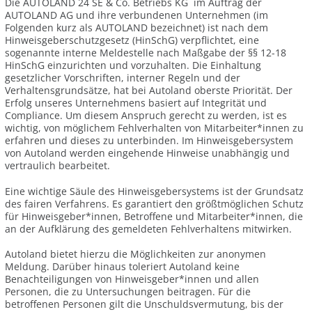
Die AUTOLAND 24 SE & Co. Betriebs KG im Auftrag der
AUTOLAND AG und ihre verbundenen Unternehmen (im
Folgenden kurz als AUTOLAND bezeichnet) ist nach dem
Hinweisgeberschutzgesetz (HinSchG) verpflichtet, eine
sogenannte interne Meldestelle nach Maßgabe der §§ 12-18
HinSchG einzurichten und vorzuhalten. Die Einhaltung
gesetzlicher Vorschriften, interner Regeln und der
Verhaltensgrundsätze, hat bei Autoland oberste Priorität. Der
Erfolg unseres Unternehmens basiert auf Integrität und
Compliance. Um diesem Anspruch gerecht zu werden, ist es
wichtig, von möglichem Fehlverhalten von Mitarbeiter*innen zu
erfahren und dieses zu unterbinden. Im Hinweisgebersystem
von Autoland werden eingehende Hinweise unabhängig und
vertraulich bearbeitet.
Eine wichtige Säule des Hinweisgebersystems ist der Grundsatz
des fairen Verfahrens. Es garantiert den größtmöglichen Schutz
für Hinweisgeber*innen, Betroffene und Mitarbeiter*innen, die
an der Aufklärung des gemeldeten Fehlverhaltens mitwirken.
Autoland bietet hierzu die Möglichkeiten zur anonymen
Meldung. Darüber hinaus toleriert Autoland keine
Benachteiligungen von Hinweisgeber*innen und allen
Personen, die zu Untersuchungen beitragen. Für die
betroffenen Personen gilt die Unschuldsvermutung, bis der