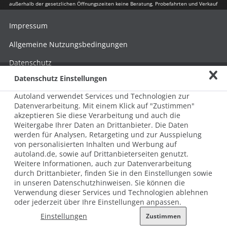
außerhalb der gesetzlichen Öffnungszeiten keine Beratung, Probefahrten und Verkauf
Impressum
Allgemeine Nutzungsbedingungen
Datenschutz
Datenschutz Einstellungen
Hinweisgebersystem nach HinSchG
Autoland verwendet Services und Technologien zur
Beschwerde nach LkSG
Datenverarbeitung. Mit einem Klick auf "Zustimmen"
akzeptieren Sie diese Verarbeitung und auch die
Grundsatzerklärung zum LkSG
Weitergabe Ihrer Daten an Drittanbieter. Die Daten
© 2026 AUTOLAND 24 SE & Co. Betriebs KG
werden für Analysen, Retargeting und zur Ausspielung
Werner-von-Siemens-Str. 2, 06796 Brehna, Deutschland
von personalisierten Inhalten und Werbung auf
autoland.de, sowie auf Drittanbieterseiten genutzt.
Weitere Informationen, auch zur Datenverarbeitung
durch Drittanbieter, finden Sie in den Einstellungen sowie
in unseren Datenschutzhinweisen. Sie können die
Verwendung dieser Services und Technologien ablehnen
oder jederzeit über Ihre Einstellungen anpassen.
Einstellungen
Zustimmen