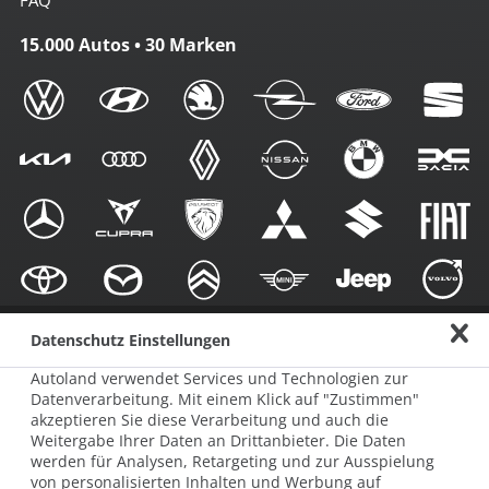
FAQ
15.000 Autos • 30 Marken
Datenschutz Einstellungen
Autoland verwendet Services und Technologien zur
Folgen Sie uns
Datenverarbeitung. Mit einem Klick auf "Zustimmen"
akzeptieren Sie diese Verarbeitung und auch die
Weitergabe Ihrer Daten an Drittanbieter. Die Daten
werden für Analysen, Retargeting und zur Ausspielung
von personalisierten Inhalten und Werbung auf