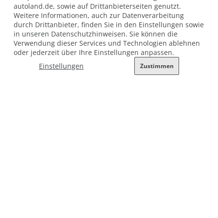
autoland.de, sowie auf Drittanbieterseiten genutzt.
Öffnungszeiten
Weitere Informationen, auch zur Datenverarbeitung
geöffnet 8 - 20 Uhr
durch Drittanbieter, finden Sie in den Einstellungen sowie
in unseren Datenschutzhinweisen. Sie können die
Samstag bis 18 Uhr
Verwendung dieser Services und Technologien ablehnen
Sonn- und Feiertags immer große Autoschau bis 18 Uhr
oder jederzeit über Ihre Einstellungen anpassen.
Einstellungen
Zustimmen
1
unverbindliche Preisempfehlung bzw. Preisvorteil ggü. der UVP des Herstellers am
Tag der Erstzulassung. Die angegebenen Werte wurden nach dem vorgeschriebenen
Messverfahren WLTP ermittelt. Die tatsächlichen Werte sind abhängig von Faktoren
wie Beladung, Fahrstil, Strecke, Witterung, Nebenverbrauchern (z. B. Klimatisierung),
Bereifung und Alterungszustand der Batterie.
außerhalb der gesetzlichen Öffnungszeiten keine Beratung, Probefahrten und Verkauf
Impressum
Allgemeine Nutzungsbedingungen
Datenschutz
Hinweisgebersystem nach HinSchG
Beschwerde nach LkSG