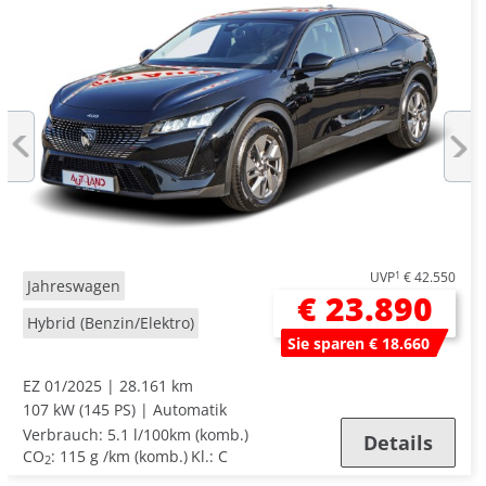
UVP
1
€ 42.550
Jahreswagen
€ 23.890
Hybrid (Benzin/Elektro)
Sie sparen € 18.660
EZ 01/2025
28.161 km
107 kW (145 PS)
Automatik
Verbrauch:
5.1 l/100km (komb.)
Details
CO
:
115 g /km (komb.)
Kl.: C
2