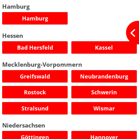
Hamburg
Hamburg
Hessen
Bad Hersfeld
Kassel
Mecklenburg-Vorpommern
Greifswald
Neubrandenburg
Rostock
Schwerin
Stralsund
Wismar
Niedersachsen
Göttingen
Hannover