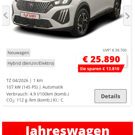
UVP
1
€ 39.700
Neuwagen
€ 25.890
Hybrid (Benzin/Elektro)
Sie sparen € 13.810
TZ 04/2026
1 km
107 kW (145 PS)
Automatik
Verbrauch:
4.9 l/100km (komb.)
Details
CO
:
112 g /km (komb.)
Kl.: C
2
Jahreswagen