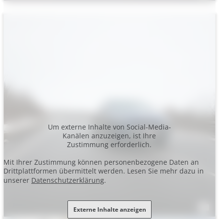
Um externe Inhalte von Social-Media-
Kanälen anzuzeigen, ist Ihre
Zustimmung erforderlich.
Mit Ihrer Zustimmung können personenbezogene Daten an
Drittplattformen übermittelt werden. Lesen Sie mehr dazu in
unserer
Datenschutzerklärung
.
Externe Inhalte anzeigen