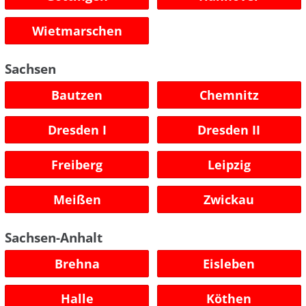
Wietmarschen
Sachsen
Bautzen
Chemnitz
Dresden I
Dresden II
Freiberg
Leipzig
Meißen
Zwickau
Sachsen-Anhalt
Brehna
Eisleben
Halle
Köthen