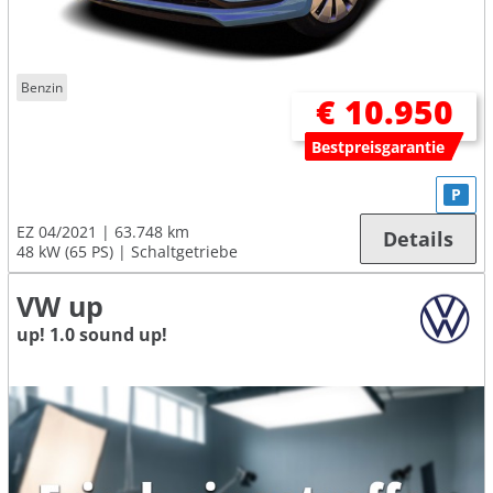
Benzin
€ 10.950
Bestpreisgarantie
P
EZ 04/2021
63.748 km
Details
48 kW (65 PS)
Schaltgetriebe
VW up
up! 1.0 sound up!