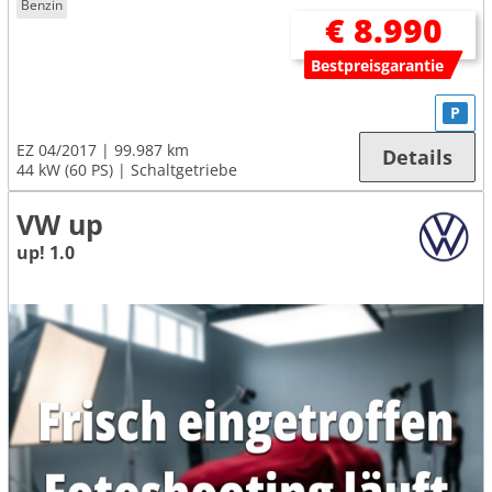
Benzin
€ 8.990
Bestpreisgarantie
P
EZ 04/2017
99.987 km
Details
44 kW (60 PS)
Schaltgetriebe
VW up
up! 1.0