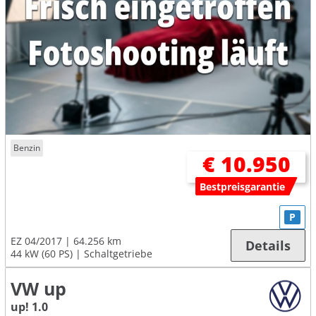
Benzin
€ 10.950
Bestpreisgarantie
P
EZ 04/2017
64.256 km
Details
44 kW (60 PS)
Schaltgetriebe
VW up
up! 1.0