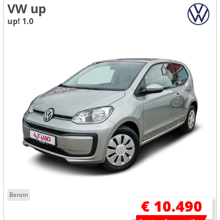
VW up
up! 1.0
Benzin
€ 10.490