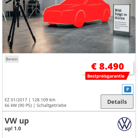
Benzin
€ 8.490
Bestpreisgarantie
P
EZ 01/2017
128.109 km
Details
66 kW (90 PS)
Schaltgetriebe
VW up
up! 1.0