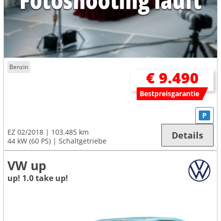
Benzin
€ 9.490
Bestpreisgarantie
P
EZ 02/2018
103.485 km
Details
44 kW (60 PS)
Schaltgetriebe
VW up
up! 1.0 take up!