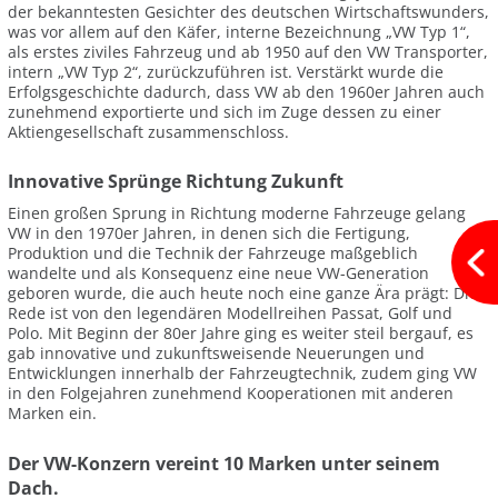
der bekanntesten Gesichter des deutschen Wirtschaftswunders,
was vor allem auf den Käfer, interne Bezeichnung „VW Typ 1“,
als erstes ziviles Fahrzeug und ab 1950 auf den VW Transporter,
intern „VW Typ 2“, zurückzuführen ist. Verstärkt wurde die
Erfolgsgeschichte dadurch, dass VW ab den 1960er Jahren auch
zunehmend exportierte und sich im Zuge dessen zu einer
Aktiengesellschaft zusammenschloss.
Innovative Sprünge Richtung Zukunft
Einen großen Sprung in Richtung moderne Fahrzeuge gelang
VW in den 1970er Jahren, in denen sich die Fertigung,
Produktion und die Technik der Fahrzeuge maßgeblich
wandelte und als Konsequenz eine neue VW-Generation
geboren wurde, die auch heute noch eine ganze Ära prägt: Die
Rede ist von den legendären Modellreihen Passat, Golf und
Polo. Mit Beginn der 80er Jahre ging es weiter steil bergauf, es
gab innovative und zukunftsweisende Neuerungen und
Entwicklungen innerhalb der Fahrzeugtechnik, zudem ging VW
in den Folgejahren zunehmend Kooperationen mit anderen
Marken ein.
Der VW-Konzern vereint 10 Marken unter seinem
Dach.