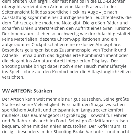
dem breiten Kühlergrill, der fast nahtlos in die LED-Leuchten
übergeht, verleiht dem Arteon eine klare Präsenz. In der
Seitenansicht fällt das sportliche Heck ins Auge – je nach
Ausstattung sogar mit einer durchgehenden Leuchtenleiste, die
dem Fahrzeug eine moderne Note gibt. Die großen Räder und
scharfen Linien unterstreichen den Auftritt eines Gran Turismo.
Der Innenraum ist ebenso hochwertig wie durchdacht gestaltet.
Feine Materialien, dezente Chrom-Applikationen und ein
aufgeräumtes Cockpit schaffen eine exklusive Atmosphäre.
Besonders gelungen ist das Zusammenspiel von Technik und
Ästhetik – etwa durch das digitalisierte Kombiinstrument oder
die elegant ins Armaturenbrett integrierten Displays. Der
Shooting Brake bringt dabei noch einen Hauch mehr Lifestyle
ins Spiel – ohne auf den Komfort oder die Alltagstauglichkeit zu
verzichten.
VW ARTEON: Stärken
Der Arteon kann weit mehr als nur gut aussehen. Seine größte
Stärke ist seine Vielseitigkeit: Er schafft den Spagat zwischen
sportlichem Auftritt und entspanntem Langstreckenkomfort
mühelos. Das Raumangebot ist großzügig – sowohl für Fahrer
und Beifahrer als auch im Fond. Selbst große Mitfahrer reisen
bequem, ohne mit den Knien anzustoßen. Der Kofferraum ist
riesig – besonders in der Shooting-Brake-Variante – und macht