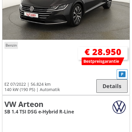
Benzin
€ 28.950
Bestpreisgarantie
P
EZ 07/2022
56.824 km
Details
140 kW (190 PS)
Automatik
VW Arteon
SB 1.4 TSI DSG e-Hybrid R-Line