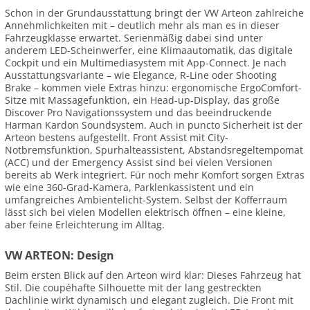
Schon in der Grundausstattung bringt der VW Arteon zahlreiche
Annehmlichkeiten mit – deutlich mehr als man es in dieser
Fahrzeugklasse erwartet. Serienmäßig dabei sind unter
anderem LED-Scheinwerfer, eine Klimaautomatik, das digitale
Cockpit und ein Multimediasystem mit App-Connect. Je nach
Ausstattungsvariante – wie Elegance, R-Line oder Shooting
Brake – kommen viele Extras hinzu: ergonomische ErgoComfort-
Sitze mit Massagefunktion, ein Head-up-Display, das große
Discover Pro Navigationssystem und das beeindruckende
Harman Kardon Soundsystem. Auch in puncto Sicherheit ist der
Arteon bestens aufgestellt. Front Assist mit City-
Notbremsfunktion, Spurhalteassistent, Abstandsregeltempomat
(ACC) und der Emergency Assist sind bei vielen Versionen
bereits ab Werk integriert. Für noch mehr Komfort sorgen Extras
wie eine 360-Grad-Kamera, Parklenkassistent und ein
umfangreiches Ambientelicht-System. Selbst der Kofferraum
lässt sich bei vielen Modellen elektrisch öffnen – eine kleine,
aber feine Erleichterung im Alltag.
VW ARTEON: Design
Beim ersten Blick auf den Arteon wird klar: Dieses Fahrzeug hat
Stil. Die coupéhafte Silhouette mit der lang gestreckten
Dachlinie wirkt dynamisch und elegant zugleich. Die Front mit