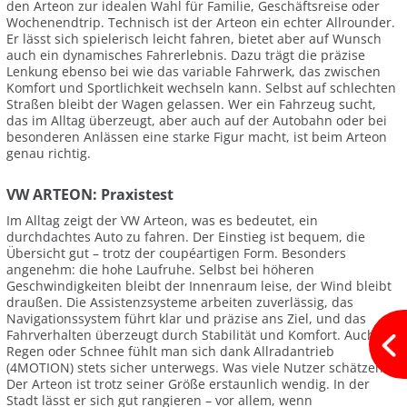
den Arteon zur idealen Wahl für Familie, Geschäftsreise oder
Wochenendtrip. Technisch ist der Arteon ein echter Allrounder.
Er lässt sich spielerisch leicht fahren, bietet aber auf Wunsch
auch ein dynamisches Fahrerlebnis. Dazu trägt die präzise
Lenkung ebenso bei wie das variable Fahrwerk, das zwischen
Komfort und Sportlichkeit wechseln kann. Selbst auf schlechten
Straßen bleibt der Wagen gelassen. Wer ein Fahrzeug sucht,
das im Alltag überzeugt, aber auch auf der Autobahn oder bei
besonderen Anlässen eine starke Figur macht, ist beim Arteon
genau richtig.
VW ARTEON: Praxistest
Im Alltag zeigt der VW Arteon, was es bedeutet, ein
durchdachtes Auto zu fahren. Der Einstieg ist bequem, die
Übersicht gut – trotz der coupéartigen Form. Besonders
angenehm: die hohe Laufruhe. Selbst bei höheren
Geschwindigkeiten bleibt der Innenraum leise, der Wind bleibt
draußen. Die Assistenzsysteme arbeiten zuverlässig, das
Navigationssystem führt klar und präzise ans Ziel, und das
Fahrverhalten überzeugt durch Stabilität und Komfort. Auch bei
Regen oder Schnee fühlt man sich dank Allradantrieb
(4MOTION) stets sicher unterwegs. Was viele Nutzer schätzen:
Der Arteon ist trotz seiner Größe erstaunlich wendig. In der
Stadt lässt er sich gut rangieren – vor allem, wenn