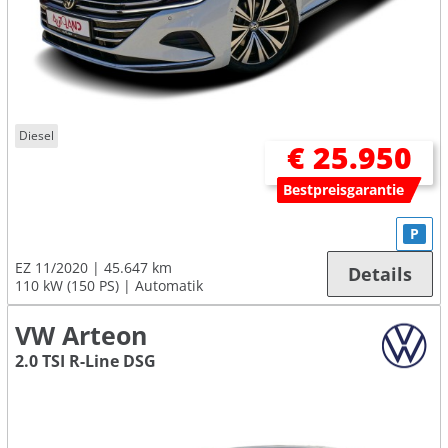
Diesel
€ 25.950
Bestpreisgarantie
P
EZ 11/2020
45.647 km
Details
110 kW (150 PS)
Automatik
VW Arteon
2.0 TSI R-Line DSG