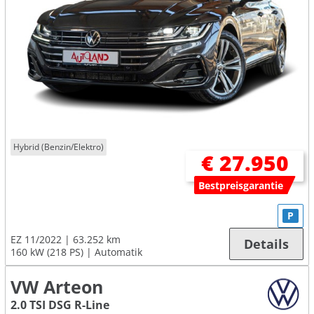
Hybrid (Benzin/Elektro)
€ 27.950
Bestpreisgarantie
P
EZ 11/2022
63.252 km
Details
160 kW (218 PS)
Automatik
VW Arteon
2.0 TSI DSG R-Line