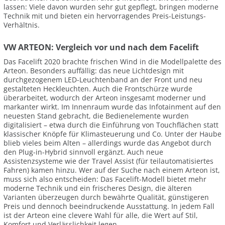
lassen: Viele davon wurden sehr gut gepflegt, bringen moderne
Technik mit und bieten ein hervorragendes Preis-Leistungs-
Verhältnis.
VW ARTEON: Vergleich vor und nach dem Facelift
Das Facelift 2020 brachte frischen Wind in die Modellpalette des
Arteon. Besonders auffällig: das neue Lichtdesign mit
durchgezogenem LED-Leuchtenband an der Front und neu
gestalteten Heckleuchten. Auch die Frontschürze wurde
überarbeitet, wodurch der Arteon insgesamt moderner und
markanter wirkt. Im Innenraum wurde das Infotainment auf den
neuesten Stand gebracht, die Bedienelemente wurden
digitalisiert – etwa durch die Einführung von Touchflächen statt
klassischer Knöpfe für Klimasteuerung und Co. Unter der Haube
blieb vieles beim Alten – allerdings wurde das Angebot durch
den Plug-in-Hybrid sinnvoll ergänzt. Auch neue
Assistenzsysteme wie der Travel Assist (für teilautomatisiertes
Fahren) kamen hinzu. Wer auf der Suche nach einem Arteon ist,
muss sich also entscheiden: Das Facelift-Modell bietet mehr
moderne Technik und ein frischeres Design, die älteren
Varianten überzeugen durch bewährte Qualität, günstigeren
Preis und dennoch beeindruckende Ausstattung. In jedem Fall
ist der Arteon eine clevere Wahl für alle, die Wert auf Stil,
Komfort und Verlässlichkeit legen.