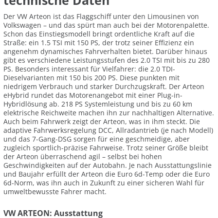
technische Daten
Der VW Arteon ist das Flaggschiff unter den Limousinen von
Volkswagen – und das spürt man auch bei der Motorenpalette.
Schon das Einstiegsmodell bringt ordentliche Kraft auf die
Straße: ein 1.5 TSI mit 150 PS, der trotz seiner Effizienz ein
angenehm dynamisches Fahrverhalten bietet. Darüber hinaus
gibt es verschiedene Leistungsstufen des 2.0 TSI mit bis zu 280
PS. Besonders interessant für Vielfahrer: die 2.0 TDI-
Dieselvarianten mit 150 bis 200 PS. Diese punkten mit
niedrigem Verbrauch und starker Durchzugskraft. Der Arteon
eHybrid rundet das Motorenangebot mit einer Plug-in-
Hybridlösung ab. 218 PS Systemleistung und bis zu 60 km
elektrische Reichweite machen ihn zur nachhaltigen Alternative.
Auch beim Fahrwerk zeigt der Arteon, was in ihm steckt. Die
adaptive Fahrwerksregelung DCC, Allradantrieb (je nach Modell)
und das 7-Gang-DSG sorgen für eine geschmeidige, aber
zugleich sportlich-präzise Fahrweise. Trotz seiner Größe bleibt
der Arteon überraschend agil – selbst bei hohen
Geschwindigkeiten auf der Autobahn. Je nach Ausstattungslinie
und Baujahr erfüllt der Arteon die Euro 6d-Temp oder die Euro
6d-Norm, was ihn auch in Zukunft zu einer sicheren Wahl für
umweltbewusste Fahrer macht.
VW ARTEON: Ausstattung