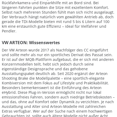
Rückfahrkamera und Einparkhilfe mit an Bord sind. Bei
längeren Fahrten punkten die Sitze mit exzellentem Komfort.
Selbst nach mehreren Stunden fühlt man sich nicht ausgelaugt.
Der Verbrauch hängt natürlich vom gewählten Antrieb ab, doch
gerade die TDI-Modelle bieten mit rund 5 bis 6 Litern auf 100
km eine erstaunlich gute Effizienz – ideal für Vielfahrer und
Pendler.
VW ARTEON: Wissenswertes
Der VW Arteon wurde 2017 als Nachfolger des CC eingeführt
und sollte mehr als nur ein sportliches Derivat des Passat sein.
Er ist auf der MQB-Plattform aufgebaut, die er sich mit anderen
Konzernmodellen teilt, hebt sich jedoch durch seine
eigenständige Designsprache und das gehobene
Ausstattungspaket deutlich ab. Seit 2020 ergänzt der Arteon
Shooting Brake die Modellpalette – eine sportlich-elegante
Kombiversion mit dem Fokus auf Lifestyle und Praktikabilität.
Besonders bemerkenswert ist die Einführung des Arteon
eHybrid. Diese Plug-in-Version ermöglicht nicht nur lokal
emissionsfreies Fahren, sondern auch niedrige Betriebskosten –
und das, ohne auf Komfort oder Dynamik zu verzichten. Je nach
Ausstattung und Alter sind Arteon-Modelle mit zahlreichen
Extras verfügbar. Wer auf der Suche nach einem hochwertigen
Gebrauchten ist, sollte auch ältere Modelle nicht außer Acht