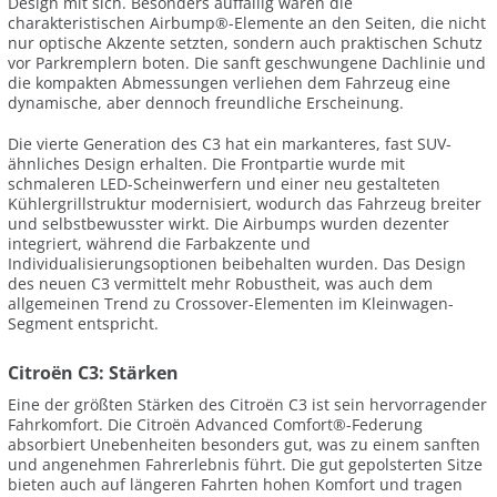
Design mit sich. Besonders auffällig waren die
charakteristischen Airbump®-Elemente an den Seiten, die nicht
nur optische Akzente setzten, sondern auch praktischen Schutz
vor Parkremplern boten. Die sanft geschwungene Dachlinie und
die kompakten Abmessungen verliehen dem Fahrzeug eine
dynamische, aber dennoch freundliche Erscheinung.
Die vierte Generation des C3 hat ein markanteres, fast SUV-
ähnliches Design erhalten. Die Frontpartie wurde mit
schmaleren LED-Scheinwerfern und einer neu gestalteten
Kühlergrillstruktur modernisiert, wodurch das Fahrzeug breiter
und selbstbewusster wirkt. Die Airbumps wurden dezenter
integriert, während die Farbakzente und
Individualisierungsoptionen beibehalten wurden. Das Design
des neuen C3 vermittelt mehr Robustheit, was auch dem
allgemeinen Trend zu Crossover-Elementen im Kleinwagen-
Segment entspricht.
Citroën C3: Stärken
Eine der größten Stärken des Citroën C3 ist sein hervorragender
Fahrkomfort. Die Citroën Advanced Comfort®-Federung
absorbiert Unebenheiten besonders gut, was zu einem sanften
und angenehmen Fahrerlebnis führt. Die gut gepolsterten Sitze
bieten auch auf längeren Fahrten hohen Komfort und tragen