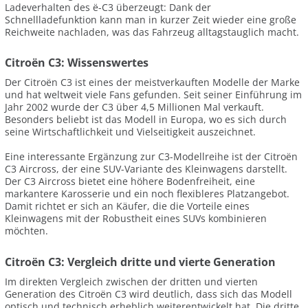
Ladeverhalten des ë-C3 überzeugt: Dank der
Schnellladefunktion kann man in kurzer Zeit wieder eine große
Reichweite nachladen, was das Fahrzeug alltagstauglich macht.
Citroën C3: Wissenswertes
Der Citroën C3 ist eines der meistverkauften Modelle der Marke
und hat weltweit viele Fans gefunden. Seit seiner Einführung im
Jahr 2002 wurde der C3 über 4,5 Millionen Mal verkauft.
Besonders beliebt ist das Modell in Europa, wo es sich durch
seine Wirtschaftlichkeit und Vielseitigkeit auszeichnet.
Eine interessante Ergänzung zur C3-Modellreihe ist der Citroën
C3 Aircross, der eine SUV-Variante des Kleinwagens darstellt.
Der C3 Aircross bietet eine höhere Bodenfreiheit, eine
markantere Karosserie und ein noch flexibleres Platzangebot.
Damit richtet er sich an Käufer, die die Vorteile eines
Kleinwagens mit der Robustheit eines SUVs kombinieren
möchten.
Citroën C3: Vergleich dritte und vierte Generation
Im direkten Vergleich zwischen der dritten und vierten
Generation des Citroën C3 wird deutlich, dass sich das Modell
optisch und technisch erheblich weiterentwickelt hat. Die dritte