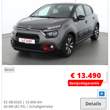
Benzin
€ 13.490
Bestpreisgarantie
P
EZ 08/2020
53.806 km
Details
60 kW (82 PS)
Schaltgetriebe