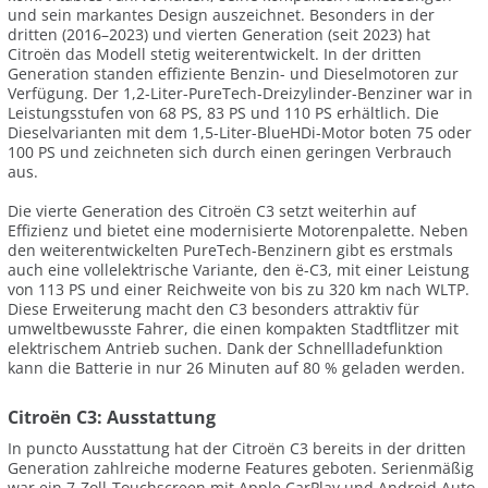
und sein markantes Design auszeichnet. Besonders in der
dritten (2016–2023) und vierten Generation (seit 2023) hat
Citroën das Modell stetig weiterentwickelt. In der dritten
Generation standen effiziente Benzin- und Dieselmotoren zur
Verfügung. Der 1,2-Liter-PureTech-Dreizylinder-Benziner war in
Leistungsstufen von 68 PS, 83 PS und 110 PS erhältlich. Die
Dieselvarianten mit dem 1,5-Liter-BlueHDi-Motor boten 75 oder
100 PS und zeichneten sich durch einen geringen Verbrauch
aus.
Die vierte Generation des Citroën C3 setzt weiterhin auf
Effizienz und bietet eine modernisierte Motorenpalette. Neben
den weiterentwickelten PureTech-Benzinern gibt es erstmals
auch eine vollelektrische Variante, den ë-C3, mit einer Leistung
von 113 PS und einer Reichweite von bis zu 320 km nach WLTP.
Diese Erweiterung macht den C3 besonders attraktiv für
umweltbewusste Fahrer, die einen kompakten Stadtflitzer mit
elektrischem Antrieb suchen. Dank der Schnellladefunktion
kann die Batterie in nur 26 Minuten auf 80 % geladen werden.
Citroën C3: Ausstattung
In puncto Ausstattung hat der Citroën C3 bereits in der dritten
Generation zahlreiche moderne Features geboten. Serienmäßig
war ein 7-Zoll-Touchscreen mit Apple CarPlay und Android Auto