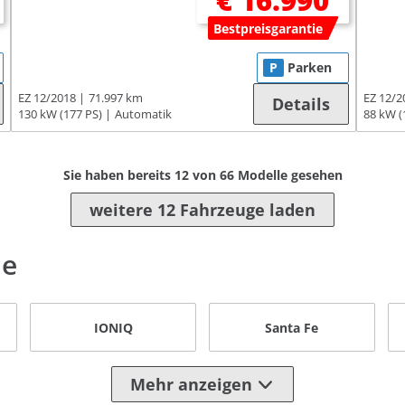
€ 16.990
Bestpreisgarantie
P
Parken
EZ 12/2018
71.997 km
EZ 12/2
Details
130 kW (177 PS)
Automatik
88 kW (
Sie haben bereits
12
von
66
Modelle gesehen
weitere 12 Fahrzeuge laden
le
IONIQ
Santa Fe
Mehr anzeigen