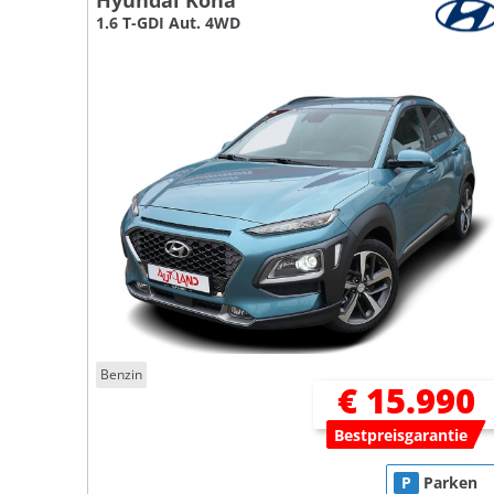
Hyundai Kona
1.6 T-GDI Aut. 4WD
Benzin
€ 15.990
Bestpreisgarantie
P
Parken