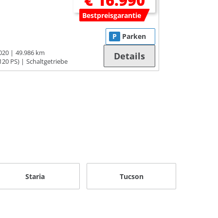
€ 16.990
Bestpreisgarantie
P
Parken
020
49.986 km
Details
120 PS)
Schaltgetriebe
Staria
Tucson