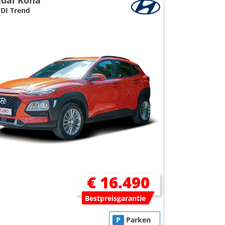
dai Kona
GDI Trend
€ 16.490
Bestpreisgarantie
P
Parken