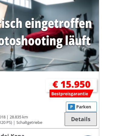
€ 15.950
Bestpreisgarantie
P
Parken
018
28.835 km
Details
120 PS)
Schaltgetriebe