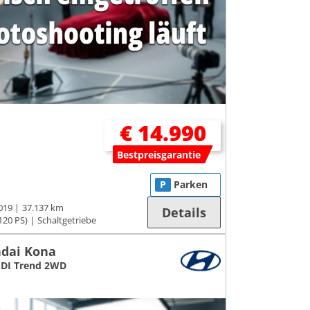
€ 14.990
Bestpreisgarantie
P
Parken
019
37.137 km
Details
120 PS)
Schaltgetriebe
dai Kona
GDI Trend 2WD