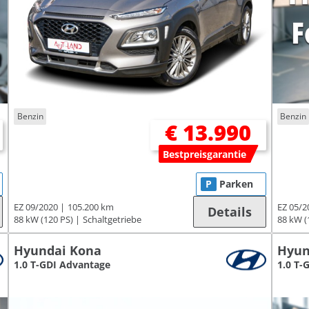
Benzin
Benzin
€ 13.990
Bestpreisgarantie
P
Parken
EZ 09/2020
105.200 km
EZ 05/2
Details
88 kW (120 PS)
Schaltgetriebe
88 kW (
Hyundai Kona
Hyun
1.0 T-GDI Advantage
1.0 T-