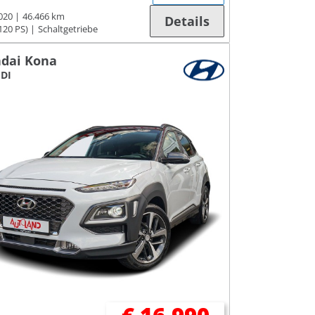
020
46.466 km
Details
120 PS)
Schaltgetriebe
dai Kona
GDI