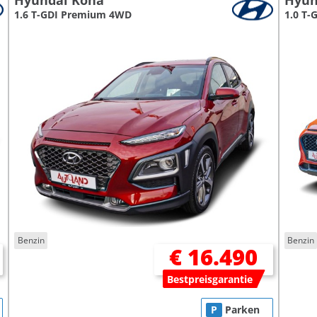
Hyundai Kona
Hyun
1.6 T-GDI Premium 4WD
1.0 T-
Benzin
Benzin
€ 16.490
Bestpreisgarantie
P
Parken