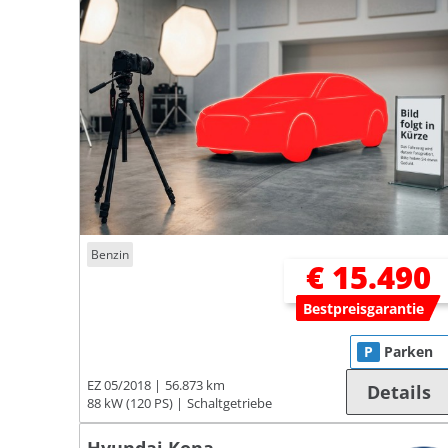
Benzin
€ 15.490
Bestpreisgarantie
P
Parken
EZ 05/2018
56.873 km
Details
88 kW (120 PS)
Schaltgetriebe