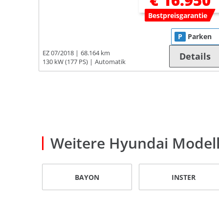
€ 16.950
Bestpreisgarantie
P
Parken
EZ 07/2018
68.164 km
Details
130 kW (177 PS)
Automatik
Weitere Hyundai Model
BAYON
INSTER