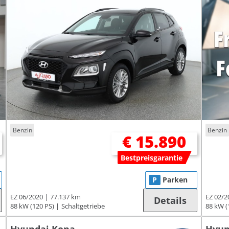
Benzin
Benzin
€ 15.890
Bestpreisgarantie
P
Parken
EZ 06/2020
77.137 km
EZ 02/2
Details
88 kW (120 PS)
Schaltgetriebe
88 kW (