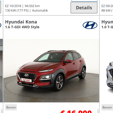
EZ 10/2018
94.502 km
EZ 09/2
Details
130 kW (177 PS)
Automatik
88 kW (
Hyundai Kona
Hyun
1.6 T-GDI 4WD Style
1.0 T-
Benzin
Benzin