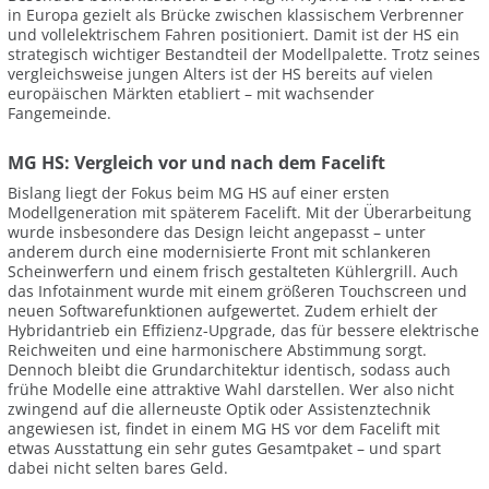
in Europa gezielt als Brücke zwischen klassischem Verbrenner
und vollelektrischem Fahren positioniert. Damit ist der HS ein
strategisch wichtiger Bestandteil der Modellpalette. Trotz seines
vergleichsweise jungen Alters ist der HS bereits auf vielen
europäischen Märkten etabliert – mit wachsender
Fangemeinde.
MG HS: Vergleich vor und nach dem Facelift
Bislang liegt der Fokus beim MG HS auf einer ersten
Modellgeneration mit späterem Facelift. Mit der Überarbeitung
wurde insbesondere das Design leicht angepasst – unter
anderem durch eine modernisierte Front mit schlankeren
Scheinwerfern und einem frisch gestalteten Kühlergrill. Auch
das Infotainment wurde mit einem größeren Touchscreen und
neuen Softwarefunktionen aufgewertet. Zudem erhielt der
Hybridantrieb ein Effizienz-Upgrade, das für bessere elektrische
Reichweiten und eine harmonischere Abstimmung sorgt.
Dennoch bleibt die Grundarchitektur identisch, sodass auch
frühe Modelle eine attraktive Wahl darstellen. Wer also nicht
zwingend auf die allerneuste Optik oder Assistenztechnik
angewiesen ist, findet in einem MG HS vor dem Facelift mit
etwas Ausstattung ein sehr gutes Gesamtpaket – und spart
dabei nicht selten bares Geld.