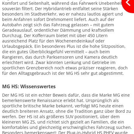
Komfort und Seitenhalt, während das Fahrwerk Unebenheiten
souverän filtert. Der Hybridantrieb entfaltet seine Stärken
besonders im Stadtverkehr, wo er nahezu lautlos agiert und
beim Anfahren sofort Drehmoment liefert. Auch auf der
Autobahn zeigt sich das Fahrzeug gelassen – mit gutem
Geradeauslauf, ordentlicher Dämmung und kraftvollem
Durchzug. Der Kofferraum bietet mit über 450 Litern
ausreichend Platz für den Wochenendeinkauf oder
Urlaubsgepäck. Ein besonderes Plus ist die hohe Sitzposition,
die ein gutes Überblicksgefühl vermittelt – auch beim
Rangieren, das durch Parksensoren und Kamera deutlich
erleichtert wird. Zwar könnten Lenkung und Getriebe im
sportlichen Grenzbereich noch etwas präziser reagieren, doch
für den Alltagsgebrauch ist der MG HS sehr gut abgestimmt.
MG HS: Wissenswertes
Der MG HS ist ein echter Beweis dafür, dass die Marke MG eine
bemerkenswerte Renaissance erlebt hat. Ursprünglich als
sportliche britische Marke bekannt, verfolgt MG heute einen
deutlich breiteren Ansatz, ohne die Tradition ganz über Bord zu
werfen. Der HS ist als größeres SUV positioniert, über dem
kleineren MG ZS, und richtet sich gezielt an Familien, die ein
komfortables und gleichzeitig erschwingliches Fahrzeug suchen.
Besonders bemerkenswert: Der Plug-in-Hybrid HS PHEV wurde