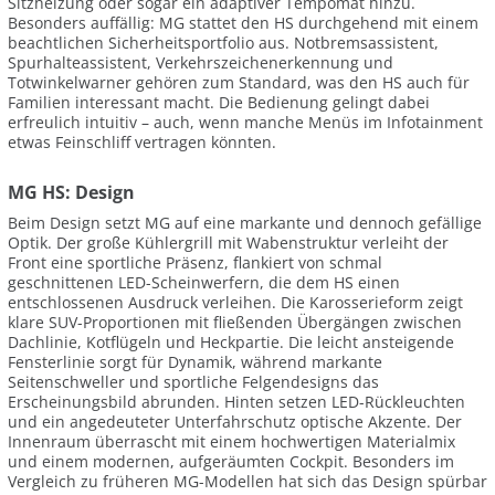
Sitzheizung oder sogar ein adaptiver Tempomat hinzu.
Besonders auffällig: MG stattet den HS durchgehend mit einem
beachtlichen Sicherheitsportfolio aus. Notbremsassistent,
Spurhalteassistent, Verkehrszeichenerkennung und
Totwinkelwarner gehören zum Standard, was den HS auch für
Familien interessant macht. Die Bedienung gelingt dabei
erfreulich intuitiv – auch, wenn manche Menüs im Infotainment
etwas Feinschliff vertragen könnten.
MG HS: Design
Beim Design setzt MG auf eine markante und dennoch gefällige
Optik. Der große Kühlergrill mit Wabenstruktur verleiht der
Front eine sportliche Präsenz, flankiert von schmal
geschnittenen LED-Scheinwerfern, die dem HS einen
entschlossenen Ausdruck verleihen. Die Karosserieform zeigt
klare SUV-Proportionen mit fließenden Übergängen zwischen
Dachlinie, Kotflügeln und Heckpartie. Die leicht ansteigende
Fensterlinie sorgt für Dynamik, während markante
Seitenschweller und sportliche Felgendesigns das
Erscheinungsbild abrunden. Hinten setzen LED-Rückleuchten
und ein angedeuteter Unterfahrschutz optische Akzente. Der
Innenraum überrascht mit einem hochwertigen Materialmix
und einem modernen, aufgeräumten Cockpit. Besonders im
Vergleich zu früheren MG-Modellen hat sich das Design spürbar