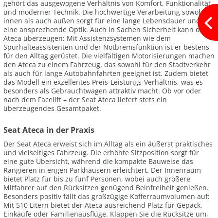
gehört das ausgewogene Verhältnis von Komfort, Funktionalität
und moderner Technik. Die hochwertige Verarbeitung sowohl
innen als auch außen sorgt für eine lange Lebensdauer und
eine ansprechende Optik. Auch in Sachen Sicherheit kann der
Ateca überzeugen: Mit Assistenzsystemen wie dem
Spurhalteassistenten und der Notbremsfunktion ist er bestens
für den Alltag gerüstet. Die vielfältigen Motorisierungen machen
den Ateca zu einem Fahrzeug, das sowohl für den Stadtverkehr
als auch für lange Autobahnfahrten geeignet ist. Zudem bietet
das Modell ein exzellentes Preis-Leistungs-Verhältnis, was es
besonders als Gebrauchtwagen attraktiv macht. Ob vor oder
nach dem Facelift – der Seat Ateca liefert stets ein
überzeugendes Gesamtpaket.
Seat Ateca in der Praxis
Der Seat Ateca erweist sich im Alltag als ein äußerst praktisches
und vielseitiges Fahrzeug. Die erhöhte Sitzposition sorgt für
eine gute Übersicht, während die kompakte Bauweise das
Rangieren in engen Parkhäusern erleichtert. Der Innenraum
bietet Platz für bis zu fünf Personen, wobei auch größere
Mitfahrer auf den Rücksitzen genügend Beinfreiheit genießen.
Besonders positiv fällt das großzügige Kofferraumvolumen auf:
Mit 510 Litern bietet der Ateca ausreichend Platz für Gepäck,
Einkäufe oder Familienausflüge. Klappen Sie die Rücksitze um,