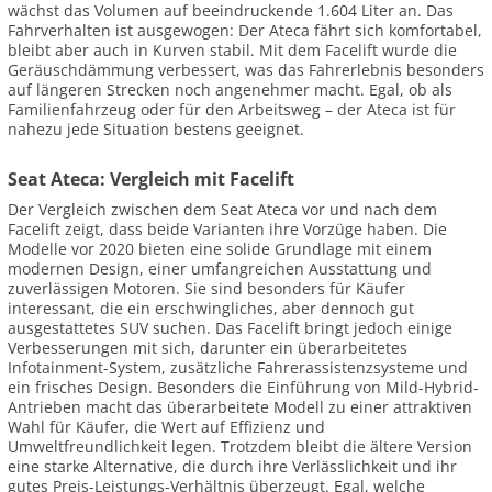
wächst das Volumen auf beeindruckende 1.604 Liter an. Das
Fahrverhalten ist ausgewogen: Der Ateca fährt sich komfortabel,
bleibt aber auch in Kurven stabil. Mit dem Facelift wurde die
Geräuschdämmung verbessert, was das Fahrerlebnis besonders
auf längeren Strecken noch angenehmer macht. Egal, ob als
Familienfahrzeug oder für den Arbeitsweg – der Ateca ist für
nahezu jede Situation bestens geeignet.
Seat Ateca: Vergleich mit Facelift
Der Vergleich zwischen dem Seat Ateca vor und nach dem
Facelift zeigt, dass beide Varianten ihre Vorzüge haben. Die
Modelle vor 2020 bieten eine solide Grundlage mit einem
modernen Design, einer umfangreichen Ausstattung und
zuverlässigen Motoren. Sie sind besonders für Käufer
interessant, die ein erschwingliches, aber dennoch gut
ausgestattetes SUV suchen. Das Facelift bringt jedoch einige
Verbesserungen mit sich, darunter ein überarbeitetes
Infotainment-System, zusätzliche Fahrerassistenzsysteme und
ein frisches Design. Besonders die Einführung von Mild-Hybrid-
Antrieben macht das überarbeitete Modell zu einer attraktiven
Wahl für Käufer, die Wert auf Effizienz und
Umweltfreundlichkeit legen. Trotzdem bleibt die ältere Version
eine starke Alternative, die durch ihre Verlässlichkeit und ihr
gutes Preis-Leistungs-Verhältnis überzeugt. Egal, welche