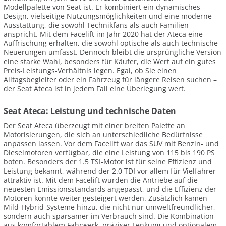
Modellpalette von Seat ist. Er kombiniert ein dynamisches
Design, vielseitige Nutzungsmöglichkeiten und eine moderne
Ausstattung, die sowohl Technikfans als auch Familien
anspricht. Mit dem Facelift im Jahr 2020 hat der Ateca eine
Auffrischung erhalten, die sowohl optische als auch technische
Neuerungen umfasst. Dennoch bleibt die ursprüngliche Version
eine starke Wahl, besonders für Käufer, die Wert auf ein gutes
Preis-Leistungs-Verhältnis legen. Egal, ob Sie einen
Alltagsbegleiter oder ein Fahrzeug für längere Reisen suchen –
der Seat Ateca ist in jedem Fall eine Überlegung wert.
Seat Ateca: Leistung und technische Daten
Der Seat Ateca überzeugt mit einer breiten Palette an
Motorisierungen, die sich an unterschiedliche Bedürfnisse
anpassen lassen. Vor dem Facelift war das SUV mit Benzin- und
Dieselmotoren verfügbar, die eine Leistung von 115 bis 190 PS
boten. Besonders der 1.5 TSI-Motor ist für seine Effizienz und
Leistung bekannt, während der 2.0 TDI vor allem für Vielfahrer
attraktiv ist. Mit dem Facelift wurden die Antriebe auf die
neuesten Emissionsstandards angepasst, und die Effizienz der
Motoren konnte weiter gesteigert werden. Zusätzlich kamen
Mild-Hybrid-Systeme hinzu, die nicht nur umweltfreundlicher,
sondern auch sparsamer im Verbrauch sind. Die Kombination
aus komfortablem Fahrwerk, präziser Lenkung und optionalem