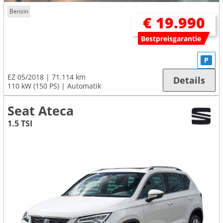
Benzin
€ 19.990
Bestpreisgarantie
P
EZ 05/2018
71.114 km
Details
110 kW (150 PS)
Automatik
Seat Ateca
1.5 TSI