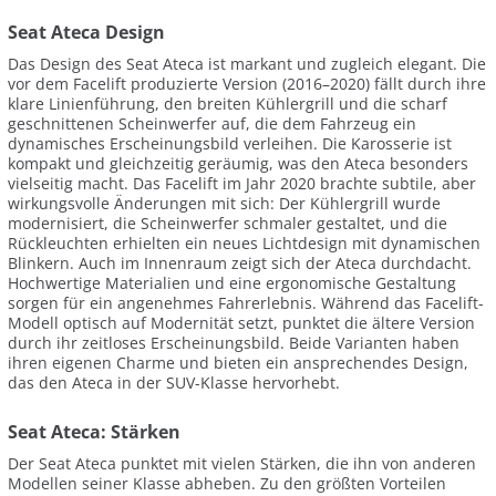
Seat Ateca Design
Das Design des Seat Ateca ist markant und zugleich elegant. Die
vor dem Facelift produzierte Version (2016–2020) fällt durch ihre
klare Linienführung, den breiten Kühlergrill und die scharf
geschnittenen Scheinwerfer auf, die dem Fahrzeug ein
dynamisches Erscheinungsbild verleihen. Die Karosserie ist
kompakt und gleichzeitig geräumig, was den Ateca besonders
vielseitig macht. Das Facelift im Jahr 2020 brachte subtile, aber
wirkungsvolle Änderungen mit sich: Der Kühlergrill wurde
modernisiert, die Scheinwerfer schmaler gestaltet, und die
Rückleuchten erhielten ein neues Lichtdesign mit dynamischen
Blinkern. Auch im Innenraum zeigt sich der Ateca durchdacht.
Hochwertige Materialien und eine ergonomische Gestaltung
sorgen für ein angenehmes Fahrerlebnis. Während das Facelift-
Modell optisch auf Modernität setzt, punktet die ältere Version
durch ihr zeitloses Erscheinungsbild. Beide Varianten haben
ihren eigenen Charme und bieten ein ansprechendes Design,
das den Ateca in der SUV-Klasse hervorhebt.
Seat Ateca: Stärken
Der Seat Ateca punktet mit vielen Stärken, die ihn von anderen
Modellen seiner Klasse abheben. Zu den größten Vorteilen