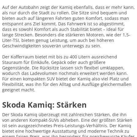
Auf der Autobahn zeigt der Kamiq ebenfalls, dass er mehr kann,
als nur durch die Stadt zu rollen. Die Sitze sind bequem und
bieten auch auf längeren Fahrten guten Komfort, sodass man
entspannt ans Ziel kommt. Das Fahrwerk ist so abgestimmt,
dass es sowohl Komfort als auch Stabilität bietet – ideal für
lange Strecken. Besonders die stärkeren Motoren, wie der 1,5-
Liter-TSI, bieten genug Leistung, um auch bei höheren
Geschwindigkeiten souverän unterwegs zu sein.
Der Kofferraum bietet mit bis zu 400 Litern ausreichend
Stauraum für Einkäufe, Gepäck oder auch größere
Gegenstände. Die Rücksitze lassen sich flexibel umklappen,
wodurch das Ladevolumen nochmals erweitert werden kann.
Für einen kompakten SUV bietet der Kamiq also viel Platz und
Flexibilität, was ihn für den Alltag und Ausflüge gleichermaßen
geeignet macht.
Skoda Kamiq: Stärken
Der Skoda Kamiq überzeugt mit zahlreichen Stärken, die ihn
von anderen Kompakt-SUVs abheben. Eine der größten Stärken
ist sein ausgezeichnetes Preis-Leistungs-Verhältnis. Der Kamiq
bietet eine hochwertige Ausstattung und moderne Technik zu
einem fairen Preis, was ihn besonders für preisbewusste Käufer