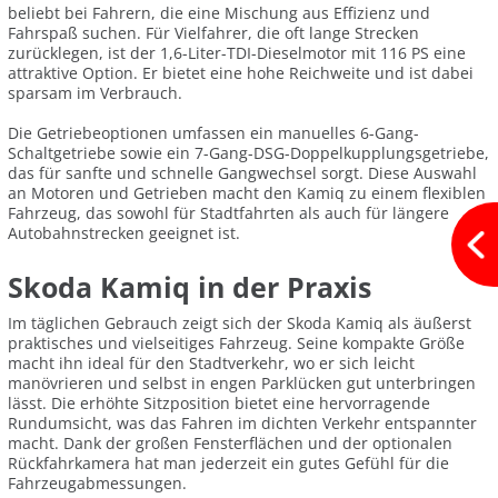
beliebt bei Fahrern, die eine Mischung aus Effizienz und
Fahrspaß suchen. Für Vielfahrer, die oft lange Strecken
zurücklegen, ist der 1,6-Liter-TDI-Dieselmotor mit 116 PS eine
attraktive Option. Er bietet eine hohe Reichweite und ist dabei
sparsam im Verbrauch.
Die Getriebeoptionen umfassen ein manuelles 6-Gang-
Schaltgetriebe sowie ein 7-Gang-DSG-Doppelkupplungsgetriebe,
das für sanfte und schnelle Gangwechsel sorgt. Diese Auswahl
an Motoren und Getrieben macht den Kamiq zu einem flexiblen
Fahrzeug, das sowohl für Stadtfahrten als auch für längere
Autobahnstrecken geeignet ist.
Skoda Kamiq in der Praxis
Im täglichen Gebrauch zeigt sich der Skoda Kamiq als äußerst
praktisches und vielseitiges Fahrzeug. Seine kompakte Größe
macht ihn ideal für den Stadtverkehr, wo er sich leicht
manövrieren und selbst in engen Parklücken gut unterbringen
lässt. Die erhöhte Sitzposition bietet eine hervorragende
Rundumsicht, was das Fahren im dichten Verkehr entspannter
macht. Dank der großen Fensterflächen und der optionalen
Rückfahrkamera hat man jederzeit ein gutes Gefühl für die
Fahrzeugabmessungen.