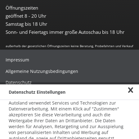
Öffnungszeiten
geöffnet 8 - 20 Uhr
Samstag bis 18 Uhr
Sonn- und Feiertags immer große Autoschau bis 18 Uhr
außerhalb der gesetzlichen Öffnungszeiten keine Beratung, Probefahrten und Verkauf
Impressum
Allgemeine Nutzungsbedingungen
Datenschutz
Datenschutz Einstellungen
Hinweisgebersystem nach HinSchG
Autoland verwendet Services und Technologien zur
Beschwerde nach LkSG
Datenverarbeitung. Mit einem Klick auf "Zustimmen"
akzeptieren Sie diese Verarbeitung und auch die
Grundsatzerklärung zum LkSG
Weitergabe Ihrer Daten an Drittanbieter. Die Daten
© 2026 AUTOLAND 24 SE & Co. Betriebs KG
werden für Analysen, Retargeting und zur Ausspielung
Werner-von-Siemens-Str. 2, 06796 Brehna, Deutschland
von personalisierten Inhalten und Werbung auf
autoland.de, sowie auf Drittanbieterseiten genutzt.