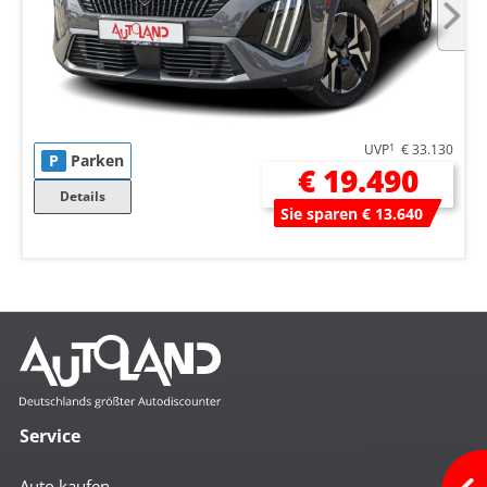
UVP
1
€ 33.130
P
Parken
€ 19.490
Details
Sie sparen € 13.640
Service
Auto kaufen