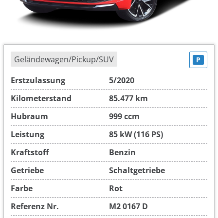
Geländewagen/Pickup/SUV
P
Erstzulassung
5/2020
Kilometerstand
85.477 km
Hubraum
999 ccm
Leistung
85 kW (116 PS)
Kraftstoff
Benzin
Getriebe
Schaltgetriebe
Farbe
Rot
Referenz Nr.
M2 0167 D