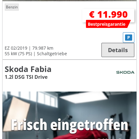
Benzin
€ 11.990
Bestpreisgarantie
P
EZ 02/2019
79.987 km
Details
55 kW (75 PS)
Schaltgetriebe
Skoda Fabia
1.2l DSG TSI Drive