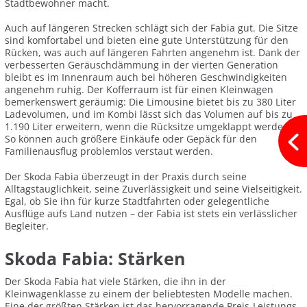
Stadtbewohner macht.
Auch auf längeren Strecken schlägt sich der Fabia gut. Die Sitze
sind komfortabel und bieten eine gute Unterstützung für den
Rücken, was auch auf längeren Fahrten angenehm ist. Dank der
verbesserten Geräuschdämmung in der vierten Generation
bleibt es im Innenraum auch bei höheren Geschwindigkeiten
angenehm ruhig. Der Kofferraum ist für einen Kleinwagen
bemerkenswert geräumig: Die Limousine bietet bis zu 380 Liter
Ladevolumen, und im Kombi lässt sich das Volumen auf bis zu
1.190 Liter erweitern, wenn die Rücksitze umgeklappt werden.
So können auch größere Einkäufe oder Gepäck für den
Familienausflug problemlos verstaut werden.
Der Skoda Fabia überzeugt in der Praxis durch seine
Alltagstauglichkeit, seine Zuverlässigkeit und seine Vielseitigkeit.
Egal, ob Sie ihn für kurze Stadtfahrten oder gelegentliche
Ausflüge aufs Land nutzen – der Fabia ist stets ein verlässlicher
Begleiter.
Skoda Fabia: Stärken
Der Skoda Fabia hat viele Stärken, die ihn in der
Kleinwagenklasse zu einem der beliebtesten Modelle machen.
Eine der größten Stärken ist das hervorragende Preis-Leistungs-