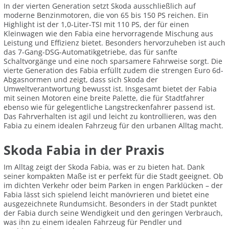
In der vierten Generation setzt Skoda ausschließlich auf
moderne Benzinmotoren, die von 65 bis 150 PS reichen. Ein
Highlight ist der 1,0-Liter-TSI mit 110 PS, der für einen
Kleinwagen wie den Fabia eine hervorragende Mischung aus
Leistung und Effizienz bietet. Besonders hervorzuheben ist auch
das 7-Gang-DSG-Automatikgetriebe, das für sanfte
Schaltvorgänge und eine noch sparsamere Fahrweise sorgt. Die
vierte Generation des Fabia erfüllt zudem die strengen Euro 6d-
Abgasnormen und zeigt, dass sich Skoda der
Umweltverantwortung bewusst ist. Insgesamt bietet der Fabia
mit seinen Motoren eine breite Palette, die für Stadtfahrer
ebenso wie für gelegentliche Langstreckenfahrer passend ist.
Das Fahrverhalten ist agil und leicht zu kontrollieren, was den
Fabia zu einem idealen Fahrzeug für den urbanen Alltag macht.
Skoda Fabia in der Praxis
Im Alltag zeigt der Skoda Fabia, was er zu bieten hat. Dank
seiner kompakten Maße ist er perfekt für die Stadt geeignet. Ob
im dichten Verkehr oder beim Parken in engen Parklücken – der
Fabia lässt sich spielend leicht manövrieren und bietet eine
ausgezeichnete Rundumsicht. Besonders in der Stadt punktet
der Fabia durch seine Wendigkeit und den geringen Verbrauch,
was ihn zu einem idealen Fahrzeug für Pendler und