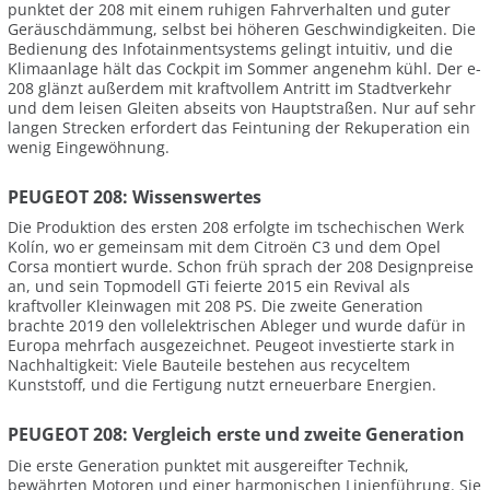
punktet der 208 mit einem ruhigen Fahrverhalten und guter
Geräuschdämmung, selbst bei höheren Geschwindigkeiten. Die
Bedienung des Infotainmentsystems gelingt intuitiv, und die
Klimaanlage hält das Cockpit im Sommer angenehm kühl. Der e-
208 glänzt außerdem mit kraftvollem Antritt im Stadtverkehr
und dem leisen Gleiten abseits von Hauptstraßen. Nur auf sehr
langen Strecken erfordert das Feintuning der Rekuperation ein
wenig Eingewöhnung.
PEUGEOT 208: Wissenswertes
Die Produktion des ersten 208 erfolgte im tschechischen Werk
Kolín, wo er gemeinsam mit dem Citroën C3 und dem Opel
Corsa montiert wurde. Schon früh sprach der 208 Designpreise
an, und sein Topmodell GTi feierte 2015 ein Revival als
kraftvoller Kleinwagen mit 208 PS. Die zweite Generation
brachte 2019 den vollelektrischen Ableger und wurde dafür in
Europa mehrfach ausgezeichnet. Peugeot investierte stark in
Nachhaltigkeit: Viele Bauteile bestehen aus recyceltem
Kunststoff, und die Fertigung nutzt erneuerbare Energien.
PEUGEOT 208: Vergleich erste und zweite Generation
Die erste Generation punktet mit ausgereifter Technik,
bewährten Motoren und einer harmonischen Linienführung. Sie