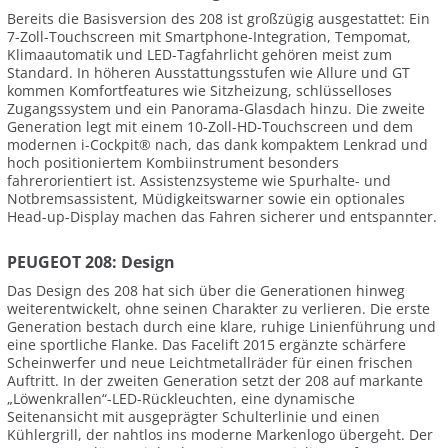
Bereits die Basisversion des 208 ist großzügig ausgestattet: Ein
7-Zoll-Touchscreen mit Smartphone-Integration, Tempomat,
Klimaautomatik und LED-Tagfahrlicht gehören meist zum
Standard. In höheren Ausstattungsstufen wie Allure und GT
kommen Komfortfeatures wie Sitzheizung, schlüsselloses
Zugangssystem und ein Panorama-Glasdach hinzu. Die zweite
Generation legt mit einem 10-Zoll-HD-Touchscreen und dem
modernen i-Cockpit® nach, das dank kompaktem Lenkrad und
hoch positioniertem Kombiinstrument besonders
fahrerorientiert ist. Assistenzsysteme wie Spurhalte- und
Notbremsassistent, Müdigkeitswarner sowie ein optionales
Head-up-Display machen das Fahren sicherer und entspannter.
PEUGEOT 208: Design
Das Design des 208 hat sich über die Generationen hinweg
weiterentwickelt, ohne seinen Charakter zu verlieren. Die erste
Generation bestach durch eine klare, ruhige Linienführung und
eine sportliche Flanke. Das Facelift 2015 ergänzte schärfere
Scheinwerfer und neue Leichtmetallräder für einen frischen
Auftritt. In der zweiten Generation setzt der 208 auf markante
„Löwenkrallen“-LED-Rückleuchten, eine dynamische
Seitenansicht mit ausgeprägter Schulterlinie und einen
Kühlergrill, der nahtlos ins moderne Markenlogo übergeht. Der