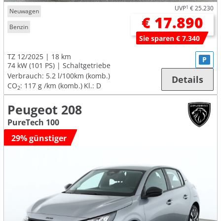
UVP
1
€ 25.230
Neuwagen
€ 17.890
Benzin
Sie sparen € 7.340
TZ 12/2025
18 km
P
74 kW (101 PS)
Schaltgetriebe
Verbrauch:
5.2 l/100km (komb.)
Details
CO
:
117 g /km (komb.)
Kl.: D
2
Peugeot 208
PureTech 100
29% günstiger