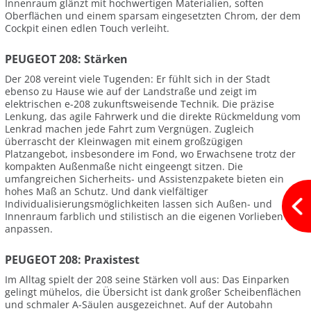
Innenraum glänzt mit hochwertigen Materialien, soften
Oberflächen und einem sparsam eingesetzten Chrom, der dem
Cockpit einen edlen Touch verleiht.
PEUGEOT 208: Stärken
Der 208 vereint viele Tugenden: Er fühlt sich in der Stadt
ebenso zu Hause wie auf der Landstraße und zeigt im
elektrischen e-208 zukunftsweisende Technik. Die präzise
Lenkung, das agile Fahrwerk und die direkte Rückmeldung vom
Lenkrad machen jede Fahrt zum Vergnügen. Zugleich
überrascht der Kleinwagen mit einem großzügigen
Platzangebot, insbesondere im Fond, wo Erwachsene trotz der
kompakten Außenmaße nicht eingeengt sitzen. Die
umfangreichen Sicherheits- und Assistenzpakete bieten ein
hohes Maß an Schutz. Und dank vielfältiger
Individualisierungsmöglichkeiten lassen sich Außen- und
Innenraum farblich und stilistisch an die eigenen Vorlieben
anpassen.
PEUGEOT 208: Praxistest
Im Alltag spielt der 208 seine Stärken voll aus: Das Einparken
gelingt mühelos, die Übersicht ist dank großer Scheibenflächen
und schmaler A-Säulen ausgezeichnet. Auf der Autobahn