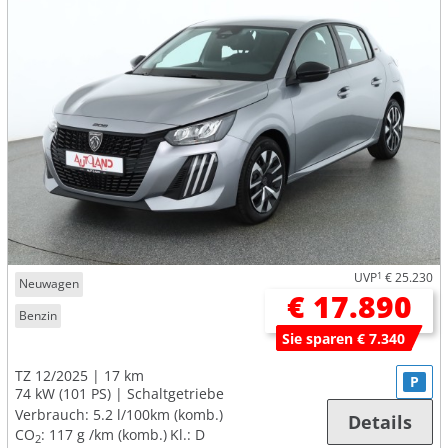
UVP
1
€ 25.230
Neuwagen
€ 17.890
Benzin
Sie sparen € 7.340
TZ 12/2025
17 km
P
74 kW (101 PS)
Schaltgetriebe
Verbrauch:
5.2 l/100km (komb.)
Details
CO
:
117 g /km (komb.)
Kl.: D
2