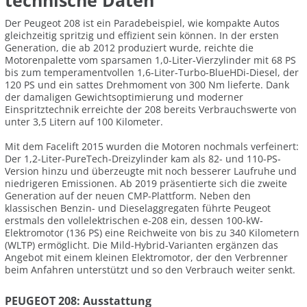
technische Daten
Der Peugeot 208 ist ein Paradebeispiel, wie kompakte Autos
gleichzeitig spritzig und effizient sein können. In der ersten
Generation, die ab 2012 produziert wurde, reichte die
Motorenpalette vom sparsamen 1,0-Liter-Vierzylinder mit 68 PS
bis zum temperamentvollen 1,6-Liter-Turbo-BlueHDi-Diesel, der
120 PS und ein sattes Drehmoment von 300 Nm lieferte. Dank
der damaligen Gewichtsoptimierung und moderner
Einspritztechnik erreichte der 208 bereits Verbrauchswerte von
unter 3,5 Litern auf 100 Kilometer.
Mit dem Facelift 2015 wurden die Motoren nochmals verfeinert:
Der 1,2-Liter-PureTech-Dreizylinder kam als 82- und 110-PS-
Version hinzu und überzeugte mit noch besserer Laufruhe und
niedrigeren Emissionen. Ab 2019 präsentierte sich die zweite
Generation auf der neuen CMP-Plattform. Neben den
klassischen Benzin- und Dieselaggregaten führte Peugeot
erstmals den vollelektrischen e-208 ein, dessen 100-kW-
Elektromotor (136 PS) eine Reichweite von bis zu 340 Kilometern
(WLTP) ermöglicht. Die Mild-Hybrid-Varianten ergänzen das
Angebot mit einem kleinen Elektromotor, der den Verbrenner
beim Anfahren unterstützt und so den Verbrauch weiter senkt.
PEUGEOT 208: Ausstattung