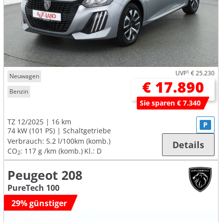
UVP
1
€ 25.230
Neuwagen
€ 17.890
Benzin
Sie sparen € 7.340
TZ 12/2025
16 km
P
74 kW (101 PS)
Schaltgetriebe
Verbrauch:
5.2 l/100km (komb.)
Details
CO
:
117 g /km (komb.)
Kl.: D
2
Peugeot 208
PureTech 100
29% günstiger