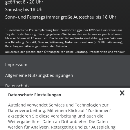
geöffnet 8 - 20 Uhr
Samstag bis 18 Uhr
Sonn- und Feiertags immer große Autoschau bis 18 Uhr
1
unverbindliche Preisempfehlung bzw. Preisvorteil ggü. der UVP des Herstellers am
Tag der Erstzulassung. Die angegebenen Werte wurden nach dem vorgeschriebenen
Messverfahren WLTP ermittelt. Die tatsächlichen Werte sind abhängig von Faktoren
wie Beladung, Fahrstil, Strecke, Witterung, Nebenverbrauchern (z. B. Klimatisierung),
Bereifung und Alterungszustand der Batterie.
außerhalb der gesetzlichen Öffnungszeiten keine Beratung, Probefahrten und Verkauf
Impressum
Allgemeine Nutzungsbedingungen
Datenschutz
Datenschutz Einstellungen
Hinweisgebersystem nach HinSchG
Autoland verwendet Services und Technologien zur
Beschwerde nach LkSG
Datenverarbeitung. Mit einem Klick auf "Zustimmen"
akzeptieren Sie diese Verarbeitung und auch die
Grundsatzerklärung zum LkSG
Weitergabe Ihrer Daten an Drittanbieter. Die Daten
© 2026 AUTOLAND 24 SE & Co. Betriebs KG
werden für Analysen, Retargeting und zur Ausspielung