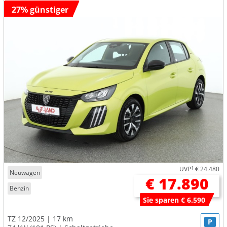
27% günstiger
UVP
1
€ 24.480
Neuwagen
€ 17.890
Benzin
Sie sparen € 6.590
TZ 12/2025
17 km
P