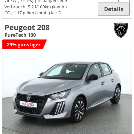
74 kW (101 PS)
Schaltgetriebe
Verbrauch:
5.2 l/100km (komb.)
Details
CO
:
117 g /km (komb.)
Kl.: D
2
Peugeot 208
PureTech 100
29% günstiger