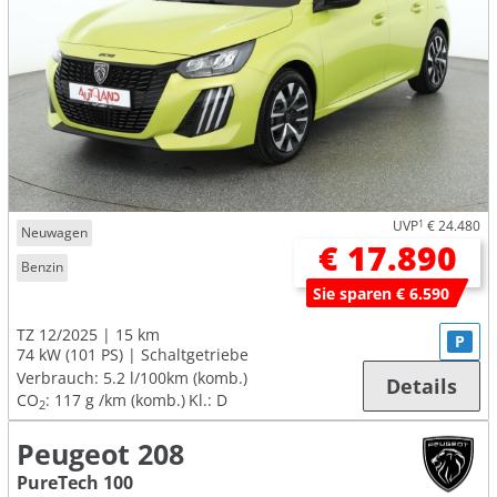
UVP
1
€ 24.480
Neuwagen
€ 17.890
Benzin
Sie sparen € 6.590
TZ 12/2025
15 km
P
74 kW (101 PS)
Schaltgetriebe
Verbrauch:
5.2 l/100km (komb.)
Details
CO
:
117 g /km (komb.)
Kl.: D
2
Peugeot 208
PureTech 100