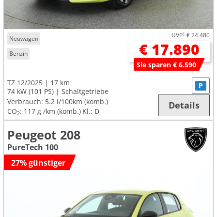
UVP
1
€ 24.480
Neuwagen
€ 17.890
Benzin
Sie sparen € 6.590
TZ 12/2025
17 km
P
74 kW (101 PS)
Schaltgetriebe
Verbrauch:
5.2 l/100km (komb.)
Details
CO
:
117 g /km (komb.)
Kl.: D
2
Peugeot 208
PureTech 100
27% günstiger