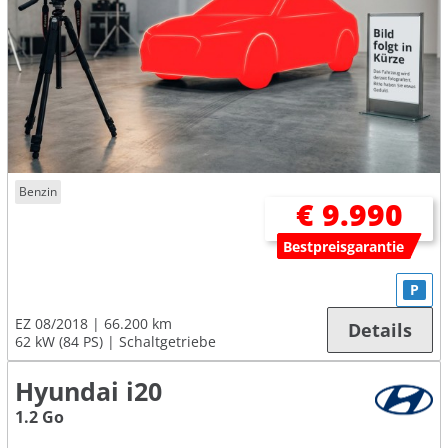
Benzin
€ 9.990
Bestpreisgarantie
P
EZ 08/2018
66.200 km
Details
62 kW (84 PS)
Schaltgetriebe
Hyundai i20
1.2 Go