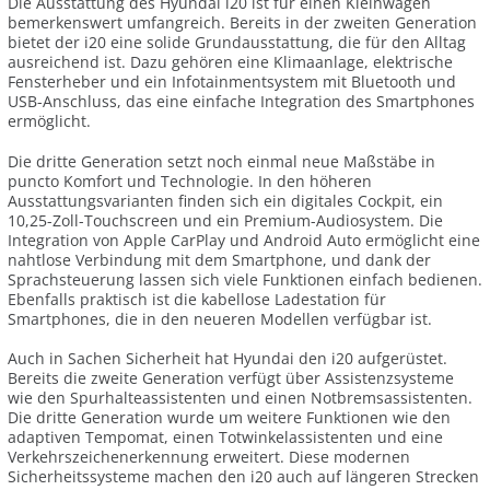
Die Ausstattung des Hyundai i20 ist für einen Kleinwagen
bemerkenswert umfangreich. Bereits in der zweiten Generation
bietet der i20 eine solide Grundausstattung, die für den Alltag
ausreichend ist. Dazu gehören eine Klimaanlage, elektrische
Fensterheber und ein Infotainmentsystem mit Bluetooth und
USB-Anschluss, das eine einfache Integration des Smartphones
ermöglicht.
Die dritte Generation setzt noch einmal neue Maßstäbe in
puncto Komfort und Technologie. In den höheren
Ausstattungsvarianten finden sich ein digitales Cockpit, ein
10,25-Zoll-Touchscreen und ein Premium-Audiosystem. Die
Integration von Apple CarPlay und Android Auto ermöglicht eine
nahtlose Verbindung mit dem Smartphone, und dank der
Sprachsteuerung lassen sich viele Funktionen einfach bedienen.
Ebenfalls praktisch ist die kabellose Ladestation für
Smartphones, die in den neueren Modellen verfügbar ist.
Auch in Sachen Sicherheit hat Hyundai den i20 aufgerüstet.
Bereits die zweite Generation verfügt über Assistenzsysteme
wie den Spurhalteassistenten und einen Notbremsassistenten.
Die dritte Generation wurde um weitere Funktionen wie den
adaptiven Tempomat, einen Totwinkelassistenten und eine
Verkehrszeichenerkennung erweitert. Diese modernen
Sicherheitssysteme machen den i20 auch auf längeren Strecken