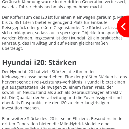
Geräuschdämmung wurde in der dritten Generation verbessert,
was das Fahrerlebnis nochmals angenehmer macht.
Der Kofferraum des i20 ist für einen Kleinwagen geräumig. Mit
bis zu 351 Litern bietet er genügend Platz für Einkäufe,
Reisegepäck oder größere Gegenstände. Die Rücksitze lassen
sich umklappen, sodass auch sperrigere Objekte transportiert
werden können. Insgesamt ist der Hyundai i20 ein praktisches
Fahrzeug, das im Alltag und auf Reisen gleichermaßen
überzeugt.
Hyundai i20: Stärken
Der Hyundai i20 hat viele Stärken, die ihn in der
Kleinwagenklasse hervorheben. Eine der größten Stärken ist das
hervorragende Preis-Leistungs-Verhältnis. Hyundai bietet einen
gut ausgestatteten Kleinwagen zu einem fairen Preis, der
sowohl im Neuzustand als auch als Gebrauchtwagen attraktiv
ist. Die Qualität der Verarbeitung und die Zuverlässigkeit sind
ebenfalls Pluspunkte, die den i20 zu einer langfristigen
Investition machen.
Eine weitere Stärke des i20 ist seine Effizienz. Besonders in der
dritten Generation bieten die Mild-Hybrid-Modelle eine
umweltfreundliche Alternative zu herkömmlichen Motoren,