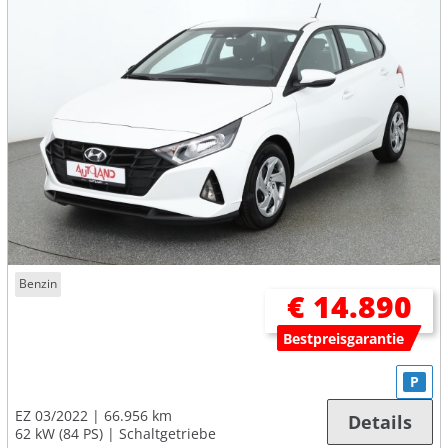
Benzin
€ 14.890
Bestpreisgarantie
P
EZ 03/2022
66.956 km
Details
62 kW (84 PS)
Schaltgetriebe