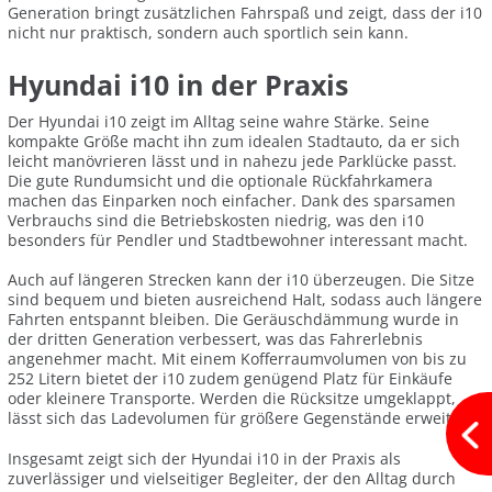
Generation bringt zusätzlichen Fahrspaß und zeigt, dass der i10
nicht nur praktisch, sondern auch sportlich sein kann.
Hyundai i10 in der Praxis
Der Hyundai i10 zeigt im Alltag seine wahre Stärke. Seine
kompakte Größe macht ihn zum idealen Stadtauto, da er sich
leicht manövrieren lässt und in nahezu jede Parklücke passt.
Die gute Rundumsicht und die optionale Rückfahrkamera
machen das Einparken noch einfacher. Dank des sparsamen
Verbrauchs sind die Betriebskosten niedrig, was den i10
besonders für Pendler und Stadtbewohner interessant macht.
Auch auf längeren Strecken kann der i10 überzeugen. Die Sitze
sind bequem und bieten ausreichend Halt, sodass auch längere
Fahrten entspannt bleiben. Die Geräuschdämmung wurde in
der dritten Generation verbessert, was das Fahrerlebnis
angenehmer macht. Mit einem Kofferraumvolumen von bis zu
252 Litern bietet der i10 zudem genügend Platz für Einkäufe
oder kleinere Transporte. Werden die Rücksitze umgeklappt,
lässt sich das Ladevolumen für größere Gegenstände erweitern.
Insgesamt zeigt sich der Hyundai i10 in der Praxis als
zuverlässiger und vielseitiger Begleiter, der den Alltag durch