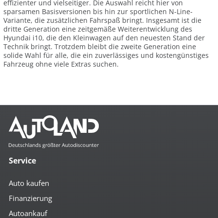
effizienter und vielseitiger. Die Auswahl reicht hier von
sparsamen Basisversionen bis hin zur sportlichen N-Line-
Variante, die zusätzlichen Fahrspaß bringt. Insgesamt ist die
dritte Generation eine zeitgemäße Weiterentwicklung des
Hyundai i10, die den Kleinwagen auf den neuesten Stand der
Technik bringt. Trotzdem bleibt die zweite Generation eine
solide Wahl für alle, die ein zuverlässiges und kostengünstiges
Fahrzeug ohne viele Extras suchen.
Service
Auto kaufen
Finanzierung
Autoankauf