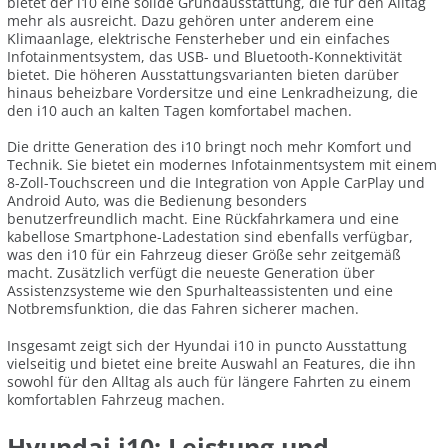
bietet der i10 eine solide Grundausstattung, die für den Alltag
mehr als ausreicht. Dazu gehören unter anderem eine
Klimaanlage, elektrische Fensterheber und ein einfaches
Infotainmentsystem, das USB- und Bluetooth-Konnektivität
bietet. Die höheren Ausstattungsvarianten bieten darüber
hinaus beheizbare Vordersitze und eine Lenkradheizung, die
den i10 auch an kalten Tagen komfortabel machen.
Die dritte Generation des i10 bringt noch mehr Komfort und
Technik. Sie bietet ein modernes Infotainmentsystem mit einem
8-Zoll-Touchscreen und die Integration von Apple CarPlay und
Android Auto, was die Bedienung besonders
benutzerfreundlich macht. Eine Rückfahrkamera und eine
kabellose Smartphone-Ladestation sind ebenfalls verfügbar,
was den i10 für ein Fahrzeug dieser Größe sehr zeitgemäß
macht. Zusätzlich verfügt die neueste Generation über
Assistenzsysteme wie den Spurhalteassistenten und eine
Notbremsfunktion, die das Fahren sicherer machen.
Insgesamt zeigt sich der Hyundai i10 in puncto Ausstattung
vielseitig und bietet eine breite Auswahl an Features, die ihn
sowohl für den Alltag als auch für längere Fahrten zu einem
komfortablen Fahrzeug machen.
Hyundai i10: Leistung und