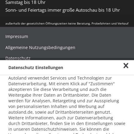
Samstag bis 18 Uhr
Sonn- und Feiertags immer große Autoschau bis 18 Uhr
außerhalb der gesetzlichen Öffnungszeiten keine Beratung, Probefahrten und Verkauf
Impressum
Allgemeine Nutzungsbedingungen
Datenschutz
Datenschutz Einstellungen
Hinweisgebersystem nach HinSchG
Autoland verwendet Services und Technologien zur
Beschwerde nach LkSG
Datenverarbeitung. Mit einem Klick auf "Zustimmen"
akzeptieren Sie diese Verarbeitung und auch die
Grundsatzerklärung zum LkSG
Weitergabe Ihrer Daten an Drittanbieter. Die Daten
© 2026 AUTOLAND 24 SE & Co. Betriebs KG
werden für Analysen, Retargeting und zur Ausspielung
Werner-von-Siemens-Str. 2, 06796 Brehna, Deutschland
von personalisierten Inhalten und Werbung auf
autoland.de, sowie auf Drittanbieterseiten genutzt.
Weitere Informationen, auch zur Datenverarbeitung
durch Drittanbieter, finden Sie in den Einstellungen sowie
in unseren Datenschutzhinweisen. Sie können die