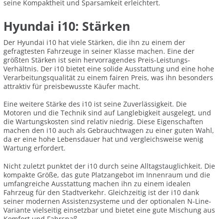
seine Kompaktheit und Sparsamkeit erleichtert.
Hyundai i10: Stärken
Der Hyundai i10 hat viele Stärken, die ihn zu einem der
gefragtesten Fahrzeuge in seiner Klasse machen. Eine der
größten Stärken ist sein hervorragendes Preis-Leistungs-
Verhältnis. Der i10 bietet eine solide Ausstattung und eine hohe
Verarbeitungsqualität zu einem fairen Preis, was ihn besonders
attraktiv für preisbewusste Käufer macht.
Eine weitere Stärke des i10 ist seine Zuverlässigkeit. Die
Motoren und die Technik sind auf Langlebigkeit ausgelegt, und
die Wartungskosten sind relativ niedrig. Diese Eigenschaften
machen den i10 auch als Gebrauchtwagen zu einer guten Wahl,
da er eine hohe Lebensdauer hat und vergleichsweise wenig
Wartung erfordert.
Nicht zuletzt punktet der i10 durch seine Alltagstauglichkeit. Die
kompakte Größe, das gute Platzangebot im Innenraum und die
umfangreiche Ausstattung machen ihn zu einem idealen
Fahrzeug für den Stadtverkehr. Gleichzeitig ist der i10 dank
seiner modernen Assistenzsysteme und der optionalen N-Line-
Variante vielseitig einsetzbar und bietet eine gute Mischung aus
Komfort und Fahrspaß.