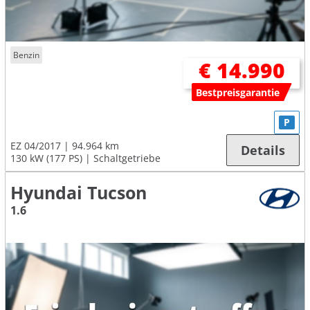
Benzin
€ 14.990
Bestpreisgarantie
P
EZ 04/2017
94.964 km
Details
130 kW (177 PS)
Schaltgetriebe
Hyundai Tucson
1.6