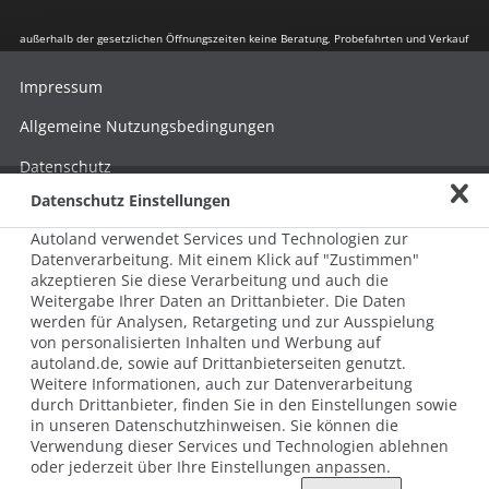
außerhalb der gesetzlichen Öffnungszeiten keine Beratung, Probefahrten und Verkauf
Impressum
Allgemeine Nutzungsbedingungen
Datenschutz
Datenschutz Einstellungen
Hinweisgebersystem nach HinSchG
Autoland verwendet Services und Technologien zur
Beschwerde nach LkSG
Datenverarbeitung. Mit einem Klick auf "Zustimmen"
akzeptieren Sie diese Verarbeitung und auch die
Grundsatzerklärung zum LkSG
Weitergabe Ihrer Daten an Drittanbieter. Die Daten
© 2026 AUTOLAND 24 SE & Co. Betriebs KG
werden für Analysen, Retargeting und zur Ausspielung
Werner-von-Siemens-Str. 2, 06796 Brehna, Deutschland
von personalisierten Inhalten und Werbung auf
autoland.de, sowie auf Drittanbieterseiten genutzt.
Weitere Informationen, auch zur Datenverarbeitung
durch Drittanbieter, finden Sie in den Einstellungen sowie
in unseren Datenschutzhinweisen. Sie können die
Verwendung dieser Services und Technologien ablehnen
oder jederzeit über Ihre Einstellungen anpassen.