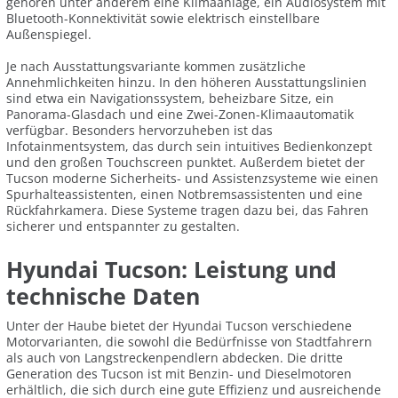
gehören unter anderem eine Klimaanlage, ein Audiosystem mit
Bluetooth-Konnektivität sowie elektrisch einstellbare
Außenspiegel.
Je nach Ausstattungsvariante kommen zusätzliche
Annehmlichkeiten hinzu. In den höheren Ausstattungslinien
sind etwa ein Navigationssystem, beheizbare Sitze, ein
Panorama-Glasdach und eine Zwei-Zonen-Klimaautomatik
verfügbar. Besonders hervorzuheben ist das
Infotainmentsystem, das durch sein intuitives Bedienkonzept
und den großen Touchscreen punktet. Außerdem bietet der
Tucson moderne Sicherheits- und Assistenzsysteme wie einen
Spurhalteassistenten, einen Notbremsassistenten und eine
Rückfahrkamera. Diese Systeme tragen dazu bei, das Fahren
sicherer und entspannter zu gestalten.
Hyundai Tucson: Leistung und
technische Daten
Unter der Haube bietet der Hyundai Tucson verschiedene
Motorvarianten, die sowohl die Bedürfnisse von Stadtfahrern
als auch von Langstreckenpendlern abdecken. Die dritte
Generation des Tucson ist mit Benzin- und Dieselmotoren
erhältlich, die sich durch eine gute Effizienz und ausreichende