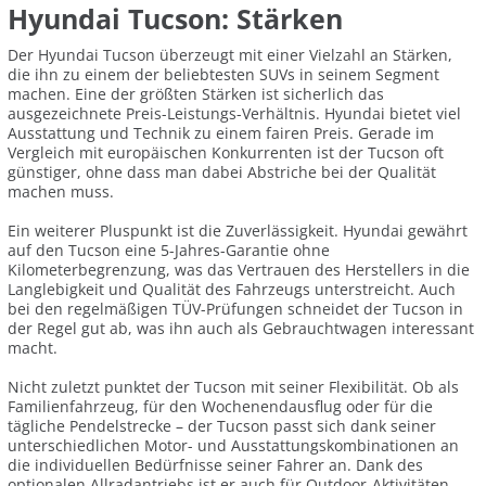
Hyundai Tucson: Stärken
Der Hyundai Tucson überzeugt mit einer Vielzahl an Stärken,
die ihn zu einem der beliebtesten SUVs in seinem Segment
machen. Eine der größten Stärken ist sicherlich das
ausgezeichnete Preis-Leistungs-Verhältnis. Hyundai bietet viel
Ausstattung und Technik zu einem fairen Preis. Gerade im
Vergleich mit europäischen Konkurrenten ist der Tucson oft
günstiger, ohne dass man dabei Abstriche bei der Qualität
machen muss.
Ein weiterer Pluspunkt ist die Zuverlässigkeit. Hyundai gewährt
auf den Tucson eine 5-Jahres-Garantie ohne
Kilometerbegrenzung, was das Vertrauen des Herstellers in die
Langlebigkeit und Qualität des Fahrzeugs unterstreicht. Auch
bei den regelmäßigen TÜV-Prüfungen schneidet der Tucson in
der Regel gut ab, was ihn auch als Gebrauchtwagen interessant
macht.
Nicht zuletzt punktet der Tucson mit seiner Flexibilität. Ob als
Familienfahrzeug, für den Wochenendausflug oder für die
tägliche Pendelstrecke – der Tucson passt sich dank seiner
unterschiedlichen Motor- und Ausstattungskombinationen an
die individuellen Bedürfnisse seiner Fahrer an. Dank des
optionalen Allradantriebs ist er auch für Outdoor-Aktivitäten