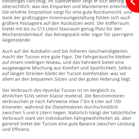
vielseitiges Fahrzeug. Im Stadtverkehr zeigt er sich wendig und
übersichtlich, was das Einparken und Manövrieren erleichtert.
Die erhöhte Sitzposition sorgt für eine gute Rundumsicht, und
dank der großzügigen Innenraumgestaltung fühlen sich auch
größere Passagiere auf den Rücksitzen wohl. Der Kofferraum
bietet mit bis zu 513 Litern Stauraum genug Platz für den
Wochenendeinkauf, das Reisegepäck oder sogar für sperrigere
Gegenstände.
Auch auf der Autobahn und bei höheren Geschwindigkeiten
macht der Tucson eine gute Figur. Die Fahrgeräusche bleiben
auf einem niedrigen Niveau, und das Fahrwerk bietet eine
ausgewogene Mischung aus Komfort und Sportlichkeit. Selbst
auf langen Strecken bleibt der Tucson komfortabel, was vor
allem an den bequemen Sitzen und der guten Federung liegt.
Der Verbrauch des Hyundai Tucson ist im Vergleich zu
ähnlichen SUVs seiner Klasse moderat. Die Benzinmotoren
verbrauchen je nach Fahrweise etwa 7 bis 8 Liter auf 100
Kilometer, während die Dieselmotoren durchschnittlich
zwischen 5 und 6 Litern liegen. Natürlich hängt der tatsächliche
Verbrauch stark von individuellen Fahrgewohnheiten ab, aber
generell bietet der Tucson eine gute Balance zwischen Leistung
und Effizienz.