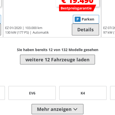
€ 19.490
Bestpreisgarantie
P
Parken
EZ 01/2020
103.000 km
EZ 07/2
Details
130 kW (177 PS)
Automatik
97 kW (
Sie haben bereits
12
von
132
Modelle gesehen
weitere 12 Fahrzeuge laden
EV6
K4
Mehr anzeigen