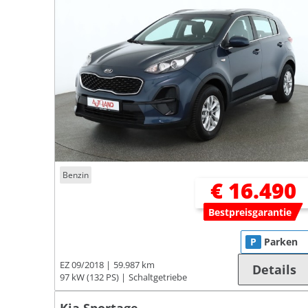
Benzin
€ 16.490
Bestpreisgarantie
P
Parken
EZ 09/2018
59.987 km
Details
97 kW (132 PS)
Schaltgetriebe