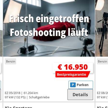
Benzin
Benzin
€ 16.950
Bestpreisgarantie
P
Parken
EZ 05/2018
61.204 km
EZ 08/2
Details
97 kW (132 PS)
Schaltgetriebe
97 kW (