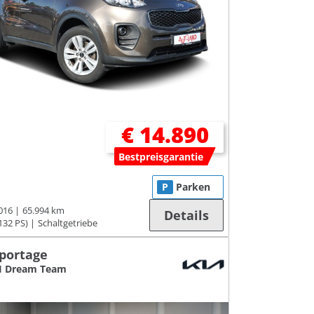
€ 14.890
Bestpreisgarantie
P
Parken
016
65.994 km
Details
132 PS)
Schaltgetriebe
Sportage
DI Dream Team