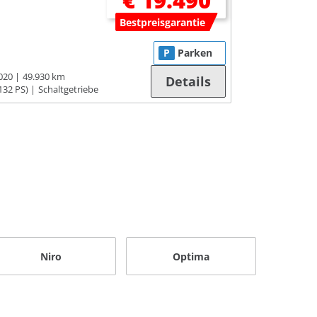
€ 19.490
Bestpreisgarantie
P
Parken
020
49.930 km
Details
132 PS)
Schaltgetriebe
Niro
Optima