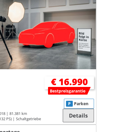
€ 16.990
Bestpreisgarantie
P
Parken
018
81.381 km
Details
132 PS)
Schaltgetriebe