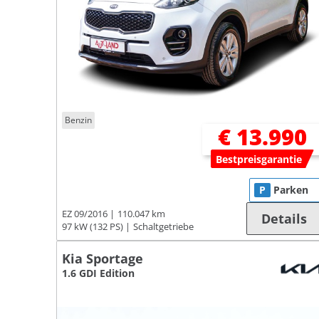
Benzin
€ 13.990
Bestpreisgarantie
P
Parken
EZ 09/2016
110.047 km
Details
97 kW (132 PS)
Schaltgetriebe
Kia Sportage
1.6 GDI Edition