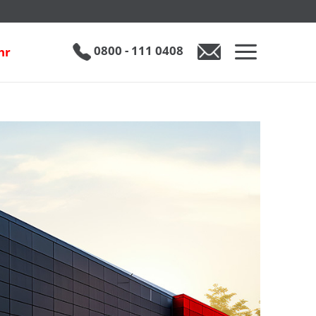
0800 - 111 0408
hr