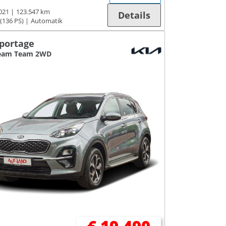
021
123.547 km
Details
(136 PS)
Automatik
Sportage
ream Team 2WD