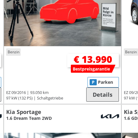
Benzin
Benzin
€ 13.990
Bestpreisgarantie
P
Parken
EZ 09/2016
93.050 km
EZ 09/2
Details
97 kW (132 PS)
Schaltgetriebe
97 kW (
Kia Sportage
Kia 
1.6 Dream Team 2WD
1.6 G