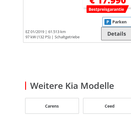
€ 17.990
Bestpreisgarantie
P
Parken
EZ 01/2019
61.513 km
Details
97 kW (132 PS)
Schaltgetriebe
Weitere Kia Modelle
Carens
Ceed