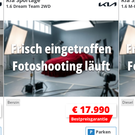
Kia Sportage
Kia 
1.6 Dream Team 2WD
1.6 M-
Benzin
Diesel
€ 17.990
Bestpreisgarantie
P
Parken