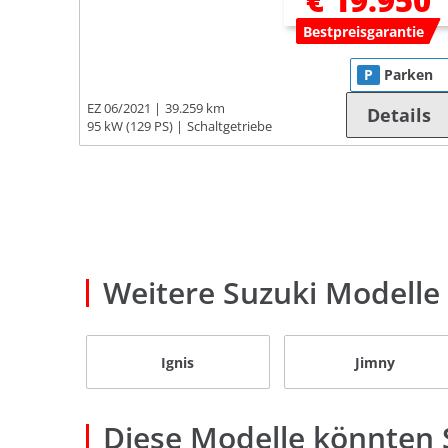
€ 19.950
Bestpreisgarantie
P
Parken
EZ 06/2021
39.259 km
Details
95 kW (129 PS)
Schaltgetriebe
Weitere Suzuki Modelle
Ignis
Jimny
Diese Modelle könnten S