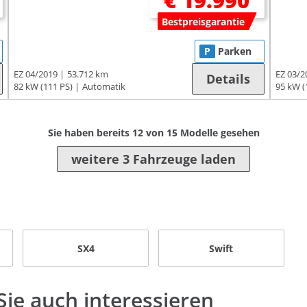
€ 19.990
Bestpreisgarantie
P
Parken
EZ 04/2019
53.712 km
EZ 03/2
Details
82 kW (111 PS)
Automatik
95 kW (
Sie haben bereits
12
von
15
Modelle gesehen
weitere 3 Fahrzeuge laden
SX4
Swift
ie auch interessieren