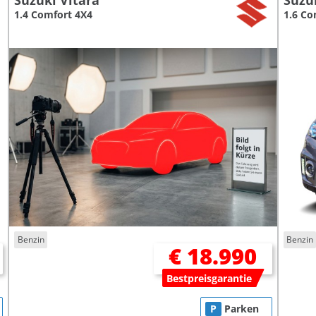
Suzuki Vitara
Suzu
1.4 Comfort 4X4
1.6 Co
Benzin
Benzin
€ 18.990
Bestpreisgarantie
P
Parken