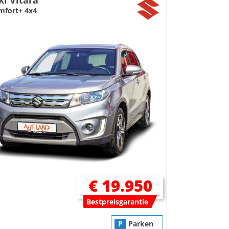
ki Vitara
mfort+ 4x4
€ 19.950
Bestpreisgarantie
P
Parken