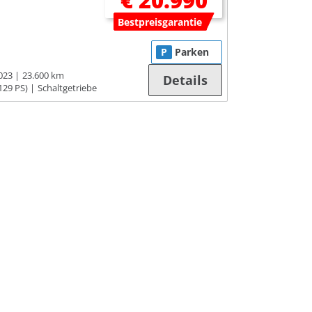
€ 20.990
Bestpreisgarantie
P
Parken
023
23.600 km
Details
129 PS)
Schaltgetriebe