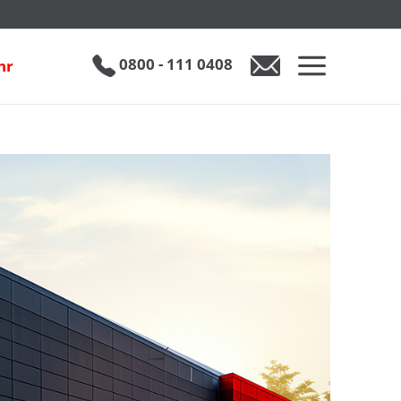
0800 - 111 0408
hr