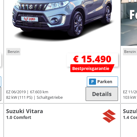
Benzin
Benzin
€ 15.490
Bestpreisgarantie
P
Parken
EZ 06/2019
67.603 km
EZ 11/2
Details
82 kW (111 PS)
Schaltgetriebe
103 kW 
Suzuki Vitara
Suzu
1.0 Comfort
1.4 Co