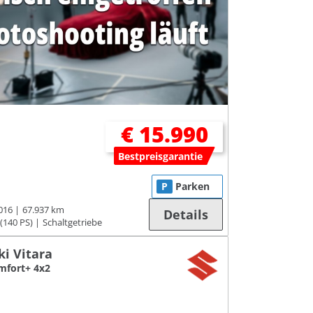
€ 15.990
Bestpreisgarantie
P
Parken
016
67.937 km
Details
(140 PS)
Schaltgetriebe
ki Vitara
mfort+ 4x2