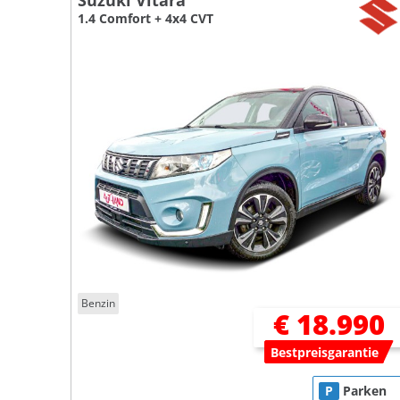
Suzuki Vitara
1.4 Comfort + 4x4 CVT
Benzin
€ 18.990
Bestpreisgarantie
P
Parken