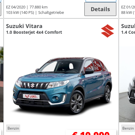
EZ 04/2020
77.880 km
EZ 01/2
Details
103 kW (140 PS)
Schaltgetriebe
88 kW (
Suzuki Vitara
Suzu
1.0 Boosterjet 4x4 Comfort
1.4 Co
Benzin
Benzin