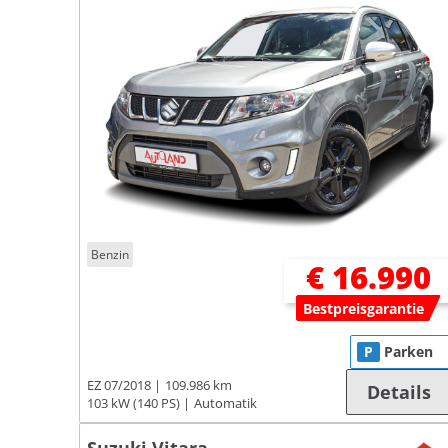
Benzin
€ 16.990
Bestpreisgarantie
P
Parken
EZ 07/2018
109.986 km
Details
103 kW (140 PS)
Automatik