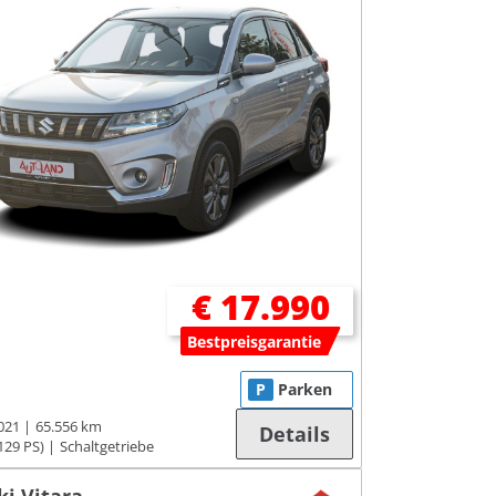
€ 17.990
Bestpreisgarantie
P
Parken
021
65.556 km
Details
129 PS)
Schaltgetriebe