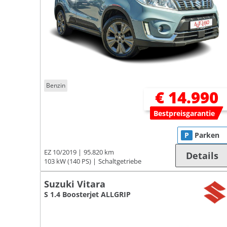
Benzin
€ 14.990
Bestpreisgarantie
P
Parken
EZ 10/2019
95.820 km
Details
103 kW (140 PS)
Schaltgetriebe
Suzuki Vitara
S 1.4 Boosterjet ALLGRIP