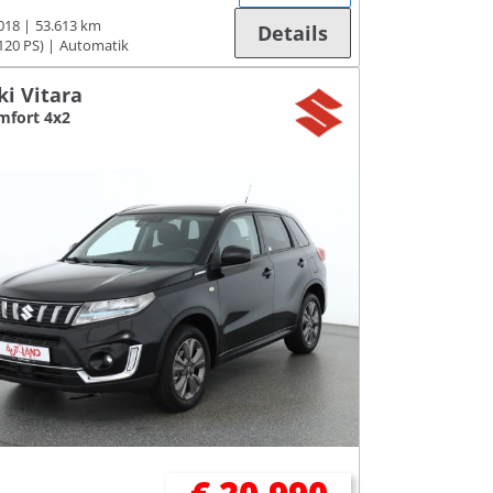
018
53.613 km
Details
120 PS)
Automatik
ki Vitara
mfort 4x2