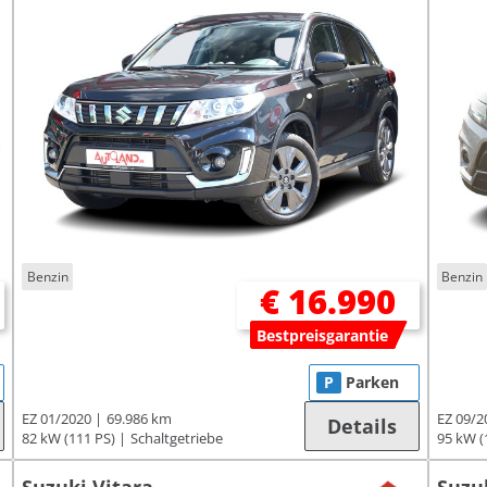
Benzin
Benzin
€ 16.990
Bestpreisgarantie
P
Parken
EZ 01/2020
69.986 km
EZ 09/2
Details
82 kW (111 PS)
Schaltgetriebe
95 kW (