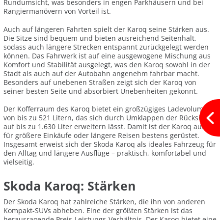
Rundumsicht, was besonders in engen Parkhäusern und bei
Rangiermanövern von Vorteil ist.
Auch auf längeren Fahrten spielt der Karoq seine Stärken aus.
Die Sitze sind bequem und bieten ausreichend Seitenhalt,
sodass auch längere Strecken entspannt zurückgelegt werden
können. Das Fahrwerk ist auf eine ausgewogene Mischung aus
Komfort und Stabilität ausgelegt, was den Karoq sowohl in der
Stadt als auch auf der Autobahn angenehm fahrbar macht.
Besonders auf unebenen Straßen zeigt sich der Karoq von
seiner besten Seite und absorbiert Unebenheiten gekonnt.
Der Kofferraum des Karoq bietet ein großzügiges Ladevolumen
von bis zu 521 Litern, das sich durch Umklappen der Rücksitze
auf bis zu 1.630 Liter erweitern lässt. Damit ist der Karoq auch
für größere Einkäufe oder längere Reisen bestens gerüstet.
Insgesamt erweist sich der Skoda Karoq als ideales Fahrzeug für
den Alltag und längere Ausflüge – praktisch, komfortabel und
vielseitig.
Skoda Karoq: Stärken
Der Skoda Karoq hat zahlreiche Stärken, die ihn von anderen
Kompakt-SUVs abheben. Eine der größten Stärken ist das
herausragende Preis-Leistungs-Verhältnis. Der Karoq bietet eine