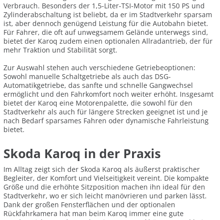
Verbrauch. Besonders der 1,5-Liter-TSI-Motor mit 150 PS und
Zylinderabschaltung ist beliebt, da er im Stadtverkehr sparsam
ist, aber dennoch genügend Leistung für die Autobahn bietet.
Für Fahrer, die oft auf unwegsamem Gelände unterwegs sind,
bietet der Karoq zudem einen optionalen Allradantrieb, der für
mehr Traktion und Stabilität sorgt.
Zur Auswahl stehen auch verschiedene Getriebeoptionen:
Sowohl manuelle Schaltgetriebe als auch das DSG-
Automatikgetriebe, das sanfte und schnelle Gangwechsel
ermöglicht und den Fahrkomfort noch weiter erhöht. Insgesamt
bietet der Karoq eine Motorenpalette, die sowohl für den
Stadtverkehr als auch für längere Strecken geeignet ist und je
nach Bedarf sparsames Fahren oder dynamische Fahrleistung
bietet.
Skoda Karoq in der Praxis
Im Alltag zeigt sich der Skoda Karoq als äußerst praktischer
Begleiter, der Komfort und Vielseitigkeit vereint. Die kompakte
Größe und die erhöhte Sitzposition machen ihn ideal für den
Stadtverkehr, wo er sich leicht manövrieren und parken lässt.
Dank der großen Fensterflächen und der optionalen
Rückfahrkamera hat man beim Karoq immer eine gute