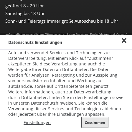
geöffnet 8 - 20 Uhr
Samstag bis 18 Uhr
Sonn- und Feiertags immer große Autoschau bis 18 Uhr
außerhalb der gesetzlichen Öffnungszeiten keine Beratung, Probefahrten und Verkauf
Datenschutz Einstellungen
Impressum
Autoland verwendet Services und Technologien zur
Allgemeine Nutzungsbedingungen
Datenverarbeitung. Mit einem Klick auf "Zustimmen"
akzeptieren Sie diese Verarbeitung und auch die
Datenschutz
Weitergabe Ihrer Daten an Drittanbieter. Die Daten
werden für Analysen, Retargeting und zur Ausspielung
Hinweisgebersystem nach HinSchG
von personalisierten Inhalten und Werbung auf
autoland.de, sowie auf Drittanbieterseiten genutzt.
Beschwerde nach LkSG
Weitere Informationen, auch zur Datenverarbeitung
durch Drittanbieter, finden Sie in den Einstellungen sowie
Grundsatzerklärung zum LkSG
in unseren Datenschutzhinweisen. Sie können die
Verwendung dieser Services und Technologien ablehnen
© 2026 AUTOLAND 24 SE & Co. Betriebs KG
oder jederzeit über Ihre Einstellungen anpassen.
Werner-von-Siemens-Str. 2, 06796 Brehna, Deutschland
Einstellungen
Zustimmen