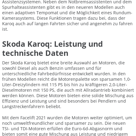
Assistenzsystemen. Neben dem Notbremsassistenten und dem
Spurhalteassistenten gibt es in den neueren Modellen auch
einen adaptiven Tempomat und die Möglichkeit eines Rundum-
Kamerasystems. Diese Funktionen tragen dazu bei, dass der
Karoq auch auf langen Fahrten sicher und angenehm zu fahren
ist.
Skoda Karoq: Leistung und
technische Daten
Der Skoda Karoq bietet eine breite Auswahl an Motoren, die
sowohl Diesel als auch Benzin umfassen und für
unterschiedliche Fahrbedürfnisse entwickelt wurden. In den
frühen Modellen reicht die Motorenpalette von sparsamen 1,0-
Liter-Dreizylindern mit 115 PS bis hin zu kräftigeren 2,0-Liter-
Dieselmotoren mit 150 PS, die auch mit Allradantrieb kombiniert
werden können. Diese Motoren bieten eine solide Mischung aus
Effizienz und Leistung und sind besonders bei Pendlern und
Langstreckenfahrern beliebt.
Mit dem Facelift 2021 wurden die Motoren weiter optimiert, um
noch umweltfreundlicher und sparsamer zu sein. Die neuen
TSI- und TDI-Motoren erfüllen die Euro-6d-Abgasnorm und
bieten somit eine gute Mischung aus Leistung und niedrigem