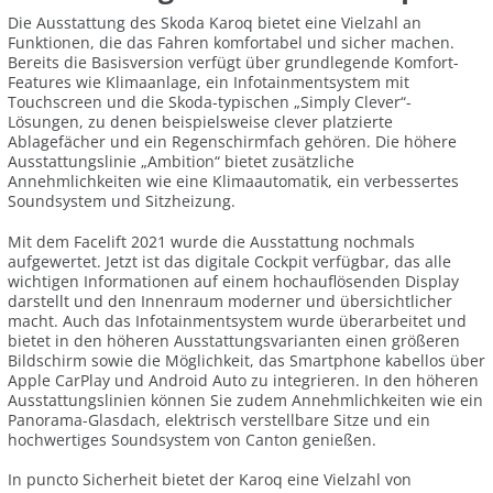
Die Ausstattung des Skoda Karoq bietet eine Vielzahl an
Funktionen, die das Fahren komfortabel und sicher machen.
Bereits die Basisversion verfügt über grundlegende Komfort-
Features wie Klimaanlage, ein Infotainmentsystem mit
Touchscreen und die Skoda-typischen „Simply Clever“-
Lösungen, zu denen beispielsweise clever platzierte
Ablagefächer und ein Regenschirmfach gehören. Die höhere
Ausstattungslinie „Ambition“ bietet zusätzliche
Annehmlichkeiten wie eine Klimaautomatik, ein verbessertes
Soundsystem und Sitzheizung.
Mit dem Facelift 2021 wurde die Ausstattung nochmals
aufgewertet. Jetzt ist das digitale Cockpit verfügbar, das alle
wichtigen Informationen auf einem hochauflösenden Display
darstellt und den Innenraum moderner und übersichtlicher
macht. Auch das Infotainmentsystem wurde überarbeitet und
bietet in den höheren Ausstattungsvarianten einen größeren
Bildschirm sowie die Möglichkeit, das Smartphone kabellos über
Apple CarPlay und Android Auto zu integrieren. In den höheren
Ausstattungslinien können Sie zudem Annehmlichkeiten wie ein
Panorama-Glasdach, elektrisch verstellbare Sitze und ein
hochwertiges Soundsystem von Canton genießen.
In puncto Sicherheit bietet der Karoq eine Vielzahl von