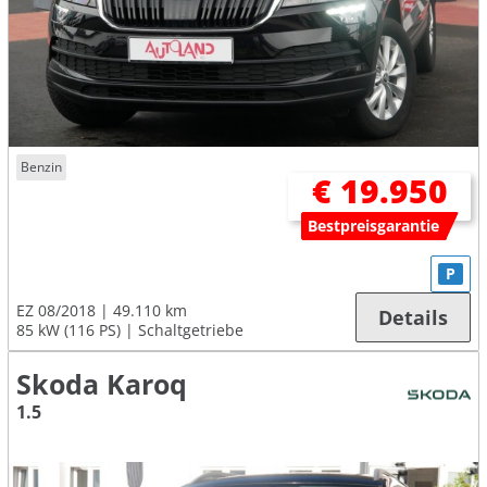
Benzin
€ 19.950
Bestpreisgarantie
P
EZ 08/2018
49.110 km
Details
85 kW (116 PS)
Schaltgetriebe
Skoda Karoq
1.5