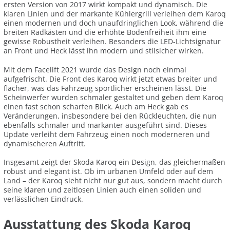
ersten Version von 2017 wirkt kompakt und dynamisch. Die
klaren Linien und der markante Kühlergrill verleihen dem Karoq
einen modernen und doch unaufdringlichen Look, während die
breiten Radkästen und die erhöhte Bodenfreiheit ihm eine
gewisse Robustheit verleihen. Besonders die LED-Lichtsignatur
an Front und Heck lässt ihn modern und stilsicher wirken.
Mit dem Facelift 2021 wurde das Design noch einmal
aufgefrischt. Die Front des Karoq wirkt jetzt etwas breiter und
flacher, was das Fahrzeug sportlicher erscheinen lässt. Die
Scheinwerfer wurden schmaler gestaltet und geben dem Karoq
einen fast schon scharfen Blick. Auch am Heck gab es
Veränderungen, insbesondere bei den Rückleuchten, die nun
ebenfalls schmaler und markanter ausgeführt sind. Dieses
Update verleiht dem Fahrzeug einen noch moderneren und
dynamischeren Auftritt.
Insgesamt zeigt der Skoda Karoq ein Design, das gleichermaßen
robust und elegant ist. Ob im urbanen Umfeld oder auf dem
Land – der Karoq sieht nicht nur gut aus, sondern macht durch
seine klaren und zeitlosen Linien auch einen soliden und
verlässlichen Eindruck.
Ausstattung des Skoda Karoq