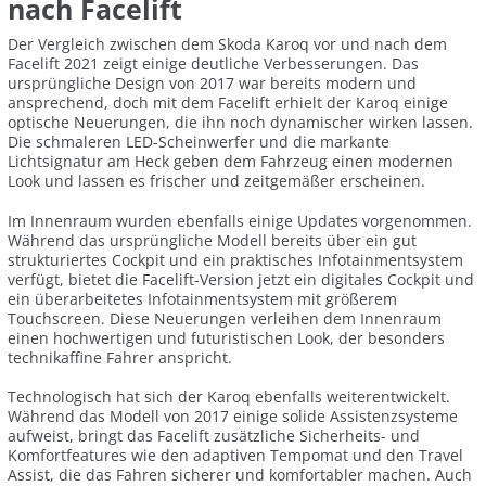
nach Facelift
Der Vergleich zwischen dem Skoda Karoq vor und nach dem
Facelift 2021 zeigt einige deutliche Verbesserungen. Das
ursprüngliche Design von 2017 war bereits modern und
ansprechend, doch mit dem Facelift erhielt der Karoq einige
optische Neuerungen, die ihn noch dynamischer wirken lassen.
Die schmaleren LED-Scheinwerfer und die markante
Lichtsignatur am Heck geben dem Fahrzeug einen modernen
Look und lassen es frischer und zeitgemäßer erscheinen.
Im Innenraum wurden ebenfalls einige Updates vorgenommen.
Während das ursprüngliche Modell bereits über ein gut
strukturiertes Cockpit und ein praktisches Infotainmentsystem
verfügt, bietet die Facelift-Version jetzt ein digitales Cockpit und
ein überarbeitetes Infotainmentsystem mit größerem
Touchscreen. Diese Neuerungen verleihen dem Innenraum
einen hochwertigen und futuristischen Look, der besonders
technikaffine Fahrer anspricht.
Technologisch hat sich der Karoq ebenfalls weiterentwickelt.
Während das Modell von 2017 einige solide Assistenzsysteme
aufweist, bringt das Facelift zusätzliche Sicherheits- und
Komfortfeatures wie den adaptiven Tempomat und den Travel
Assist, die das Fahren sicherer und komfortabler machen. Auch