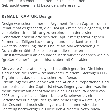
sondern auch emotional erlebbar. Das macht den
Gebrauchtwagenmarkt besonders interessant.
RENAULT CAPTUR: Design
Design war schon immer ein Argument für den Captur – denn
Renault hat es geschafft, die SUV-Optik mit einer eleganten, fast
verspielten Linienführung zu verbinden. In der ersten
Generation präsentierte sich der Captur mit geschwungenen
Formen, auffälligen Lackierungen und einer kontrastreichen
Zweifarb-Lackierung, die bis heute als Markenzeichen gilt.
Durch die erhöhte Sitzposition und die robusten
Kunststoffplanken an den Radhäusern wirkt er dennoch wie ein
"großer Kleiner" – sympathisch, aber mit Charakter.
Die zweite Generation zeigt sich deutlich gereifter. Die Linien
sind klarer, die Front wirkt markanter mit dem C-förmigen LED-
Tagfahrlicht, das sich inzwischen zum Renault-
Erkennungsmerkmal entwickelt hat. Auch die Proportionen sind
harmonischer – der Captur ist etwas länger geworden, was ihm
mehr Präsenz auf der Straße verleiht. Das Facelift-Modell von
2023 bringt zusätzlich überarbeitete Scheinwerfer, ein
verfeinertes Kühlergrilldesign und neue Felgen – Details, die
das Gesamtbild noch stimmiger machen. Innen wirkt das
Fahrzeug hochwertiger als viele Konkurrenten. Soft-Touch-