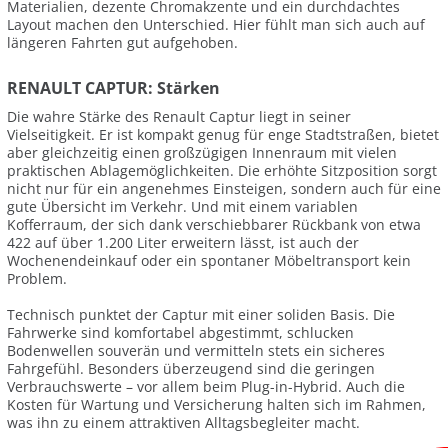
Materialien, dezente Chromakzente und ein durchdachtes
Layout machen den Unterschied. Hier fühlt man sich auch auf
längeren Fahrten gut aufgehoben.
RENAULT CAPTUR: Stärken
Die wahre Stärke des Renault Captur liegt in seiner
Vielseitigkeit. Er ist kompakt genug für enge Stadtstraßen, bietet
aber gleichzeitig einen großzügigen Innenraum mit vielen
praktischen Ablagemöglichkeiten. Die erhöhte Sitzposition sorgt
nicht nur für ein angenehmes Einsteigen, sondern auch für eine
gute Übersicht im Verkehr. Und mit einem variablen
Kofferraum, der sich dank verschiebbarer Rückbank von etwa
422 auf über 1.200 Liter erweitern lässt, ist auch der
Wochenendeinkauf oder ein spontaner Möbeltransport kein
Problem.
Technisch punktet der Captur mit einer soliden Basis. Die
Fahrwerke sind komfortabel abgestimmt, schlucken
Bodenwellen souverän und vermitteln stets ein sicheres
Fahrgefühl. Besonders überzeugend sind die geringen
Verbrauchswerte – vor allem beim Plug-in-Hybrid. Auch die
Kosten für Wartung und Versicherung halten sich im Rahmen,
was ihn zu einem attraktiven Alltagsbegleiter macht.