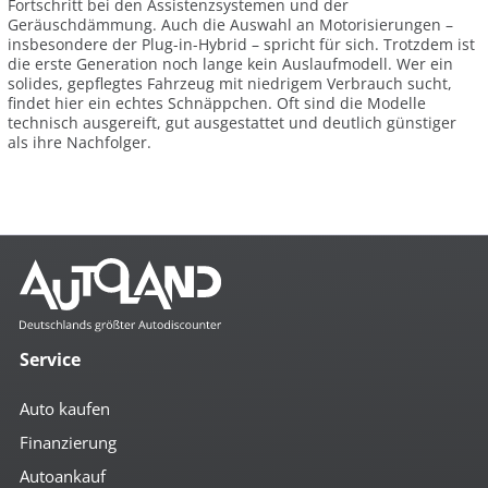
Fortschritt bei den Assistenzsystemen und der
Geräuschdämmung. Auch die Auswahl an Motorisierungen –
insbesondere der Plug-in-Hybrid – spricht für sich. Trotzdem ist
die erste Generation noch lange kein Auslaufmodell. Wer ein
solides, gepflegtes Fahrzeug mit niedrigem Verbrauch sucht,
findet hier ein echtes Schnäppchen. Oft sind die Modelle
technisch ausgereift, gut ausgestattet und deutlich günstiger
als ihre Nachfolger.
Service
Auto kaufen
Finanzierung
Autoankauf