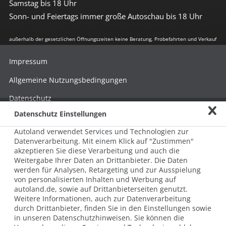
Samstag bis 18 Uhr
Sonn- und Feiertags immer große Autoschau bis 18 Uhr
außerhalb der gesetzlichen Öffnungszeiten keine Beratung, Probefahrten und Verkauf
Impressum
Allgemeine Nutzungsbedingungen
Datenschutz
Datenschutz Einstellungen
Hinweisgebersystem nach HinSchG
Autoland verwendet Services und Technologien zur
Beschwerde nach LkSG
Datenverarbeitung. Mit einem Klick auf "Zustimmen"
akzeptieren Sie diese Verarbeitung und auch die
Grundsatzerklärung zum LkSG
Weitergabe Ihrer Daten an Drittanbieter. Die Daten
© 2026 AUTOLAND 24 SE & Co. Betriebs KG
werden für Analysen, Retargeting und zur Ausspielung
Werner-von-Siemens-Str. 2, 06796 Brehna, Deutschland
von personalisierten Inhalten und Werbung auf
autoland.de, sowie auf Drittanbieterseiten genutzt.
Weitere Informationen, auch zur Datenverarbeitung
durch Drittanbieter, finden Sie in den Einstellungen sowie
in unseren Datenschutzhinweisen. Sie können die