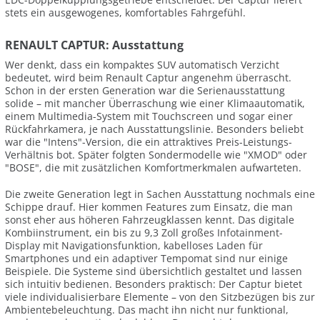
stets ein ausgewogenes, komfortables Fahrgefühl.
RENAULT CAPTUR: Ausstattung
Wer denkt, dass ein kompaktes SUV automatisch Verzicht
bedeutet, wird beim Renault Captur angenehm überrascht.
Schon in der ersten Generation war die Serienausstattung
solide – mit mancher Überraschung wie einer Klimaautomatik,
einem Multimedia-System mit Touchscreen und sogar einer
Rückfahrkamera, je nach Ausstattungslinie. Besonders beliebt
war die "Intens"-Version, die ein attraktives Preis-Leistungs-
Verhältnis bot. Später folgten Sondermodelle wie "XMOD" oder
"BOSE", die mit zusätzlichen Komfortmerkmalen aufwarteten.
Die zweite Generation legt in Sachen Ausstattung nochmals eine
Schippe drauf. Hier kommen Features zum Einsatz, die man
sonst eher aus höheren Fahrzeugklassen kennt. Das digitale
Kombiinstrument, ein bis zu 9,3 Zoll großes Infotainment-
Display mit Navigationsfunktion, kabelloses Laden für
Smartphones und ein adaptiver Tempomat sind nur einige
Beispiele. Die Systeme sind übersichtlich gestaltet und lassen
sich intuitiv bedienen. Besonders praktisch: Der Captur bietet
viele individualisierbare Elemente – von den Sitzbezügen bis zur
Ambientebeleuchtung. Das macht ihn nicht nur funktional,