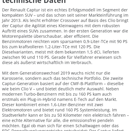
technische Daten
Der Renault Captur ist ein echtes Erfolgsmodell im Segment der
kompakten SUV – und das schon seit seiner Markteinführung im
Jahr 2013. Als leicht erhöhter Crossover auf Basis des Clio bringt
der Captur die Agilität eines Kleinwagens mit dem robusten
Auftritt eines SUVs zusammen. In der ersten Generation war die
Motorenpalette überschaubar, aber effizient. Die
Benzinmotoren reichten vom sparsamen 0,9-Liter-TCe mit 90 PS
bis zum kraftvolleren 1,2-Liter-TCe mit 120 PS. Die
Dieselvarianten, meist mit dem bekannten 1,5 dCi, lieferten
zwischen 90 und 110 PS. Gerade für Vielfahrer erwiesen sich
diese als äußerst wirtschaftlich im Verbrauch.
Mit dem Generationswechsel 2019 wuchs nicht nur die
Karosserie, sondern auch das technische Portfolio. Die zweite
Captur-Generation basiert auf der CMF-B-Plattform – dieselbe
wie beim Clio V – und bietet deutlich mehr Auswahl. Neben
modernen Turbo-Benzinern mit bis zu 160 PS kam auch
erstmals ein Plug-in-Hybrid namens E-Tech auf den Markt.
Dieser kombiniert einen 1,6-Liter-Benziner mit zwei
Elektromotoren und bietet rund 160 PS Systemleistung. Im
Stadtverkehr kann er bis zu 50 Kilometer rein elektrisch fahren –
eine echte Alternative für alle, die emissionsfrei pendeln
möchten. Egal ob man sich für einen Schaltwagen oder das
EDC-Doppelkupplungsgetriebe entscheidet: Der Captur liefert