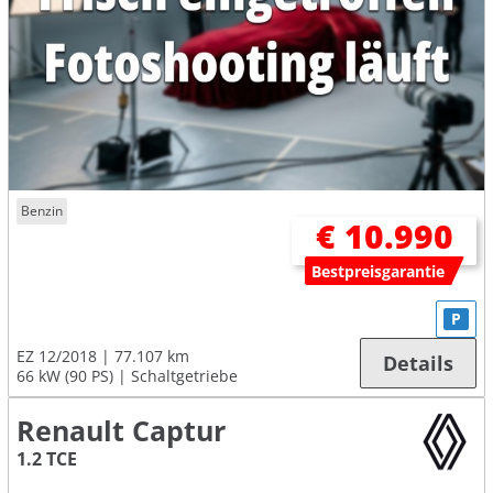
Benzin
€ 10.990
Bestpreisgarantie
P
EZ 12/2018
77.107 km
Details
66 kW (90 PS)
Schaltgetriebe
Renault Captur
1.2 TCE