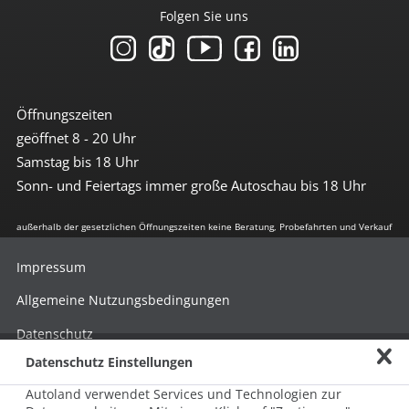
Folgen Sie uns
Öffnungszeiten
geöffnet 8 - 20 Uhr
Samstag bis 18 Uhr
Sonn- und Feiertags immer große Autoschau bis 18 Uhr
außerhalb der gesetzlichen Öffnungszeiten keine Beratung, Probefahrten und Verkauf
Impressum
Allgemeine Nutzungsbedingungen
Datenschutz
Datenschutz Einstellungen
Hinweisgebersystem nach HinSchG
Autoland verwendet Services und Technologien zur
Beschwerde nach LkSG