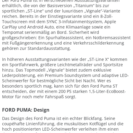
Der Ford Puma ist in verschiedenen Ausstattungsvarianten
erhältlich, die von der Basisversion „Titanium“ bis zur
sportlichen „ST-Line“ und der luxuriösen „Vignale“-Variante
reichen. Bereits in der Einstiegsvariante sind ein 8-Zoll-
Touchscreen mit dem SYNC 3-Infotainmentsystem, Apple
CarPlay und Android Auto, eine Klimaanlage sowie ein
Tempomat serienmäßig an Bord. Sicherheit wird
großgeschrieben: Ein Spurhalteassistent, ein Notbremsassistent
mit Fußgängererkennung und eine Verkehrsschilderkennung
gehören zur Standardausstattung.
In höheren Ausstattungsvarianten wie der „ST-Line X“ kommen
ein Sportfahrwerk, größere Leichtmetallräder und Sportsitze
hinzu. Das Topmodell „Vignale“ bietet zudem exklusive
Lederpolsterung, ein Premium-Soundsystem und adaptive LED-
Scheinwerfer für bestmögliche Sicht bei Nacht. Wer es
besonders sportlich mag, kann sich für den Ford Puma ST
entscheiden, der mit einem 200 PS starken 1,5-Liter-EcoBoost-
Motor für noch mehr Fahrspaß sorgt.
FORD PUMA: Design
Das Design des Ford Puma ist ein echter Blickfang. Seine
coupéhafte Linienführung, die muskulösen Kotflügel und die
hoch positionierten LED-Scheinwerfer verleihen ihm einen