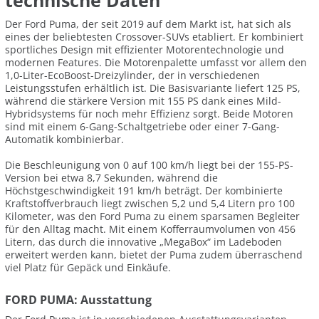
technische Daten
Der Ford Puma, der seit 2019 auf dem Markt ist, hat sich als
eines der beliebtesten Crossover-SUVs etabliert. Er kombiniert
sportliches Design mit effizienter Motorentechnologie und
modernen Features. Die Motorenpalette umfasst vor allem den
1,0-Liter-EcoBoost-Dreizylinder, der in verschiedenen
Leistungsstufen erhältlich ist. Die Basisvariante liefert 125 PS,
während die stärkere Version mit 155 PS dank eines Mild-
Hybridsystems für noch mehr Effizienz sorgt. Beide Motoren
sind mit einem 6-Gang-Schaltgetriebe oder einer 7-Gang-
Automatik kombinierbar.
Die Beschleunigung von 0 auf 100 km/h liegt bei der 155-PS-
Version bei etwa 8,7 Sekunden, während die
Höchstgeschwindigkeit 191 km/h beträgt. Der kombinierte
Kraftstoffverbrauch liegt zwischen 5,2 und 5,4 Litern pro 100
Kilometer, was den Ford Puma zu einem sparsamen Begleiter
für den Alltag macht. Mit einem Kofferraumvolumen von 456
Litern, das durch die innovative „MegaBox“ im Ladeboden
erweitert werden kann, bietet der Puma zudem überraschend
viel Platz für Gepäck und Einkäufe.
FORD PUMA: Ausstattung