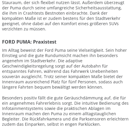
Stauraum, der sich flexibel nutzen lässt. Außerdem überzeugt
der Puma durch seine umfangreiche Sicherheitsausstattung,
die ihm in Crashtests Bestnoten einbrachte. Dank der
kompakten Maße ist er zudem bestens für den Stadtverkehr
geeignet, ohne dabei auf den Komfort eines größeren SUVs
verzichten zu müssen.
FORD PUMA: Praxistest
Im Alltag beweist der Ford Puma seine Vielseitigkeit. Sein hoher
Einstieg und die gute Rundumsicht machen ihn besonders
angenehm im Stadtverkehr. Die adaptive
Geschwindigkeitsregelung sorgt auf der Autobahn für
entspanntes Fahren, während das Fahrwerk Unebenheiten
souverän ausgleicht. Trotz seiner kompakten Maße bietet der
Innenraum ausreichend Platz für fünf Personen, sodass auch
längere Fahrten bequem bewältigt werden können.
Besonders positiv fällt die gute Geräuschdämmung auf, die für
ein angenehmes Fahrerlebnis sorgt. Die intuitive Bedienung des
Infotainmentsystems sowie die praktischen Ablagen im
Innenraum machen den Puma zu einem alltagstauglichen
Begleiter. Die Rückfahrkamera und die Parksensoren erleichtern
zudem das Einparken, selbst in engen Parklücken.