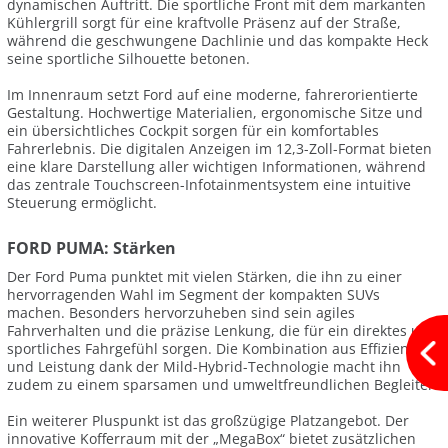
dynamischen Auftritt. Die sportliche Front mit dem markanten
Kühlergrill sorgt für eine kraftvolle Präsenz auf der Straße,
während die geschwungene Dachlinie und das kompakte Heck
seine sportliche Silhouette betonen.
Im Innenraum setzt Ford auf eine moderne, fahrerorientierte
Gestaltung. Hochwertige Materialien, ergonomische Sitze und
ein übersichtliches Cockpit sorgen für ein komfortables
Fahrerlebnis. Die digitalen Anzeigen im 12,3-Zoll-Format bieten
eine klare Darstellung aller wichtigen Informationen, während
das zentrale Touchscreen-Infotainmentsystem eine intuitive
Steuerung ermöglicht.
FORD PUMA: Stärken
Der Ford Puma punktet mit vielen Stärken, die ihn zu einer
hervorragenden Wahl im Segment der kompakten SUVs
machen. Besonders hervorzuheben sind sein agiles
Fahrverhalten und die präzise Lenkung, die für ein direktes und
sportliches Fahrgefühl sorgen. Die Kombination aus Effizienz
und Leistung dank der Mild-Hybrid-Technologie macht ihn
zudem zu einem sparsamen und umweltfreundlichen Begleiter.
Ein weiterer Pluspunkt ist das großzügige Platzangebot. Der
innovative Kofferraum mit der „MegaBox“ bietet zusätzlichen