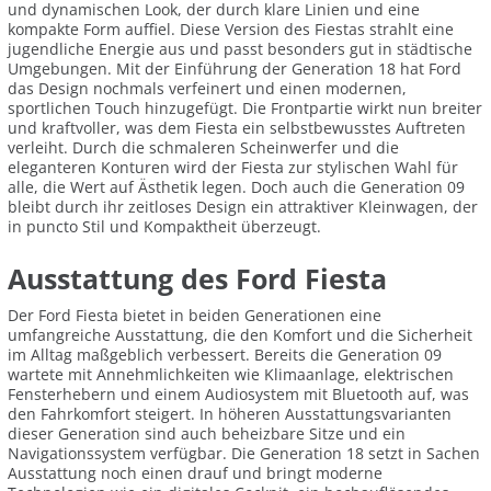
und dynamischen Look, der durch klare Linien und eine
kompakte Form auffiel. Diese Version des Fiestas strahlt eine
jugendliche Energie aus und passt besonders gut in städtische
Umgebungen. Mit der Einführung der Generation 18 hat Ford
das Design nochmals verfeinert und einen modernen,
sportlichen Touch hinzugefügt. Die Frontpartie wirkt nun breiter
und kraftvoller, was dem Fiesta ein selbstbewusstes Auftreten
verleiht. Durch die schmaleren Scheinwerfer und die
eleganteren Konturen wird der Fiesta zur stylischen Wahl für
alle, die Wert auf Ästhetik legen. Doch auch die Generation 09
bleibt durch ihr zeitloses Design ein attraktiver Kleinwagen, der
in puncto Stil und Kompaktheit überzeugt.
Ausstattung des Ford Fiesta
Der Ford Fiesta bietet in beiden Generationen eine
umfangreiche Ausstattung, die den Komfort und die Sicherheit
im Alltag maßgeblich verbessert. Bereits die Generation 09
wartete mit Annehmlichkeiten wie Klimaanlage, elektrischen
Fensterhebern und einem Audiosystem mit Bluetooth auf, was
den Fahrkomfort steigert. In höheren Ausstattungsvarianten
dieser Generation sind auch beheizbare Sitze und ein
Navigationssystem verfügbar. Die Generation 18 setzt in Sachen
Ausstattung noch einen drauf und bringt moderne