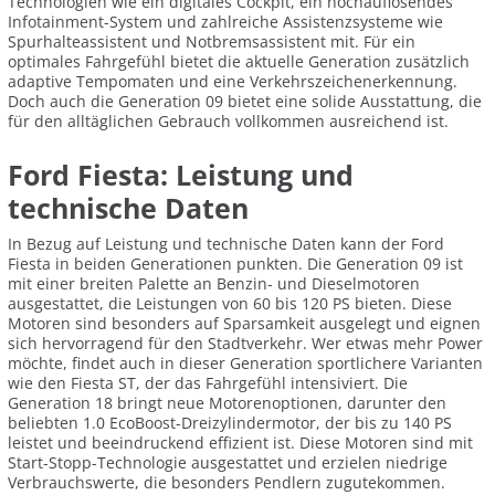
Technologien wie ein digitales Cockpit, ein hochauflösendes
Infotainment-System und zahlreiche Assistenzsysteme wie
Spurhalteassistent und Notbremsassistent mit. Für ein
optimales Fahrgefühl bietet die aktuelle Generation zusätzlich
adaptive Tempomaten und eine Verkehrszeichenerkennung.
Doch auch die Generation 09 bietet eine solide Ausstattung, die
für den alltäglichen Gebrauch vollkommen ausreichend ist.
Ford Fiesta: Leistung und
technische Daten
In Bezug auf Leistung und technische Daten kann der Ford
Fiesta in beiden Generationen punkten. Die Generation 09 ist
mit einer breiten Palette an Benzin- und Dieselmotoren
ausgestattet, die Leistungen von 60 bis 120 PS bieten. Diese
Motoren sind besonders auf Sparsamkeit ausgelegt und eignen
sich hervorragend für den Stadtverkehr. Wer etwas mehr Power
möchte, findet auch in dieser Generation sportlichere Varianten
wie den Fiesta ST, der das Fahrgefühl intensiviert. Die
Generation 18 bringt neue Motorenoptionen, darunter den
beliebten 1.0 EcoBoost-Dreizylindermotor, der bis zu 140 PS
leistet und beeindruckend effizient ist. Diese Motoren sind mit
Start-Stopp-Technologie ausgestattet und erzielen niedrige
Verbrauchswerte, die besonders Pendlern zugutekommen.