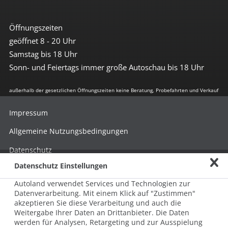
Öffnungszeiten
geöffnet 8 - 20 Uhr
Samstag bis 18 Uhr
Sonn- und Feiertags immer große Autoschau bis 18 Uhr
außerhalb der gesetzlichen Öffnungszeiten keine Beratung, Probefahrten und Verkauf
Impressum
Allgemeine Nutzungsbedingungen
Datenschutz
Datenschutz Einstellungen
Hinweisgebersystem nach HinSchG
Autoland verwendet Services und Technologien zur
Beschwerde nach LkSG
Datenverarbeitung. Mit einem Klick auf "Zustimmen"
akzeptieren Sie diese Verarbeitung und auch die
Grundsatzerklärung zum LkSG
Weitergabe Ihrer Daten an Drittanbieter. Die Daten
© 2026 AUTOLAND 24 SE & Co. Betriebs KG
werden für Analysen, Retargeting und zur Ausspielung