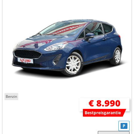
Benzin
€ 8.990
Bestpreisgarantie
P