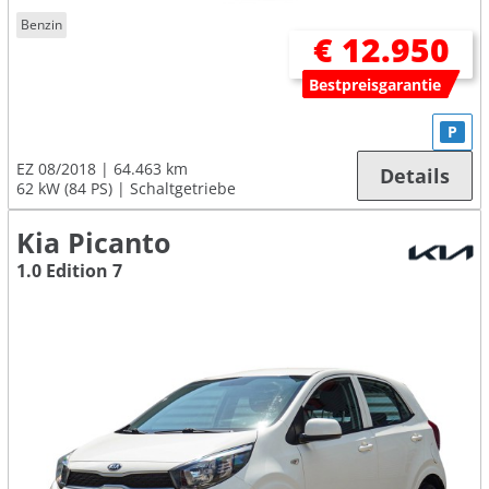
Benzin
€ 12.950
Bestpreisgarantie
P
EZ 08/2018
64.463 km
Details
62 kW (84 PS)
Schaltgetriebe
Kia Picanto
1.0 Edition 7