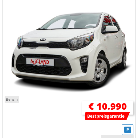
Benzin
€ 10.990
Bestpreisgarantie
P