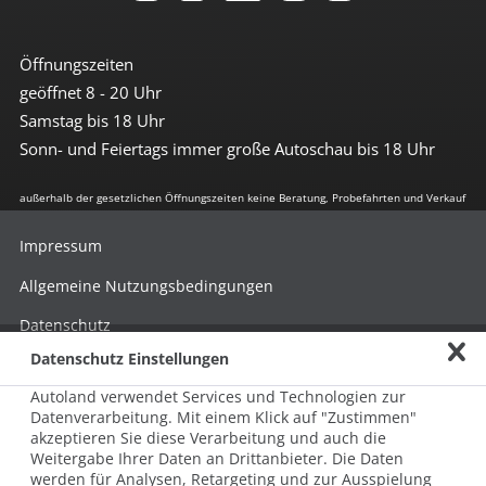
Öffnungszeiten
geöffnet 8 - 20 Uhr
Samstag bis 18 Uhr
Sonn- und Feiertags immer große Autoschau bis 18 Uhr
außerhalb der gesetzlichen Öffnungszeiten keine Beratung, Probefahrten und Verkauf
Impressum
Allgemeine Nutzungsbedingungen
Datenschutz
Datenschutz Einstellungen
Hinweisgebersystem nach HinSchG
Autoland verwendet Services und Technologien zur
Beschwerde nach LkSG
Datenverarbeitung. Mit einem Klick auf "Zustimmen"
akzeptieren Sie diese Verarbeitung und auch die
Grundsatzerklärung zum LkSG
Weitergabe Ihrer Daten an Drittanbieter. Die Daten
© 2026 AUTOLAND 24 SE & Co. Betriebs KG
werden für Analysen, Retargeting und zur Ausspielung