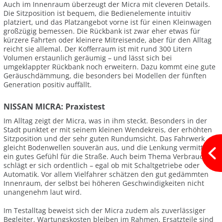
Auch im Innenraum überzeugt der Micra mit cleveren Details.
Die Sitzposition ist bequem, die Bedienelemente intuitiv
platziert, und das Platzangebot vorne ist für einen Kleinwagen
großzügig bemessen. Die Rückbank ist zwar eher etwas für
kürzere Fahrten oder kleinere Mitreisende, aber für den Alltag
reicht sie allemal. Der Kofferraum ist mit rund 300 Litern
Volumen erstaunlich geräumig – und lässt sich bei
umgeklappter Rückbank noch erweitern. Dazu kommt eine gute
Geräuschdämmung, die besonders bei Modellen der fünften
Generation positiv auffällt.
NISSAN MICRA: Praxistest
Im Alltag zeigt der Micra, was in ihm steckt. Besonders in der
Stadt punktet er mit seinem kleinen Wendekreis, der erhöhten
Sitzposition und der sehr guten Rundumsicht. Das Fahrwerk
gleicht Bodenwellen souverän aus, und die Lenkung vermittelt
ein gutes Gefühl für die Straße. Auch beim Thema Verbrauch
schlägt er sich ordentlich – egal ob mit Schaltgetriebe oder
Automatik. Vor allem Vielfahrer schätzen den gut gedämmten
Innenraum, der selbst bei höheren Geschwindigkeiten nicht
unangenehm laut wird.
Im Testalltag beweist sich der Micra zudem als zuverlässiger
Begleiter. Wartungskosten bleiben im Rahmen, Ersatzteile sind