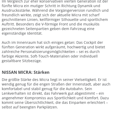
Im Vergleich zur eher konservativen vierten Generation ist der
fünfte Micra ein mutiger Schritt in Richtung Dynamik und
Ausdrucksstärke. Während die Vorgängerversion rundlich und
freundlich wirkte, zeigt sich der aktuelle Micra mit scharf
geschnittenen Linien, keilförmiger Silhouette und sportlichem
Auftritt. Besonders die V-förmige Front und die muskulös
gezeichneten Seitenpartien geben dem Fahrzeug eine
eigenständige Identität.
Auch im Innenraum hat sich einiges getan: Das Cockpit der
fünften Generation wirkt aufgeräumt, hochwertig und bietet
zahlreiche Personalisierungsmöglichkeiten – sei es durch
farbige Akzente, Soft-Touch-Materialien oder individuell
gestaltbare Sitzbezüge.
NISSAN MICRA: Stärken
Die größte Stärke des Micra liegt in seiner Vielseitigkeit. Er ist
wendig genug für die engen Straßen der Innenstadt, aber auch
komfortabel und stabil genug für die Autobahn. Sein
Lenkverhalten ist direkt, das Fahrwerk gut abgestimmt – ein
angenehmer Kompromiss aus Sportlichkeit und Komfort. Dazu
kommt seine Übersichtlichkeit, die das Einparken erleichtert –
selbst auf beengten Parkplätzen.