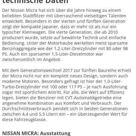
technische Daten
Der Nissan Micra hat sich über die Jahre hinweg zu einem
beliebten Stadtflitzer mit überraschend vielseitigen Talenten
entwickelt. Besonders in der vierten und fünften Generation
zeigt der kompakte Japaner, dass er mehr ist als nur ein
typischer Kleinwagen. Die vierte Generation, die ab 2010
produziert wurde, setzte auf bewährte Technik und einfache
Bedienung. Unter der Motorhaube werkelten meist sparsame
Benzinaggregate wie der 1,2-Liter-Dreizylinder mit 80 oder 98
PS. Auch ein sparsamer 1,5-Liter-Dieselmotor war
zwischenzeitlich im Angebot.
Mit dem Generationswechsel 2017 zur fünften Baureihe erhielt
der Micra nicht nur ein komplett neues Design, sondern auch
moderne Motoren. Besonders gefragt ist hier der 1,0-Liter-
Turbo-Dreizylinder mit 100 oder 117 PS – je nach Ausführung
sogar mit sportlichem Antritt. Für alle, die Wert auf Effizienz
legen, bieten die Benziner mit CVT-Automatikgetriebe eine
angenehme Kombination aus Komfort und Verbrauch. Der
Durchschnittsverbrauch pendelt sich in beiden Generationen
zwischen 4,4 und 5,5 Litern ein – ein überzeugender Wert für
diese Fahrzeugklasse.
NISSAN MICRA: Ausstattung