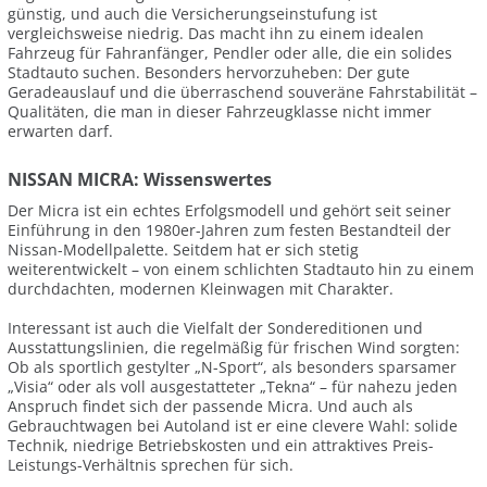
günstig, und auch die Versicherungseinstufung ist
vergleichsweise niedrig. Das macht ihn zu einem idealen
Fahrzeug für Fahranfänger, Pendler oder alle, die ein solides
Stadtauto suchen. Besonders hervorzuheben: Der gute
Geradeauslauf und die überraschend souveräne Fahrstabilität –
Qualitäten, die man in dieser Fahrzeugklasse nicht immer
erwarten darf.
NISSAN MICRA: Wissenswertes
Der Micra ist ein echtes Erfolgsmodell und gehört seit seiner
Einführung in den 1980er-Jahren zum festen Bestandteil der
Nissan-Modellpalette. Seitdem hat er sich stetig
weiterentwickelt – von einem schlichten Stadtauto hin zu einem
durchdachten, modernen Kleinwagen mit Charakter.
Interessant ist auch die Vielfalt der Sondereditionen und
Ausstattungslinien, die regelmäßig für frischen Wind sorgten:
Ob als sportlich gestylter „N-Sport“, als besonders sparsamer
„Visia“ oder als voll ausgestatteter „Tekna“ – für nahezu jeden
Anspruch findet sich der passende Micra. Und auch als
Gebrauchtwagen bei Autoland ist er eine clevere Wahl: solide
Technik, niedrige Betriebskosten und ein attraktives Preis-
Leistungs-Verhältnis sprechen für sich.