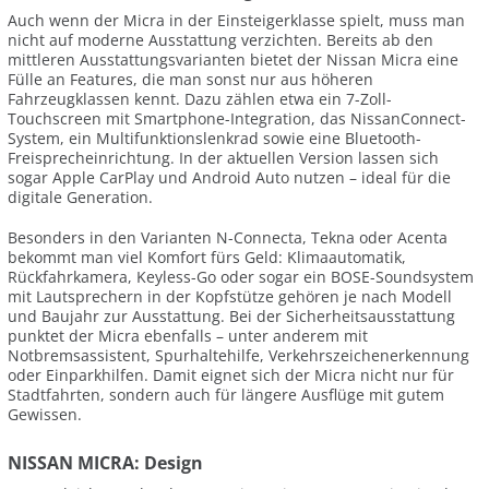
Auch wenn der Micra in der Einsteigerklasse spielt, muss man
nicht auf moderne Ausstattung verzichten. Bereits ab den
mittleren Ausstattungsvarianten bietet der Nissan Micra eine
Fülle an Features, die man sonst nur aus höheren
Fahrzeugklassen kennt. Dazu zählen etwa ein 7-Zoll-
Touchscreen mit Smartphone-Integration, das NissanConnect-
System, ein Multifunktionslenkrad sowie eine Bluetooth-
Freisprecheinrichtung. In der aktuellen Version lassen sich
sogar Apple CarPlay und Android Auto nutzen – ideal für die
digitale Generation.
Besonders in den Varianten N-Connecta, Tekna oder Acenta
bekommt man viel Komfort fürs Geld: Klimaautomatik,
Rückfahrkamera, Keyless-Go oder sogar ein BOSE-Soundsystem
mit Lautsprechern in der Kopfstütze gehören je nach Modell
und Baujahr zur Ausstattung. Bei der Sicherheitsausstattung
punktet der Micra ebenfalls – unter anderem mit
Notbremsassistent, Spurhaltehilfe, Verkehrszeichenerkennung
oder Einparkhilfen. Damit eignet sich der Micra nicht nur für
Stadtfahrten, sondern auch für längere Ausflüge mit gutem
Gewissen.
NISSAN MICRA: Design