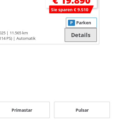
€ 19.890
Sie sparen € 9.510
P
Parken
025
11.565 km
Details
114 PS)
Automatik
Primastar
Pulsar