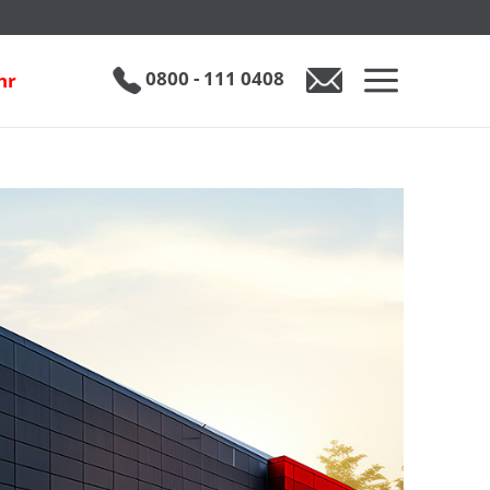
0800 - 111 0408
hr