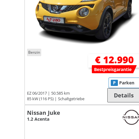
Benzin
€ 12.990
Bestpreisgarantie
P
Parken
EZ 06/2017
50.585 km
Details
85 kW (116 PS)
Schaltgetriebe
Nissan Juke
1.2 Acenta