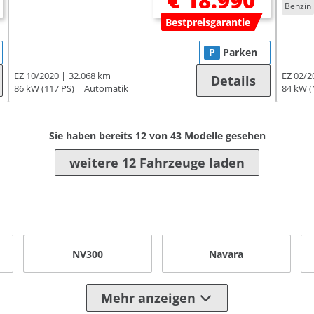
€ 18.990
Benzin
Bestpreisgarantie
P
Parken
EZ 10/2020
32.068 km
EZ 02/2
Details
86 kW (117 PS)
Automatik
84 kW (
Sie haben bereits
12
von
43
Modelle gesehen
weitere 12 Fahrzeuge laden
NV300
Navara
Mehr anzeigen