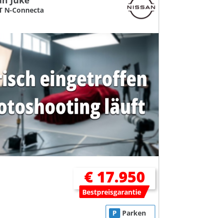
an Juke
T N-Connecta
€ 17.950
Bestpreisgarantie
P
Parken