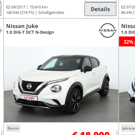
EZ 09/2017
73.410 km
EZ 07/2
Details
160 kW (218 PS)
Schaltgetriebe
86 kW (
Nissan Juke
Niss
1.0 DIG-T DCT N-Design
1.0 DI
32% 
Benzin
Jahres