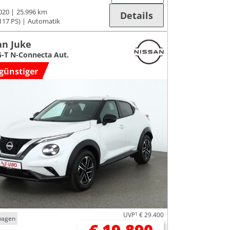
020
25.996 km
Details
117 PS)
Automatik
an Juke
G-T N-Connecta Aut.
günstiger
UVP
1
€ 29.400
wagen