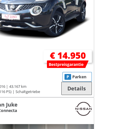
€ 14.950
Bestpreisgarantie
P
Parken
016
43.167 km
Details
116 PS)
Schaltgetriebe
an Juke
Connecta