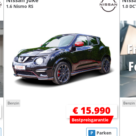
Nissan Juke
Niss
1.6 Nismo RS
1.0 DC
Benzin
Benzin
€ 15.990
Bestpreisgarantie
P
Parken