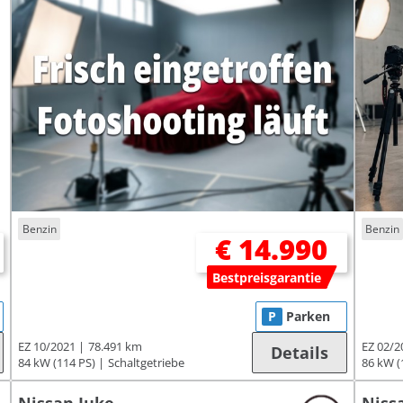
Benzin
Benzin
€ 14.990
Bestpreisgarantie
P
Parken
EZ 10/2021
78.491 km
EZ 02/2
Details
84 kW (114 PS)
Schaltgetriebe
86 kW (