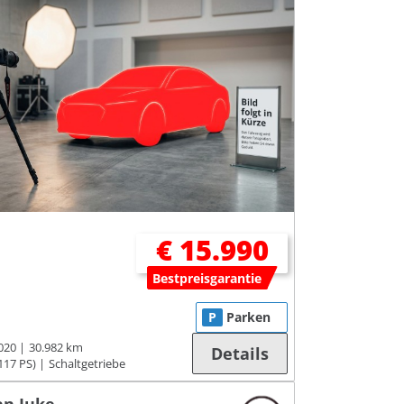
€ 15.990
Bestpreisgarantie
P
Parken
020
30.982 km
Details
117 PS)
Schaltgetriebe