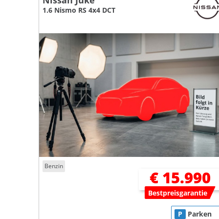
Nissan Juke
1.6 Nismo RS 4x4 DCT
Benzin
€ 15.990
Bestpreisgarantie
P
Parken