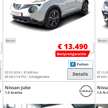
Benzin
Benzin
€ 13.490
Bestpreisgarantie
P
Parken
EZ 01/2018
87.600 km
EZ 11/2
Details
85 kW (116 PS)
Schaltgetriebe
85 kW (
Nissan Juke
Niss
1.0 Acenta
1.0 N-