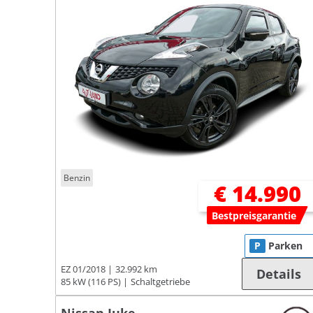
Benzin
€ 14.990
Bestpreisgarantie
P
Parken
EZ 01/2018
32.992 km
Details
85 kW (116 PS)
Schaltgetriebe