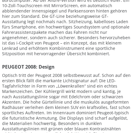
Bordcomputer. Ab der Allure-Version wird es deutlich edler: Ein
10-Zoll-Touchscreen mit MirrorScreen, ein automatisch
abblendender Innenspiegel und Parksensoren hinten gehören
hier zum Standard. Die GT-Line beziehungsweise GT-
Ausstattung legt nochmals nach. Sitzheizung, kabelloses Laden
fürs Smartphone, ein hochwertiges Soundsystem und optionale
Fahrerassistenzpakete machen das Fahren nicht nur
angenehmer, sondern auch sicherer. Besonders hervorzuheben
ist das i-Cockpit von Peugeot – ein Konzept, das mit kleinem
Lenkrad und erhöhtem Kombiinstrument eine sportliche
Sitzposition mit hervorragender Übersicht kombiniert.
PEUGEOT 2008: Design
Optisch tritt der Peugeot 2008 selbstbewusst auf. Schon auf den
ersten Blick fällt die markante Lichtsignatur auf: Die LED-
Tagfahrlichter in Form von „Löwenkrallen“ sind ein echtes
Markenzeichen. Der Kühlergrill wirkt modern und kantig, je
nach Ausstattungslinie sogar mit Edelchrom oder schwarzen
Akzenten. Die hohe Gürtellinie und die muskulös ausgeformten
Radhäuser verleihen dem kleinen SUV ein kraftvolles, fast schon
sportliches Auftreten. Im Innenraum dominiert Peugeot-typisch
die futuristische Anmutung. Die Displays sind scharf aufgelöst,
die Materialien hochwertig. Besonders in dunklen
Ausstattungslinien mit grünen oder blauen Kontrastnähten