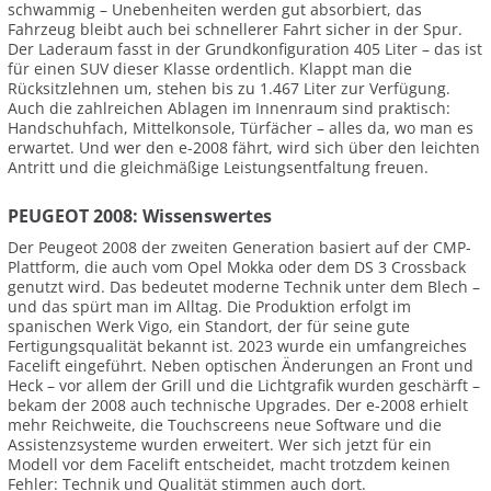
schwammig – Unebenheiten werden gut absorbiert, das
Fahrzeug bleibt auch bei schnellerer Fahrt sicher in der Spur.
Der Laderaum fasst in der Grundkonfiguration 405 Liter – das ist
für einen SUV dieser Klasse ordentlich. Klappt man die
Rücksitzlehnen um, stehen bis zu 1.467 Liter zur Verfügung.
Auch die zahlreichen Ablagen im Innenraum sind praktisch:
Handschuhfach, Mittelkonsole, Türfächer – alles da, wo man es
erwartet. Und wer den e-2008 fährt, wird sich über den leichten
Antritt und die gleichmäßige Leistungsentfaltung freuen.
PEUGEOT 2008: Wissenswertes
Der Peugeot 2008 der zweiten Generation basiert auf der CMP-
Plattform, die auch vom Opel Mokka oder dem DS 3 Crossback
genutzt wird. Das bedeutet moderne Technik unter dem Blech –
und das spürt man im Alltag. Die Produktion erfolgt im
spanischen Werk Vigo, ein Standort, der für seine gute
Fertigungsqualität bekannt ist. 2023 wurde ein umfangreiches
Facelift eingeführt. Neben optischen Änderungen an Front und
Heck – vor allem der Grill und die Lichtgrafik wurden geschärft –
bekam der 2008 auch technische Upgrades. Der e-2008 erhielt
mehr Reichweite, die Touchscreens neue Software und die
Assistenzsysteme wurden erweitert. Wer sich jetzt für ein
Modell vor dem Facelift entscheidet, macht trotzdem keinen
Fehler: Technik und Qualität stimmen auch dort.