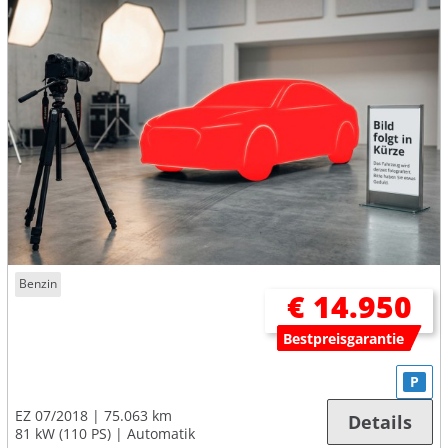
Benzin
€ 14.950
Bestpreisgarantie
P
EZ 07/2018
75.063 km
Details
81 kW (110 PS)
Automatik