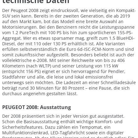
technische Daten
Der Peugeot 2008 zeigt eindrucksvoll, wie vielseitig ein Kompakt-
SUV sein kann. Bereits in der zweiten Generation, die ab 2019
auf den Markt kam, bot das Modell eine breite Auswahl an
Motorisierungen. Bei den Benzinern reicht die Leistungsspanne
vom 1.2 PureTech mit 100 PS bis hin zum sportlicheren 155-PS-
Aggregat. Wer es etwas sparsamer mag, greift zum 1.5 BlueHDi-
Diesel, der mit 110 oder 130 PS erhältlich ist. Alle Varianten
erfüllen selbstverständlich die Euro 6d-ISC-FCM-Norm und sind
somit zukunftssicher aufgestellt. Besonders beliebt ist auch der
vollelektrische e-2008. Mit seiner Reichweite von bis zu 406
Kilometern (nach WLTP) und seiner Leistung von 115 kW
(entspricht 156 PS) eignet er sich hervorragend für Pendler,
Stadtfahrer und alle, die leise und lokal emissionsfrei
unterwegs sein möchten. Die Ladezeit an einer Schnellladesäule
beträgt rund 30 Minuten für 80 Prozent – eine Pause, die sich
durchaus angenehm gestalten lässt.
PEUGEOT 2008: Ausstattung
Der 2008 präsentiert sich in jeder Version gut ausgestattet.
Schon die Basisausstattung enthält wichtige Komfort- und
Sicherheitsfeatures. Dazu zählen ein Tempomat, ein
Multifunktionslenkrad, LED-Tagfahrlicht sowie ein digitaler