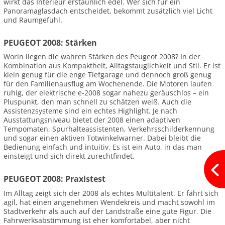
wirkt das Interieur erstaunlich edel. Wer sich für ein
Panoramaglasdach entscheidet, bekommt zusätzlich viel Licht
und Raumgefühl.
PEUGEOT 2008: Stärken
Worin liegen die wahren Stärken des Peugeot 2008? In der
Kombination aus Kompaktheit, Alltagstauglichkeit und Stil. Er ist
klein genug für die enge Tiefgarage und dennoch groß genug
für den Familienausflug am Wochenende. Die Motoren laufen
ruhig, der elektrische e-2008 sogar nahezu geräuschlos – ein
Pluspunkt, den man schnell zu schätzen weiß. Auch die
Assistenzsysteme sind ein echtes Highlight. Je nach
Ausstattungsniveau bietet der 2008 einen adaptiven
Tempomaten, Spurhalteassistenten, Verkehrsschilderkennung
und sogar einen aktiven Totwinkelwarner. Dabei bleibt die
Bedienung einfach und intuitiv. Es ist ein Auto, in das man
einsteigt und sich direkt zurechtfindet.
PEUGEOT 2008: Praxistest
Im Alltag zeigt sich der 2008 als echtes Multitalent. Er fährt sich
agil, hat einen angenehmen Wendekreis und macht sowohl im
Stadtverkehr als auch auf der Landstraße eine gute Figur. Die
Fahrwerksabstimmung ist eher komfortabel, aber nicht