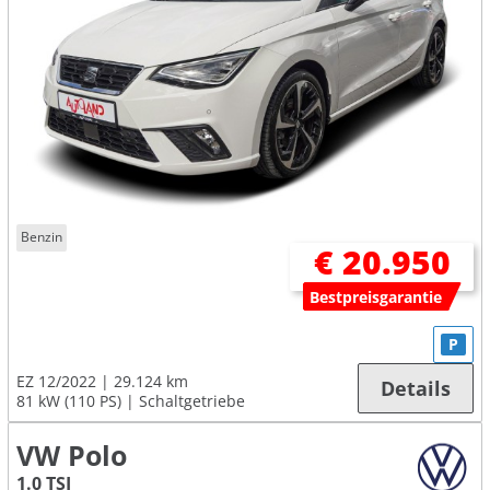
Benzin
€ 20.950
Bestpreisgarantie
P
EZ 12/2022
29.124 km
Details
81 kW (110 PS)
Schaltgetriebe
VW Polo
1.0 TSI