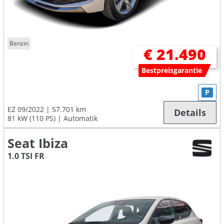
Benzin
€ 21.490
Bestpreisgarantie
P
EZ 09/2022
57.701 km
Details
81 kW (110 PS)
Automatik
Seat Ibiza
1.0 TSI FR