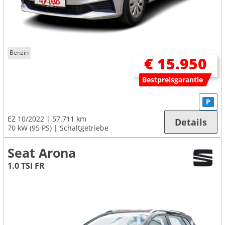
Benzin
€ 15.950
Bestpreisgarantie
P
EZ 10/2022
57.711 km
Details
70 kW (95 PS)
Schaltgetriebe
Seat Arona
1.0 TSI FR