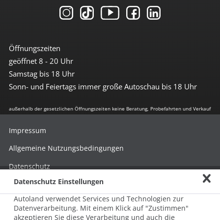
Öffnungszeiten
geöffnet 8 - 20 Uhr
Samstag bis 18 Uhr
Sonn- und Feiertags immer große Autoschau bis 18 Uhr
außerhalb der gesetzlichen Öffnungszeiten keine Beratung, Probefahrten und Verkauf
Impressum
Allgemeine Nutzungsbedingungen
Datenschutz
Datenschutz Einstellungen
Hinweisgebersystem nach HinSchG
Autoland verwendet Services und Technologien zur
Beschwerde nach LkSG
Datenverarbeitung. Mit einem Klick auf "Zustimmen"
akzeptieren Sie diese Verarbeitung und auch die
Grundsatzerklärung zum LkSG