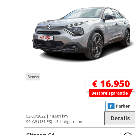
Benzin
€ 16.950
Bestpreisgarantie
P
Parken
EZ 03/2022
18.601 km
Details
96 kW (131 PS)
Schaltgetriebe