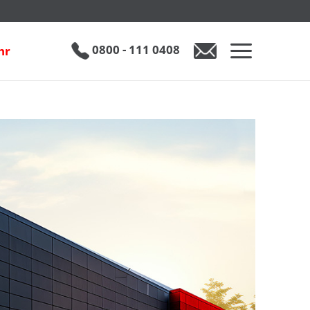
0800 - 111 0408
hr