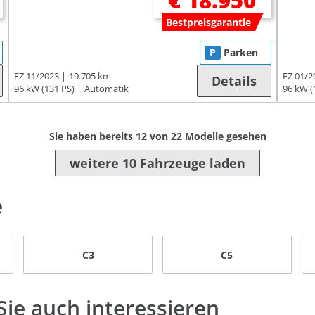
€ 18.950
Bestpreisgarantie
P
Parken
EZ 11/2023
19.705 km
EZ 01/2
Details
96 kW (131 PS)
Automatik
96 kW (
Sie haben bereits
12
von
22
Modelle gesehen
weitere 10 Fahrzeuge laden
e
C3
C5
ie auch interessieren