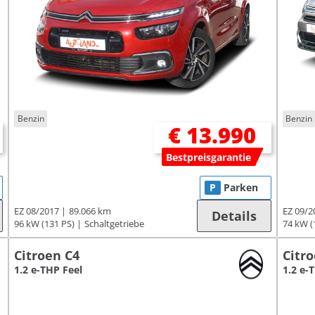
Benzin
Benzin
€ 13.990
Bestpreisgarantie
P
Parken
EZ 08/2017
89.066 km
EZ 09/2
Details
96 kW (131 PS)
Schaltgetriebe
74 kW (
Citroen C4
Citr
1.2 e-THP Feel
1.2 e-