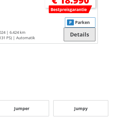
€ 18.990
Bestpreisgarantie
P
Parken
024
6.424 km
Details
131 PS)
Automatik
Jumper
Jumpy