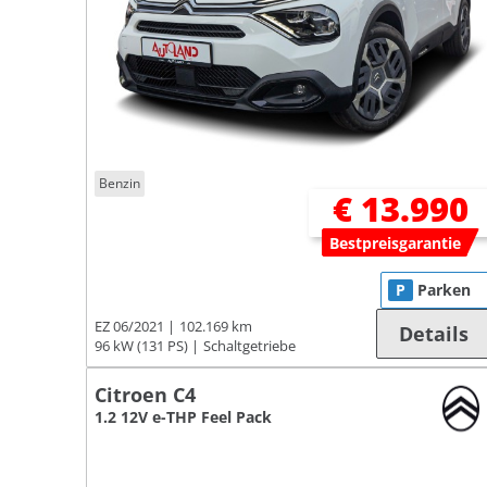
Benzin
€ 13.990
Bestpreisgarantie
P
Parken
EZ 06/2021
102.169 km
Details
96 kW (131 PS)
Schaltgetriebe
Citroen C4
1.2 12V e-THP Feel Pack