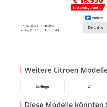
€ 18.950
Bestpreisgarantie
P
Parken
EZ 04/2024
21.506 km
Details
96 kW (131 PS)
Automatik
Weitere Citroen Modell
Berlingo
C1
Diese Modelle könnten S