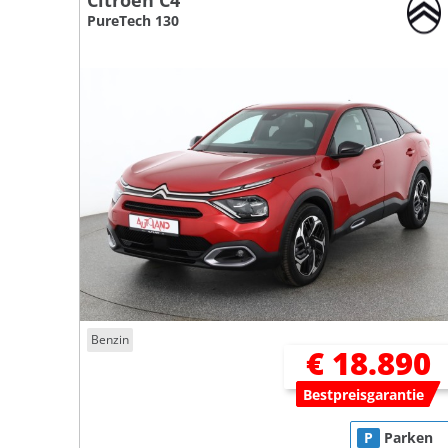
Citroen C4
PureTech 130
Benzin
€ 18.890
Bestpreisgarantie
P
Parken