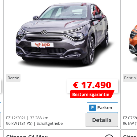
Benzin
Benzin
€ 17.490
Bestpreisgarantie
P
Parken
EZ 12/2021
33.288 km
EZ 07/2
Details
96 kW (131 PS)
Schaltgetriebe
96 kW (