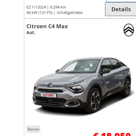
EZ 11/2024
8.294 km
Details
96 kW (131 PS)
Schaltgetriebe
Citroen C4 Max
Aut.
Benzin