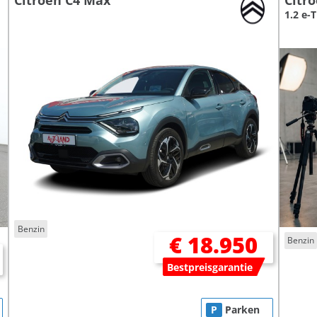
Citroen C4 Max
Citr
1.2 e-
Benzin
€ 18.950
Benzin
Bestpreisgarantie
P
Parken