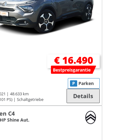
€ 16.490
Bestpreisgarantie
P
Parken
021
48.633 km
Details
101 PS)
Schaltgetriebe
oen C4
THP Shine Aut.