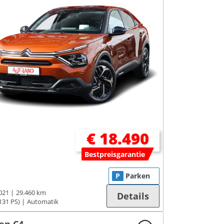
€ 18.490
Bestpreisgarantie
P
Parken
021
29.460 km
Details
131 PS)
Automatik