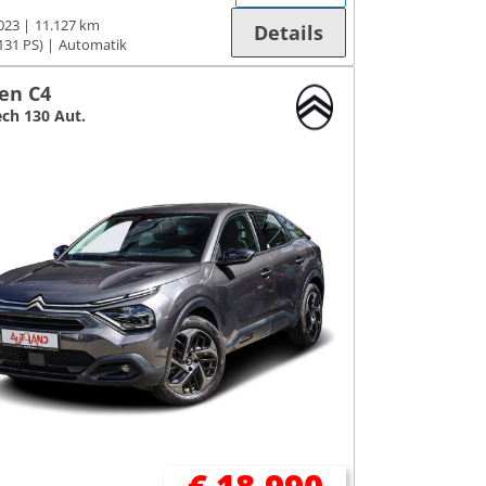
023
11.127 km
Details
131 PS)
Automatik
oen C4
ch 130 Aut.