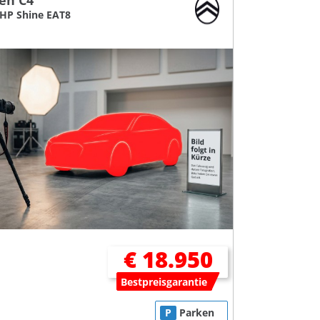
oen C4
THP Shine EAT8
€ 18.950
Bestpreisgarantie
P
Parken