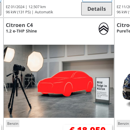
EZ 01/2024
12.507 km
EZ 11/2
Details
96 kW (131 PS)
Automatik
96 kW (
Citroen C4
Citr
1.2 e-THP Shine
PureTe
Benzin
Benzin