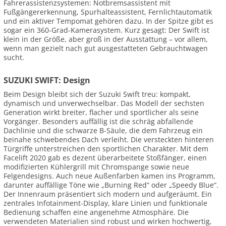
Fahrerassistenzsystemen: Notbremsassistent mit
Fußgängererkennung, Spurhalteassistent, Fernlichtautomatik
und ein aktiver Tempomat gehören dazu. In der Spitze gibt es
sogar ein 360-Grad-Kamerasystem. Kurz gesagt: Der Swift ist
klein in der Größe, aber groß in der Ausstattung – vor allem,
wenn man gezielt nach gut ausgestatteten Gebrauchtwagen
sucht.
SUZUKI SWIFT: Design
Beim Design bleibt sich der Suzuki Swift treu: kompakt,
dynamisch und unverwechselbar. Das Modell der sechsten
Generation wirkt breiter, flacher und sportlicher als seine
Vorgänger. Besonders auffällig ist die schräg abfallende
Dachlinie und die schwarze B-Säule, die dem Fahrzeug ein
beinahe schwebendes Dach verleiht. Die versteckten hinteren
Türgriffe unterstreichen den sportlichen Charakter. Mit dem
Facelift 2020 gab es dezent überarbeitete Stoßfänger, einen
modifizierten Kühlergrill mit Chromspange sowie neue
Felgendesigns. Auch neue Außenfarben kamen ins Programm,
darunter auffällige Töne wie „Burning Red“ oder „Speedy Blue“.
Der Innenraum präsentiert sich modern und aufgeräumt. Ein
zentrales Infotainment-Display, klare Linien und funktionale
Bedienung schaffen eine angenehme Atmosphäre. Die
verwendeten Materialien sind robust und wirken hochwertig,