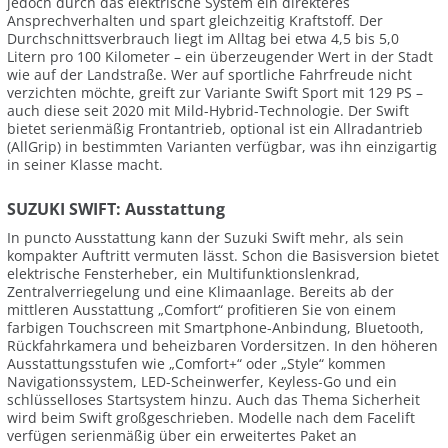
jedoch durch das elektrische System ein direkteres
Ansprechverhalten und spart gleichzeitig Kraftstoff. Der
Durchschnittsverbrauch liegt im Alltag bei etwa 4,5 bis 5,0
Litern pro 100 Kilometer – ein überzeugender Wert in der Stadt
wie auf der Landstraße. Wer auf sportliche Fahrfreude nicht
verzichten möchte, greift zur Variante Swift Sport mit 129 PS –
auch diese seit 2020 mit Mild-Hybrid-Technologie. Der Swift
bietet serienmäßig Frontantrieb, optional ist ein Allradantrieb
(AllGrip) in bestimmten Varianten verfügbar, was ihn einzigartig
in seiner Klasse macht.
SUZUKI SWIFT: Ausstattung
In puncto Ausstattung kann der Suzuki Swift mehr, als sein
kompakter Auftritt vermuten lässt. Schon die Basisversion bietet
elektrische Fensterheber, ein Multifunktionslenkrad,
Zentralverriegelung und eine Klimaanlage. Bereits ab der
mittleren Ausstattung „Comfort“ profitieren Sie von einem
farbigen Touchscreen mit Smartphone-Anbindung, Bluetooth,
Rückfahrkamera und beheizbaren Vordersitzen. In den höheren
Ausstattungsstufen wie „Comfort+“ oder „Style“ kommen
Navigationssystem, LED-Scheinwerfer, Keyless-Go und ein
schlüsselloses Startsystem hinzu. Auch das Thema Sicherheit
wird beim Swift großgeschrieben. Modelle nach dem Facelift
verfügen serienmäßig über ein erweitertes Paket an