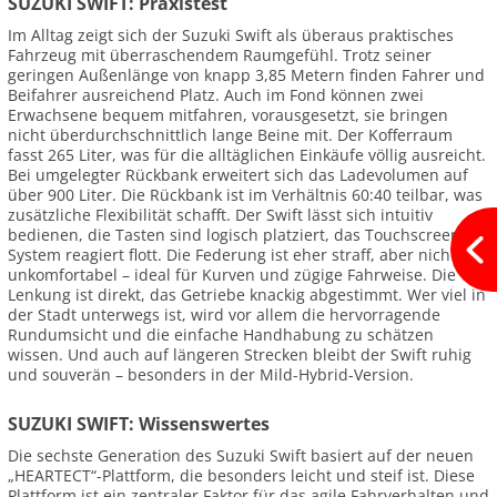
SUZUKI SWIFT: Praxistest
Im Alltag zeigt sich der Suzuki Swift als überaus praktisches
Fahrzeug mit überraschendem Raumgefühl. Trotz seiner
geringen Außenlänge von knapp 3,85 Metern finden Fahrer und
Beifahrer ausreichend Platz. Auch im Fond können zwei
Erwachsene bequem mitfahren, vorausgesetzt, sie bringen
nicht überdurchschnittlich lange Beine mit. Der Kofferraum
fasst 265 Liter, was für die alltäglichen Einkäufe völlig ausreicht.
Bei umgelegter Rückbank erweitert sich das Ladevolumen auf
über 900 Liter. Die Rückbank ist im Verhältnis 60:40 teilbar, was
zusätzliche Flexibilität schafft. Der Swift lässt sich intuitiv
bedienen, die Tasten sind logisch platziert, das Touchscreen-
System reagiert flott. Die Federung ist eher straff, aber nicht
unkomfortabel – ideal für Kurven und zügige Fahrweise. Die
Lenkung ist direkt, das Getriebe knackig abgestimmt. Wer viel in
der Stadt unterwegs ist, wird vor allem die hervorragende
Rundumsicht und die einfache Handhabung zu schätzen
wissen. Und auch auf längeren Strecken bleibt der Swift ruhig
und souverän – besonders in der Mild-Hybrid-Version.
SUZUKI SWIFT: Wissenswertes
Die sechste Generation des Suzuki Swift basiert auf der neuen
„HEARTECT“-Plattform, die besonders leicht und steif ist. Diese
Plattform ist ein zentraler Faktor für das agile Fahrverhalten und