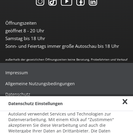
Öffnungszeiten
geöffnet 8 - 20 Uhr
Samstag bis 18 Uhr
Sonn- und Feiertags immer große Autoschau bis 18 Uhr
außerhalb der gesetzlichen Öffnungszeiten keine Beratung, Probefahrten und Verkauf
Impressum
Allgemeine Nutzungsbedingungen
Datenschutz
Datenschutz Einstellungen
Hinweisgebersystem nach HinSchG
Autoland verwendet Services und Technologien zur
Beschwerde nach LkSG
Datenverarbeitung. Mit einem Klick auf "Zustimmen"
akzeptieren Sie diese Verarbeitung und auch die
Grundsatzerklärung zum LkSG
Weitergabe Ihrer Daten an Drittanbieter. Die Daten