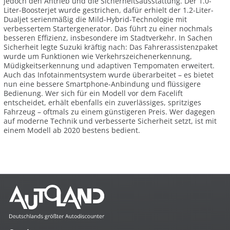
jedoch den Antrieb und die Sicherheitsausstattung. Der 1.0-
Liter-Boosterjet wurde gestrichen, dafür erhielt der 1.2-Liter-
Dualjet serienmäßig die Mild-Hybrid-Technologie mit
verbessertem Startergenerator. Das führt zu einer nochmals
besseren Effizienz, insbesondere im Stadtverkehr. In Sachen
Sicherheit legte Suzuki kräftig nach: Das Fahrerassistenzpaket
wurde um Funktionen wie Verkehrszeichenerkennung,
Müdigkeitserkennung und adaptiven Tempomaten erweitert.
Auch das Infotainmentsystem wurde überarbeitet – es bietet
nun eine bessere Smartphone-Anbindung und flüssigere
Bedienung. Wer sich für ein Modell vor dem Facelift
entscheidet, erhält ebenfalls ein zuverlässiges, spritziges
Fahrzeug – oftmals zu einem günstigeren Preis. Wer dagegen
auf moderne Technik und verbesserte Sicherheit setzt, ist mit
einem Modell ab 2020 bestens bedient.