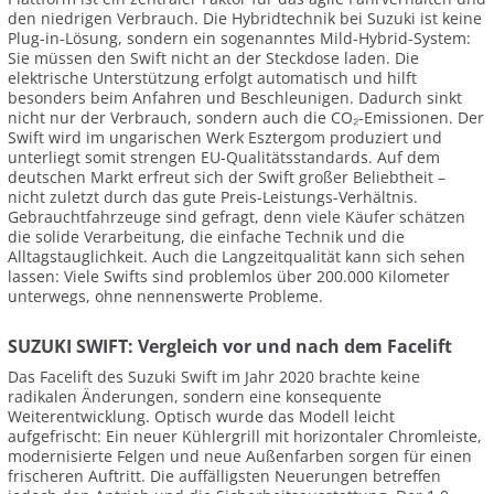
den niedrigen Verbrauch. Die Hybridtechnik bei Suzuki ist keine
Plug-in-Lösung, sondern ein sogenanntes Mild-Hybrid-System:
Sie müssen den Swift nicht an der Steckdose laden. Die
elektrische Unterstützung erfolgt automatisch und hilft
besonders beim Anfahren und Beschleunigen. Dadurch sinkt
nicht nur der Verbrauch, sondern auch die CO₂-Emissionen. Der
Swift wird im ungarischen Werk Esztergom produziert und
unterliegt somit strengen EU-Qualitätsstandards. Auf dem
deutschen Markt erfreut sich der Swift großer Beliebtheit –
nicht zuletzt durch das gute Preis-Leistungs-Verhältnis.
Gebrauchtfahrzeuge sind gefragt, denn viele Käufer schätzen
die solide Verarbeitung, die einfache Technik und die
Alltagstauglichkeit. Auch die Langzeitqualität kann sich sehen
lassen: Viele Swifts sind problemlos über 200.000 Kilometer
unterwegs, ohne nennenswerte Probleme.
SUZUKI SWIFT: Vergleich vor und nach dem Facelift
Das Facelift des Suzuki Swift im Jahr 2020 brachte keine
radikalen Änderungen, sondern eine konsequente
Weiterentwicklung. Optisch wurde das Modell leicht
aufgefrischt: Ein neuer Kühlergrill mit horizontaler Chromleiste,
modernisierte Felgen und neue Außenfarben sorgen für einen
frischeren Auftritt. Die auffälligsten Neuerungen betreffen