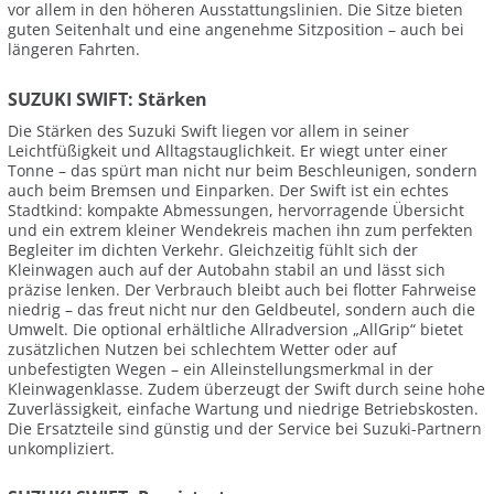
vor allem in den höheren Ausstattungslinien. Die Sitze bieten
guten Seitenhalt und eine angenehme Sitzposition – auch bei
längeren Fahrten.
SUZUKI SWIFT: Stärken
Die Stärken des Suzuki Swift liegen vor allem in seiner
Leichtfüßigkeit und Alltagstauglichkeit. Er wiegt unter einer
Tonne – das spürt man nicht nur beim Beschleunigen, sondern
auch beim Bremsen und Einparken. Der Swift ist ein echtes
Stadtkind: kompakte Abmessungen, hervorragende Übersicht
und ein extrem kleiner Wendekreis machen ihn zum perfekten
Begleiter im dichten Verkehr. Gleichzeitig fühlt sich der
Kleinwagen auch auf der Autobahn stabil an und lässt sich
präzise lenken. Der Verbrauch bleibt auch bei flotter Fahrweise
niedrig – das freut nicht nur den Geldbeutel, sondern auch die
Umwelt. Die optional erhältliche Allradversion „AllGrip“ bietet
zusätzlichen Nutzen bei schlechtem Wetter oder auf
unbefestigten Wegen – ein Alleinstellungsmerkmal in der
Kleinwagenklasse. Zudem überzeugt der Swift durch seine hohe
Zuverlässigkeit, einfache Wartung und niedrige Betriebskosten.
Die Ersatzteile sind günstig und der Service bei Suzuki-Partnern
unkompliziert.