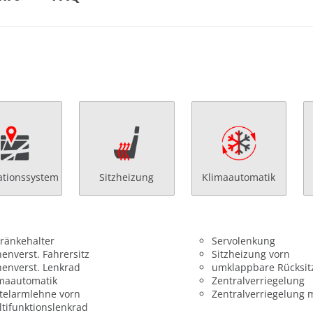
ationssystem
Sitzheizung
Klimaautomatik
ränkehalter
Servolenkung
enverst. Fahrersitz
Sitzheizung vorn
enverst. Lenkrad
umklappbare Rücksit
maautomatik
Zentralverriegelung
telarmlehne vorn
Zentralverriegelung 
tifunktionslenkrad