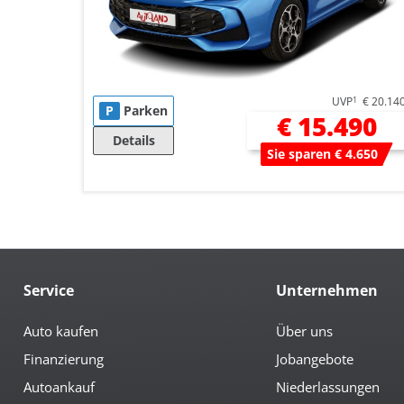
UVP
1
€ 20.14
P
Parken
€ 15.490
Details
Sie sparen € 4.650
Service
Unternehmen
Auto kaufen
Über uns
Finanzierung
Jobangebote
Autoankauf
Niederlassungen