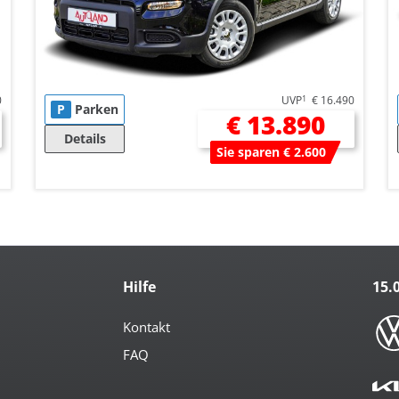
0
UVP
1
€ 16.490
P
Parken
€ 13.890
Details
Sie sparen € 2.600
Hilfe
15.
Kontakt
FAQ