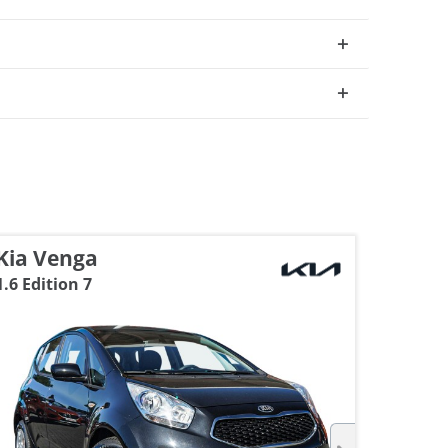
Kia Venga
Kia c
1.6 Edition 7
Ceed 1.