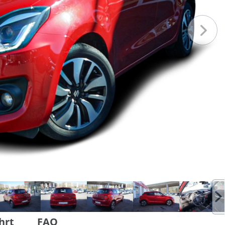
hrt
FAQ