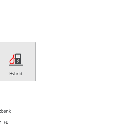
Hybrid
zbank
m. FB