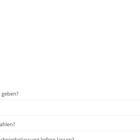
g geben?
ahlen?
hniederlassung liefern lassen?