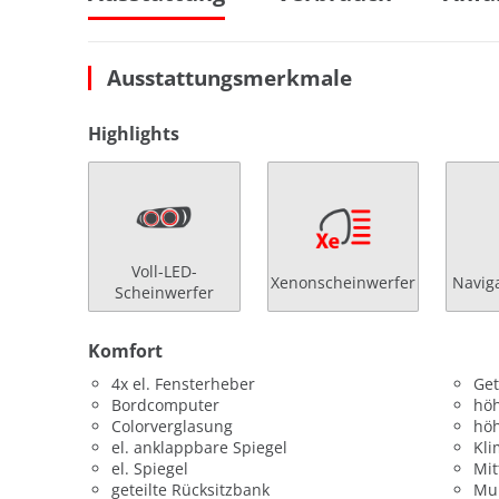
Ausstattungsmerkmale
Highlights
Voll-LED-
Xenonscheinwerfer
Navig
Scheinwerfer
Komfort
4x el. Fensterheber
Get
Bordcomputer
höh
Colorverglasung
höh
el. anklappbare Spiegel
Kli
el. Spiegel
Mit
geteilte Rücksitzbank
Mul