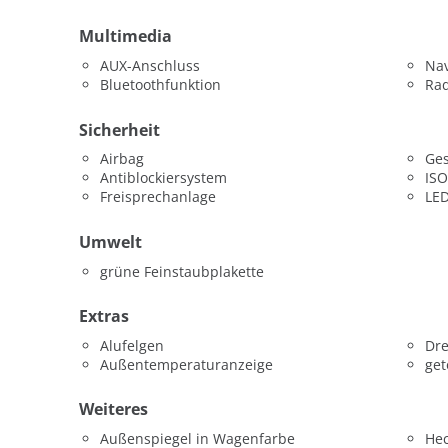
Multimedia
AUX-Anschluss
Nav
Bluetoothfunktion
Ra
Sicherheit
Airbag
Ges
Antiblockiersystem
ISO
Freisprechanlage
LED
Umwelt
grüne Feinstaubplakette
Extras
Alufelgen
Dr
Außentemperaturanzeige
get
Weiteres
Außenspiegel in Wagenfarbe
He