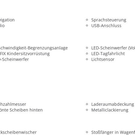
igation
Sprachsteuerung
dio
USB-Anschluss
chwindigkeit-Begrenzungsanlage
LED-Scheinwerfer (Vol
FIX Kindersitzvorrüstung
LED-Tagfahrlicht
-Scheinwerfer
Lichtsensor
ehzahlmesser
Laderaumabdeckung
önte Scheiben hinten
Metalliclackierung
ckscheibenwischer
Stoßfänger in Wagen