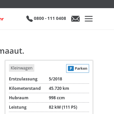
€ 12.990
0800 - 111 0408
hr
0800 - 111 0408
Auto anfragen
imaaut.
Kleinwagen
P
Parken
Erstzulassung
5/2018
Kilometerstand
45.720 km
Hubraum
998 ccm
Leistung
82 kW (111 PS)