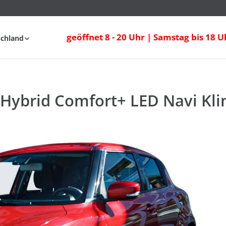
Hybrid Comfort+ LED Navi Klimaaut.
geöffnet 8 - 20 Uhr | Samstag bis 18 U
schland
fahrt
FAQ
-Hybrid Comfort+ LED Navi Kl