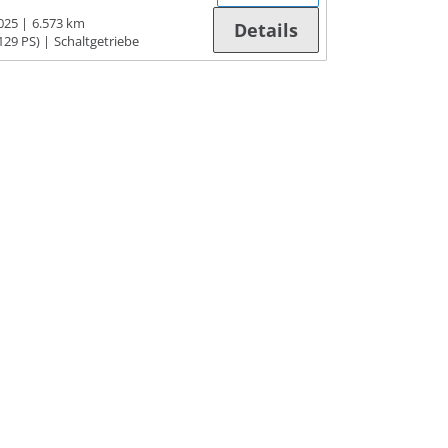
025
6.573 km
Details
129 PS)
Schaltgetriebe