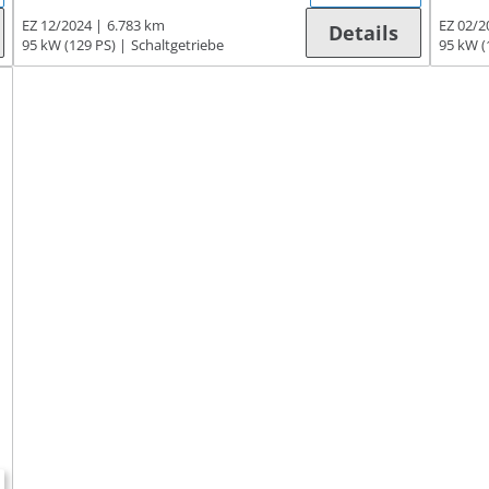
EZ 12/2024
6.783 km
EZ 02/2
Details
95 kW (129 PS)
Schaltgetriebe
95 kW (