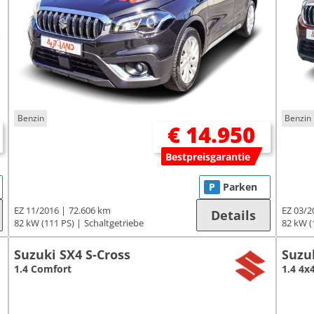
Benzin
Benzin
€ 14.950
Bestpreisgarantie
P
Parken
EZ 11/2016
72.606 km
EZ 03/2
Details
82 kW (111 PS)
Schaltgetriebe
82 kW (
Suzuki SX4 S-Cross
Suzuk
1.4 Comfort
1.4 4x