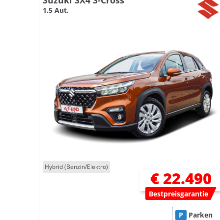
Suzuki SX4 S-Cross
1.5 Aut.
Hybrid (Benzin/Elektro)
€ 22.490
Bestpreisgarantie
P
Parken