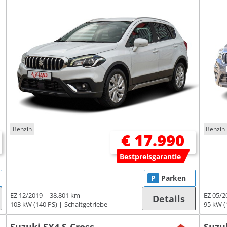
Benzin
Benzin
€ 17.990
Bestpreisgarantie
P
Parken
EZ 12/2019
38.801 km
EZ 05/2
Details
103 kW (140 PS)
Schaltgetriebe
95 kW (