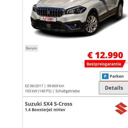
Benzin
€ 12.990
Bestpreisgarantie
P
Parken
EZ 06/2017
99.869 km
Details
103 kW (140 PS)
Schaltgetriebe
Suzuki SX4 S-Cross
1.4 Boosterjet mHev