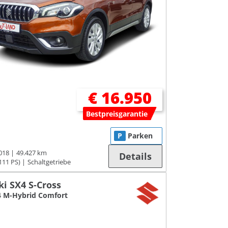
€ 16.950
Bestpreisgarantie
P
Parken
018
49.427 km
Details
111 PS)
Schaltgetriebe
i SX4 S-Cross
4 M-Hybrid Comfort