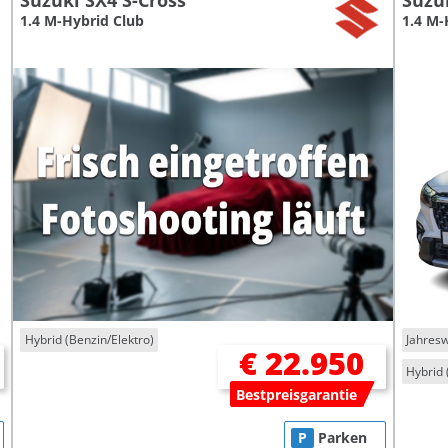
Suzuki SX4 S-Cross
Suzuk
1.4 M-Hybrid Club
1.4 M-
Hybrid (Benzin/Elektro)
Jahres
€ 22.950
Hybrid 
Bestpreisgarantie
P
Parken