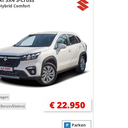
i SX4 S-Cross
Hybrid Comfort
wagen
€ 22.950
(Benzin/Elektro)
P
Parken