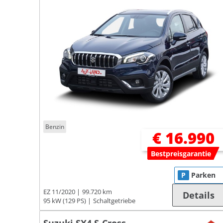
Benzin
€ 16.990
Bestpreisgarantie
P
Parken
EZ 11/2020
99.720 km
Details
95 kW (129 PS)
Schaltgetriebe