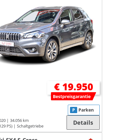
€ 19.950
Bestpreisgarantie
P
Parken
020
34.056 km
Details
129 PS)
Schaltgetriebe