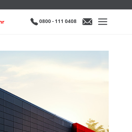
0800 - 111 0408
hr