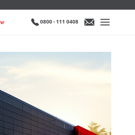
0800 - 111 0408
hr