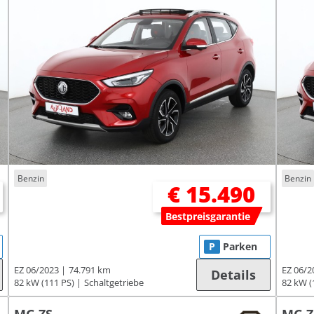
Benzin
Benzin
€ 15.490
Bestpreisgarantie
P
Parken
EZ 06/2023
74.791 km
EZ 06/2
Details
82 kW (111 PS)
Schaltgetriebe
82 kW (