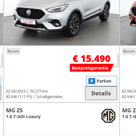
Benzin
Benzin
€ 15.490
Bestpreisgarantie
P
Parken
EZ 05/2023
70.277 km
EZ 06/2
Details
82 kW (111 PS)
Schaltgetriebe
82 kW (
MG ZS
MG Z
1.0 T-GDI Luxury
1.0 T-