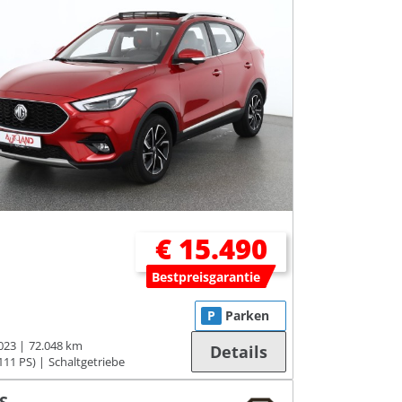
€ 15.490
Bestpreisgarantie
P
Parken
023
72.048 km
Details
111 PS)
Schaltgetriebe