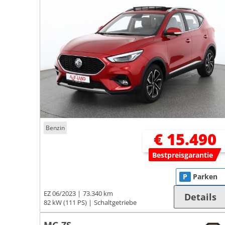
Benzin
€ 15.490
Bestpreisgarantie
P
Parken
EZ 06/2023
73.340 km
Details
82 kW (111 PS)
Schaltgetriebe