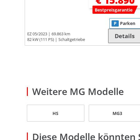
€ 15.890
Bestpreisgarantie
P
Parken
EZ 05/2023
69.863 km
Details
82 kW (111 PS)
Schaltgetriebe
Weitere MG Modelle
HS
MG3
Diese Modelle könnten S