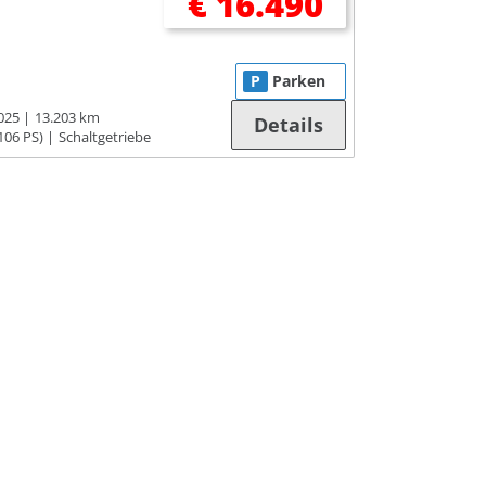
€ 16.490
P
Parken
025
13.203 km
Details
106 PS)
Schaltgetriebe