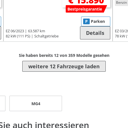
€ 15.890
Benzin
Bestpreisgarantie
P
Parken
EZ 06/2023
63.587 km
EZ 03/2
Details
82 kW (111 PS)
Schaltgetriebe
78 kW (
Sie haben bereits
12
von
359
Modelle gesehen
weitere 12 Fahrzeuge laden
MG4
ie auch interessieren