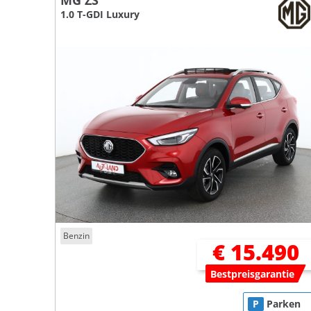
MG ZS
1.0 T-GDI Luxury
Benzin
€ 15.490
Bestpreisgarantie
P
Parken