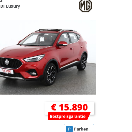
S
GDI Luxury
€ 15.890
Bestpreisgarantie
P
Parken