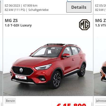
EZ 06/2023
67.909 km
EZ 05/2
Details
82 kW (111 PS)
Schaltgetriebe
82 kW (
MG ZS
MG Z
1.0 T-GDI Luxury
1.5 VT
Benzin
Jahres