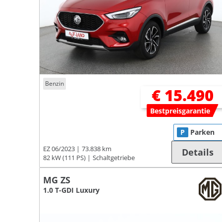
Benzin
€ 15.490
Bestpreisgarantie
P
Parken
EZ 06/2023
73.838 km
Details
82 kW (111 PS)
Schaltgetriebe
MG ZS
1.0 T-GDI Luxury