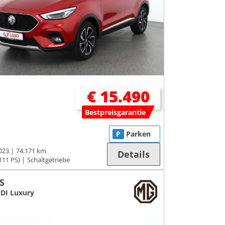
€ 15.490
Bestpreisgarantie
P
Parken
023
74.171 km
Details
111 PS)
Schaltgetriebe
S
GDI Luxury