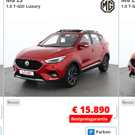
MG ZS
MG Z
1.0 T-GDI Luxury
1.0 T-
Benzin
Benzin
€ 15.890
Bestpreisgarantie
P
Parken