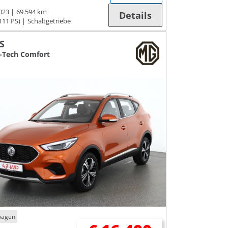
023
69.594 km
Details
111 PS)
Schaltgetriebe
S
i-Tech Comfort
wagen