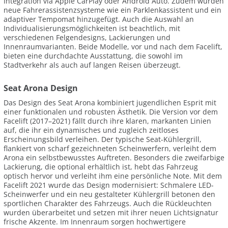
Integration via Apple CarPlay oder Android Auto. Zudem wurden
neue Fahrerassistenzsysteme wie ein Parklenkassistent und ein
adaptiver Tempomat hinzugefügt. Auch die Auswahl an
Individualisierungsmöglichkeiten ist beachtlich, mit
verschiedenen Felgendesigns, Lackierungen und
Innenraumvarianten. Beide Modelle, vor und nach dem Facelift,
bieten eine durchdachte Ausstattung, die sowohl im
Stadtverkehr als auch auf langen Reisen überzeugt.
Seat Arona Design
Das Design des Seat Arona kombiniert jugendlichen Esprit mit
einer funktionalen und robusten Ästhetik. Die Version vor dem
Facelift (2017–2021) fällt durch ihre klaren, markanten Linien
auf, die ihr ein dynamisches und zugleich zeitloses
Erscheinungsbild verleihen. Der typische Seat-Kühlergrill,
flankiert von scharf gezeichneten Scheinwerfern, verleiht dem
Arona ein selbstbewusstes Auftreten. Besonders die zweifarbige
Lackierung, die optional erhältlich ist, hebt das Fahrzeug
optisch hervor und verleiht ihm eine persönliche Note. Mit dem
Facelift 2021 wurde das Design modernisiert: Schmalere LED-
Scheinwerfer und ein neu gestalteter Kühlergrill betonen den
sportlichen Charakter des Fahrzeugs. Auch die Rückleuchten
wurden überarbeitet und setzen mit ihrer neuen Lichtsignatur
frische Akzente. Im Innenraum sorgen hochwertigere