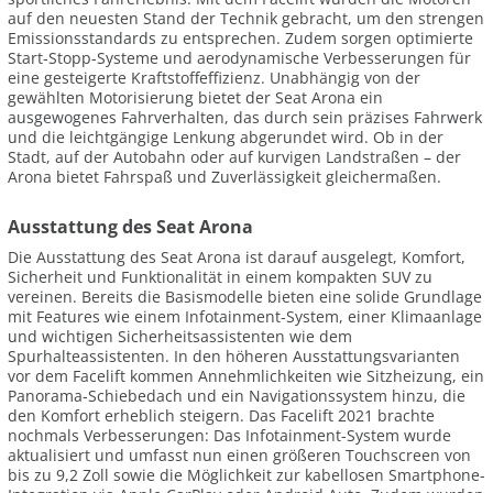
auf den neuesten Stand der Technik gebracht, um den strengen
Emissionsstandards zu entsprechen. Zudem sorgen optimierte
Start-Stopp-Systeme und aerodynamische Verbesserungen für
eine gesteigerte Kraftstoffeffizienz. Unabhängig von der
gewählten Motorisierung bietet der Seat Arona ein
ausgewogenes Fahrverhalten, das durch sein präzises Fahrwerk
und die leichtgängige Lenkung abgerundet wird. Ob in der
Stadt, auf der Autobahn oder auf kurvigen Landstraßen – der
Arona bietet Fahrspaß und Zuverlässigkeit gleichermaßen.
Ausstattung des Seat Arona
Die Ausstattung des Seat Arona ist darauf ausgelegt, Komfort,
Sicherheit und Funktionalität in einem kompakten SUV zu
vereinen. Bereits die Basismodelle bieten eine solide Grundlage
mit Features wie einem Infotainment-System, einer Klimaanlage
und wichtigen Sicherheitsassistenten wie dem
Spurhalteassistenten. In den höheren Ausstattungsvarianten
vor dem Facelift kommen Annehmlichkeiten wie Sitzheizung, ein
Panorama-Schiebedach und ein Navigationssystem hinzu, die
den Komfort erheblich steigern. Das Facelift 2021 brachte
nochmals Verbesserungen: Das Infotainment-System wurde
aktualisiert und umfasst nun einen größeren Touchscreen von
bis zu 9,2 Zoll sowie die Möglichkeit zur kabellosen Smartphone-