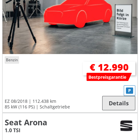
Benzin
€ 12.990
Bestpreisgarantie
P
EZ 08/2018
112.438 km
Details
85 kW (116 PS)
Schaltgetriebe
Seat Arona
1.0 TSI