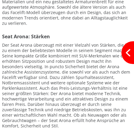
Materialien und ein neu gestaltetes Armaturenbrett für eine
aufgewertete Atmosphäre. Sowohl die ältere Version als auch
das Facelift-Modell überzeugen durch ein Design, das sich an
modernen Trends orientiert, ohne dabei an Alltagstauglichkeit
zu verlieren.
Seat Arona: Stärken
Der Seat Arona überzeugt mit einer Vielzahl von Stärken, die ihn
zu einem der beliebtesten Modelle in seinem Segment machen.
Seine kompakte Größe kombiniert mit SUV-Merkmalen wie einer
erhöhten Sitzposition und robustem Design macht ihn
besonders vielseitig. In puncto Sicherheit bietet der Arona
zahlreiche Assistenzsysteme, die sowohl vor als auch nach dem
Facelift verfügbar sind. Dazu zählen Spurhalteassistent,
Notbremsassistent und weitere optionale Systeme wie der
Parklenkassistent. Auch das Preis-Leistungs-Verhältnis ist eine
seiner größten Stärken: Der Arona bietet moderne Technik,
hochwertige Verarbeitung und ein attraktives Design zu einem
fairen Preis. Darüber hinaus überzeugt er durch seine
zuverlässige Technik und niedrige Betriebskosten, was ihn zu
einer wirtschaftlichen Wahl macht. Ob als Neuwagen oder als
Gebrauchtwagen – der Seat Arona erfüllt hohe Ansprüche an
Komfort, Sicherheit und Stil.