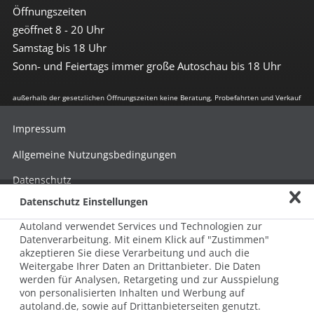
Öffnungszeiten
geöffnet 8 - 20 Uhr
Samstag bis 18 Uhr
Sonn- und Feiertags immer große Autoschau bis 18 Uhr
außerhalb der gesetzlichen Öffnungszeiten keine Beratung, Probefahrten und Verkauf
Impressum
Allgemeine Nutzungsbedingungen
Datenschutz
Datenschutz Einstellungen
Hinweisgebersystem nach HinSchG
Autoland verwendet Services und Technologien zur
Beschwerde nach LkSG
Datenverarbeitung. Mit einem Klick auf "Zustimmen"
akzeptieren Sie diese Verarbeitung und auch die
Grundsatzerklärung zum LkSG
Weitergabe Ihrer Daten an Drittanbieter. Die Daten
© 2026 AUTOLAND 24 SE & Co. Betriebs KG
werden für Analysen, Retargeting und zur Ausspielung
Werner-von-Siemens-Str. 2, 06796 Brehna, Deutschland
von personalisierten Inhalten und Werbung auf
autoland.de, sowie auf Drittanbieterseiten genutzt.