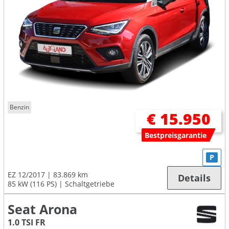
Benzin
€ 15.950
Bestpreisgarantie
P
EZ 12/2017
83.869 km
Details
85 kW (116 PS)
Schaltgetriebe
Seat Arona
1.0 TSI FR