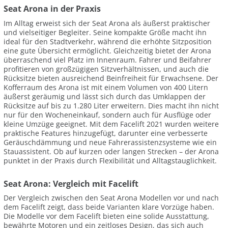
Seat Arona in der Praxis
Im Alltag erweist sich der Seat Arona als äußerst praktischer
und vielseitiger Begleiter. Seine kompakte Größe macht ihn
ideal für den Stadtverkehr, während die erhöhte Sitzposition
eine gute Übersicht ermöglicht. Gleichzeitig bietet der Arona
überraschend viel Platz im Innenraum. Fahrer und Beifahrer
profitieren von großzügigen Sitzverhältnissen, und auch die
Rücksitze bieten ausreichend Beinfreiheit für Erwachsene. Der
Kofferraum des Arona ist mit einem Volumen von 400 Litern
äußerst geräumig und lässt sich durch das Umklappen der
Rücksitze auf bis zu 1.280 Liter erweitern. Dies macht ihn nicht
nur für den Wocheneinkauf, sondern auch für Ausflüge oder
kleine Umzüge geeignet. Mit dem Facelift 2021 wurden weitere
praktische Features hinzugefügt, darunter eine verbesserte
Geräuschdämmung und neue Fahrerassistenzsysteme wie ein
Stauassistent. Ob auf kurzen oder langen Strecken – der Arona
punktet in der Praxis durch Flexibilität und Alltagstauglichkeit.
Seat Arona: Vergleich mit Facelift
Der Vergleich zwischen den Seat Arona Modellen vor und nach
dem Facelift zeigt, dass beide Varianten klare Vorzüge haben.
Die Modelle vor dem Facelift bieten eine solide Ausstattung,
bewährte Motoren und ein zeitloses Design, das sich auch