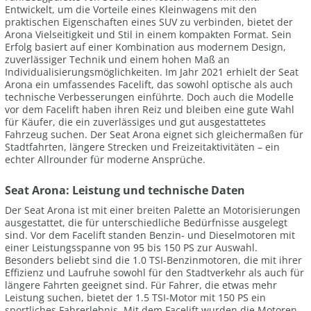
Entwickelt, um die Vorteile eines Kleinwagens mit den
praktischen Eigenschaften eines SUV zu verbinden, bietet der
Arona Vielseitigkeit und Stil in einem kompakten Format. Sein
Erfolg basiert auf einer Kombination aus modernem Design,
zuverlässiger Technik und einem hohen Maß an
Individualisierungsmöglichkeiten. Im Jahr 2021 erhielt der Seat
Arona ein umfassendes Facelift, das sowohl optische als auch
technische Verbesserungen einführte. Doch auch die Modelle
vor dem Facelift haben ihren Reiz und bleiben eine gute Wahl
für Käufer, die ein zuverlässiges und gut ausgestattetes
Fahrzeug suchen. Der Seat Arona eignet sich gleichermaßen für
Stadtfahrten, längere Strecken und Freizeitaktivitäten – ein
echter Allrounder für moderne Ansprüche.
Seat Arona: Leistung und technische Daten
Der Seat Arona ist mit einer breiten Palette an Motorisierungen
ausgestattet, die für unterschiedliche Bedürfnisse ausgelegt
sind. Vor dem Facelift standen Benzin- und Dieselmotoren mit
einer Leistungsspanne von 95 bis 150 PS zur Auswahl.
Besonders beliebt sind die 1.0 TSI-Benzinmotoren, die mit ihrer
Effizienz und Laufruhe sowohl für den Stadtverkehr als auch für
längere Fahrten geeignet sind. Für Fahrer, die etwas mehr
Leistung suchen, bietet der 1.5 TSI-Motor mit 150 PS ein
sportliches Fahrerlebnis. Mit dem Facelift wurden die Motoren