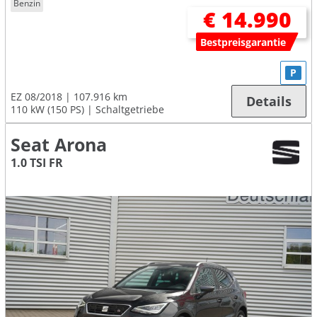
Benzin
€ 14.990
Bestpreisgarantie
P
EZ 08/2018
107.916 km
Details
110 kW (150 PS)
Schaltgetriebe
Seat Arona
1.0 TSI FR