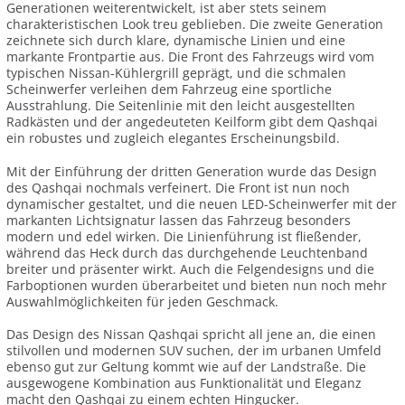
Generationen weiterentwickelt, ist aber stets seinem
charakteristischen Look treu geblieben. Die zweite Generation
zeichnete sich durch klare, dynamische Linien und eine
markante Frontpartie aus. Die Front des Fahrzeugs wird vom
typischen Nissan-Kühlergrill geprägt, und die schmalen
Scheinwerfer verleihen dem Fahrzeug eine sportliche
Ausstrahlung. Die Seitenlinie mit den leicht ausgestellten
Radkästen und der angedeuteten Keilform gibt dem Qashqai
ein robustes und zugleich elegantes Erscheinungsbild.
Mit der Einführung der dritten Generation wurde das Design
des Qashqai nochmals verfeinert. Die Front ist nun noch
dynamischer gestaltet, und die neuen LED-Scheinwerfer mit der
markanten Lichtsignatur lassen das Fahrzeug besonders
modern und edel wirken. Die Linienführung ist fließender,
während das Heck durch das durchgehende Leuchtenband
breiter und präsenter wirkt. Auch die Felgendesigns und die
Farboptionen wurden überarbeitet und bieten nun noch mehr
Auswahlmöglichkeiten für jeden Geschmack.
Das Design des Nissan Qashqai spricht all jene an, die einen
stilvollen und modernen SUV suchen, der im urbanen Umfeld
ebenso gut zur Geltung kommt wie auf der Landstraße. Die
ausgewogene Kombination aus Funktionalität und Eleganz
macht den Qashqai zu einem echten Hingucker.