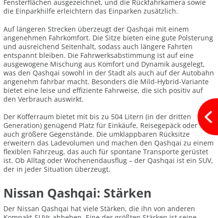
Fensterflächen ausgezeichnet, und die Rückfahrkamera sowie
die Einparkhilfe erleichtern das Einparken zusätzlich.
Auf längeren Strecken überzeugt der Qashqai mit einem
angenehmen Fahrkomfort. Die Sitze bieten eine gute Polsterung
und ausreichend Seitenhalt, sodass auch längere Fahrten
entspannt bleiben. Die Fahrwerksabstimmung ist auf eine
ausgewogene Mischung aus Komfort und Dynamik ausgelegt,
was den Qashqai sowohl in der Stadt als auch auf der Autobahn
angenehm fahrbar macht. Besonders die Mild-Hybrid-Variante
bietet eine leise und effiziente Fahrweise, die sich positiv auf
den Verbrauch auswirkt.
Der Kofferraum bietet mit bis zu 504 Litern (in der dritten
Generation) genügend Platz für Einkäufe, Reisegepäck oder
auch größere Gegenstände. Die umklappbaren Rücksitze
erweitern das Ladevolumen und machen den Qashqai zu einem
flexiblen Fahrzeug, das auch für spontane Transporte gerüstet
ist. Ob Alltag oder Wochenendausflug – der Qashqai ist ein SUV,
der in jeder Situation überzeugt.
Nissan Qashqai: Stärken
Der Nissan Qashqai hat viele Stärken, die ihn von anderen
Kompakt-SUVs abheben. Eine der größten Stärken ist seine