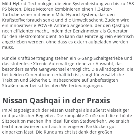
Mild-Hybrid-Technologie, die eine Systemleistung von bis zu 158
PS bieten. Diese Motoren kombinieren einen 1,3-Liter-
Turbobenziner mit einem Mild-Hybrid-System, das den
Kraftstoffverbrauch senkt und die Umwelt schont. Zudem wird
ein innovativer e-POWER-Antrieb angeboten, der den Qashqai
noch effizienter macht, indem der Benzinmotor als Generator
für den Elektromotor dient. So kann das Fahrzeug rein elektrisch
angetrieben werden, ohne dass es extern aufgeladen werden
muss.
Für die Kraftübertragung stehen ein 6-Gang-Schaltgetriebe und
das stufenlose Xtronic-Automatikgetriebe zur Auswahl, das
besonders sanfte Gangwechsel ermöglicht. Die Allradoption, die
bei beiden Generationen erhältlich ist, sorgt für zusätzliche
Traktion und Sicherheit, insbesondere auf unbefestigten
Straßen oder bei schlechten Wetterbedingungen.
Nissan Qashqai in der Praxis
Im Alltag zeigt sich der Nissan Qashqai als äußerst vielseitiger
und praktischer Begleiter. Die kompakte Größe und die erhöhte
Sitzposition machen ihn ideal für den Stadtverkehr, wo er sich
leicht manövrieren und auch in engeren Parklücken gut
einparken lässt. Die Rundumsicht ist dank der großen