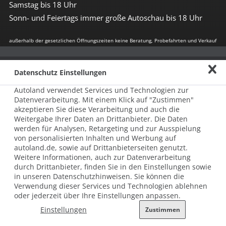
Samstag bis 18 Uhr
Sonn- und Feiertags immer große Autoschau bis 18 Uhr
außerhalb der gesetzlichen Öffnungszeiten keine Beratung, Probefahrten und Verkauf
Impressum
Datenschutz Einstellungen
Allgemeine Nutzungsbedingungen
Autoland verwendet Services und Technologien zur
Datenschutz
Datenverarbeitung. Mit einem Klick auf "Zustimmen"
akzeptieren Sie diese Verarbeitung und auch die
Hinweisgebersystem nach HinSchG
Weitergabe Ihrer Daten an Drittanbieter. Die Daten
werden für Analysen, Retargeting und zur Ausspielung
Beschwerde nach LkSG
von personalisierten Inhalten und Werbung auf
autoland.de, sowie auf Drittanbieterseiten genutzt.
Grundsatzerklärung zum LkSG
Weitere Informationen, auch zur Datenverarbeitung
durch Drittanbieter, finden Sie in den Einstellungen sowie
© 2026 AUTOLAND 24 SE & Co. Betriebs KG
in unseren Datenschutzhinweisen. Sie können die
Werner-von-Siemens-Str. 2, 06796 Brehna, Deutschland
Verwendung dieser Services und Technologien ablehnen
oder jederzeit über Ihre Einstellungen anpassen.
Einstellungen
Zustimmen