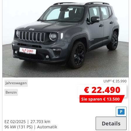
UVP
1
€ 35.990
Jahreswagen
€ 22.490
Benzin
Sie sparen € 13.500
P
EZ 02/2025
27.703 km
Details
96 kW (131 PS)
Automatik