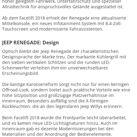
höher gelegtem Fahrwerk, Unterfahrschutz und spezieller
Allradtechnik für anspruchsvolles Gelände ausgestattet ist.
Ab dem Facelift 2018 erhielt der Renegade eine aktualisierte
Mittelkonsole, ein neues Infotainment-System mit 8,4-Zoll-
Touchscreen und modernisierte Fahrassistenten.
JEEP RENEGADE: Design
Optisch bleibt der Jeep Renegade der charakteristischen
Designsprache der Marke treu. Der markante Kühlergrill mit
den sieben vertikalen Schlitzen und die runden LED-
Scheinwerfer verleihen ihm ein unverwechselbares
Erscheinungsbild.
Die kantige Karosserieform sorgt nicht nur für einen kernigen
Offroad-Look, sondern bietet auch praktische Vorteile wie eine
hohe Sitzposition und großzügige Platzverhältnisse im
Innenraum. Besonders auffällig sind die X-förmigen
Rückleuchten, die an den legendären Jeep Willys erinnern.
Beim Facelift 2018 wurde die Frontpartie leicht überarbeitet,
und es kamen neue LED-Lichtsignaturen hinzu. Auch im
Innenraum gab es dezente Modernisierungen bei den
Materialien und der Anordnung der Bedienelemente.