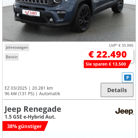
UVP
1
€ 35.990
Jahreswagen
€ 22.490
Benzin
Sie sparen € 13.500
P
EZ 03/2025
20.281 km
Details
96 kW (131 PS)
Automatik
Jeep Renegade
1.5 GSE e-Hybrid Aut.
38% günstiger