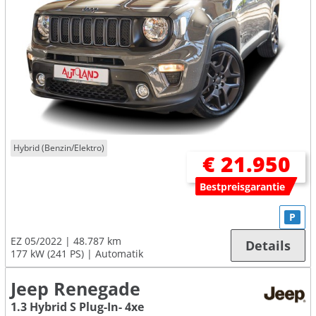
Hybrid (Benzin/Elektro)
€ 21.950
Bestpreisgarantie
P
EZ 05/2022
48.787 km
Details
177 kW (241 PS)
Automatik
Jeep Renegade
1.3 Hybrid S Plug-In- 4xe