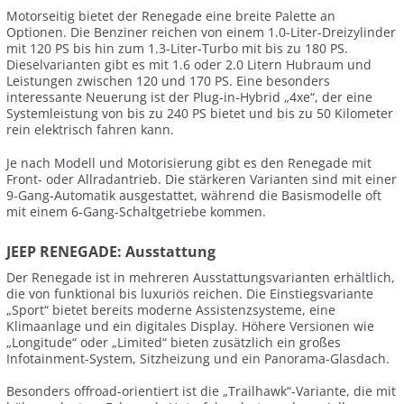
Motorseitig bietet der Renegade eine breite Palette an
Optionen. Die Benziner reichen von einem 1.0-Liter-Dreizylinder
mit 120 PS bis hin zum 1.3-Liter-Turbo mit bis zu 180 PS.
Dieselvarianten gibt es mit 1.6 oder 2.0 Litern Hubraum und
Leistungen zwischen 120 und 170 PS. Eine besonders
interessante Neuerung ist der Plug-in-Hybrid „4xe“, der eine
Systemleistung von bis zu 240 PS bietet und bis zu 50 Kilometer
rein elektrisch fahren kann.
Je nach Modell und Motorisierung gibt es den Renegade mit
Front- oder Allradantrieb. Die stärkeren Varianten sind mit einer
9-Gang-Automatik ausgestattet, während die Basismodelle oft
mit einem 6-Gang-Schaltgetriebe kommen.
JEEP RENEGADE: Ausstattung
Der Renegade ist in mehreren Ausstattungsvarianten erhältlich,
die von funktional bis luxuriös reichen. Die Einstiegsvariante
„Sport“ bietet bereits moderne Assistenzsysteme, eine
Klimaanlage und ein digitales Display. Höhere Versionen wie
„Longitude“ oder „Limited“ bieten zusätzlich ein großes
Infotainment-System, Sitzheizung und ein Panorama-Glasdach.
Besonders offroad-orientiert ist die „Trailhawk“-Variante, die mit