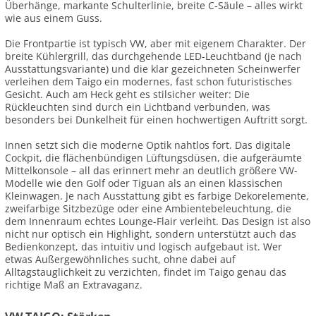
Überhänge, markante Schulterlinie, breite C-Säule – alles wirkt
wie aus einem Guss.
Die Frontpartie ist typisch VW, aber mit eigenem Charakter. Der
breite Kühlergrill, das durchgehende LED-Leuchtband (je nach
Ausstattungsvariante) und die klar gezeichneten Scheinwerfer
verleihen dem Taigo ein modernes, fast schon futuristisches
Gesicht. Auch am Heck geht es stilsicher weiter: Die
Rückleuchten sind durch ein Lichtband verbunden, was
besonders bei Dunkelheit für einen hochwertigen Auftritt sorgt.
Innen setzt sich die moderne Optik nahtlos fort. Das digitale
Cockpit, die flächenbündigen Lüftungsdüsen, die aufgeräumte
Mittelkonsole – all das erinnert mehr an deutlich größere VW-
Modelle wie den Golf oder Tiguan als an einen klassischen
Kleinwagen. Je nach Ausstattung gibt es farbige Dekorelemente,
zweifarbige Sitzbezüge oder eine Ambientebeleuchtung, die
dem Innenraum echtes Lounge-Flair verleiht. Das Design ist also
nicht nur optisch ein Highlight, sondern unterstützt auch das
Bedienkonzept, das intuitiv und logisch aufgebaut ist. Wer
etwas Außergewöhnliches sucht, ohne dabei auf
Alltagstauglichkeit zu verzichten, findet im Taigo genau das
richtige Maß an Extravaganz.