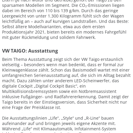
sparsamen Modellen im Segment. Die CO₂-Emissionen liegen
dabei im Bereich von 110 bis 139 g/km. Durch das geringe
Leergewicht von unter 1.300 Kilogramm fühlt sich der Wagen
leichtfüßig an – auch auf kurvigen Landstraßen. Und das Beste:
Selbst ältere Modellvarianten, etwa aus dem ersten
Produktionsjahr 2021, bieten bereits ein modernes Fahrgefühl
mit guter Rückmeldung und solidem Fahrwerk.
VW TAIGO: Ausstattung
Beim Thema Ausstattung zeigt sich der VW Taigo erstaunlich
vielseitig – besonders wenn man bedenkt, dass er formal zur
Kleinwagenklasse zählt. Schon das Basismodell wartet mit einer
umfangreichen Serienausstattung auf, die sich im Alltag bezahlt
macht. Dazu zählen unter anderem LED-Scheinwerfer, das
digitale Cockpit „Digital Cockpit Basic“, ein
Multikollisionsbremssystem sowie ein Notbremsassistent
inklusive Fußgänger- und Radfahrererkennung. Damit zeigt der
Taigo bereits in der Einstiegsversion, dass Sicherheit nicht nur
eine Frage der Preisklasse ist.
Die Ausstattungslinien „Life“, „Style“ und „R-Line“ bauen
aufeinander auf und bringen jeweils eigene Akzente mit.
Während „Life“ mit Klimaautomatik, Infotainment-System