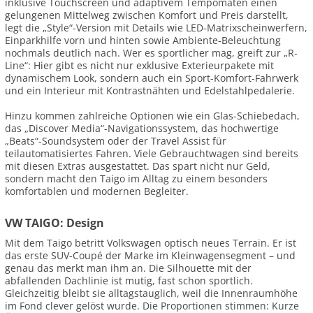
inklusive Touchscreen und adaptivem Tempomaten einen
gelungenen Mittelweg zwischen Komfort und Preis darstellt,
legt die „Style“-Version mit Details wie LED-Matrixscheinwerfern,
Einparkhilfe vorn und hinten sowie Ambiente-Beleuchtung
nochmals deutlich nach. Wer es sportlicher mag, greift zur „R-
Line“: Hier gibt es nicht nur exklusive Exterieurpakete mit
dynamischem Look, sondern auch ein Sport-Komfort-Fahrwerk
und ein Interieur mit Kontrastnähten und Edelstahlpedalerie.
Hinzu kommen zahlreiche Optionen wie ein Glas-Schiebedach,
das „Discover Media“-Navigationssystem, das hochwertige
„Beats“-Soundsystem oder der Travel Assist für
teilautomatisiertes Fahren. Viele Gebrauchtwagen sind bereits
mit diesen Extras ausgestattet. Das spart nicht nur Geld,
sondern macht den Taigo im Alltag zu einem besonders
komfortablen und modernen Begleiter.
VW TAIGO: Design
Mit dem Taigo betritt Volkswagen optisch neues Terrain. Er ist
das erste SUV-Coupé der Marke im Kleinwagensegment – und
genau das merkt man ihm an. Die Silhouette mit der
abfallenden Dachlinie ist mutig, fast schon sportlich.
Gleichzeitig bleibt sie alltagstauglich, weil die Innenraumhöhe
im Fond clever gelöst wurde. Die Proportionen stimmen: Kurze