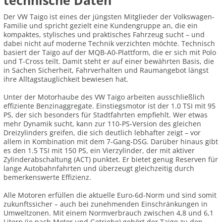
technische Daten
Der VW Taigo ist eines der jüngsten Mitglieder der Volkswagen-
Familie und spricht gezielt eine Kundengruppe an, die ein
kompaktes, stylisches und praktisches Fahrzeug sucht – und
dabei nicht auf moderne Technik verzichten möchte. Technisch
basiert der Taigo auf der MQB-A0-Plattform, die er sich mit Polo
und T-Cross teilt. Damit steht er auf einer bewährten Basis, die
in Sachen Sicherheit, Fahrverhalten und Raumangebot längst
ihre Alltagstauglichkeit bewiesen hat.
Unter der Motorhaube des VW Taigo arbeiten ausschließlich
effiziente Benzinaggregate. Einstiegsmotor ist der 1.0 TSI mit 95
PS, der sich besonders für Stadtfahrten empfiehlt. Wer etwas
mehr Dynamik sucht, kann zur 110-PS-Version des gleichen
Dreizylinders greifen, die sich deutlich lebhafter zeigt – vor
allem in Kombination mit dem 7-Gang-DSG. Darüber hinaus gibt
es den 1.5 TSI mit 150 PS, ein Vierzylinder, der mit aktiver
Zylinderabschaltung (ACT) punktet. Er bietet genug Reserven für
lange Autobahnfahrten und überzeugt gleichzeitig durch
bemerkenswerte Effizienz.
Alle Motoren erfüllen die aktuelle Euro-6d-Norm und sind somit
zukunftssicher – auch bei zunehmenden Einschränkungen in
Umweltzonen. Mit einem Normverbrauch zwischen 4,8 und 6,1
Litern (je nach Motor und Getriebe) gehört der Taigo zu den