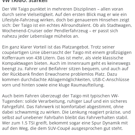
VW TAIGO: Stärken
Der VW Taigo punktet in mehreren Disziplinen – allen voran
durch seine Vielseitigkeit. Auf den ersten Blick mag er wie ein
Lifestyle-Fahrzeug wirken, doch bei genauerem Hinsehen zeigt
sich: Der Taigo ist ein echtes Allroundtalent. Ob als Stadtwagen,
Wochenend-Cruiser oder Pendlerfahrzeug – er passt sich
nahezu jeder Lebenslage mühelos an.
Ein ganz klarer Vorteil ist das Platzangebot. Trotz seiner
coupéartigen Linie überrascht der Taigo mit einem großzügigen
Kofferraum von 438 Litern. Das ist mehr, als viele klassische
Kompaktwagen bieten. Auch im Innenraum geht es keineswegs
beengt zu. Fahrer und Beifahrer sitzen bequem, und auch auf
der Rückbank finden Erwachsene problemlos Platz. Dazu
kommen durchdachte Ablagemöglichkeiten, USB-C-Anschlüsse
vorn und hinten sowie eine kluge Raumaufteilung.
Auch beim Fahren überzeugt der Taigo mit typischen VW-
Tugenden: solide Verarbeitung, ruhiger Lauf und ein sicheres
Fahrgefühl. Das Fahrwerk ist komfortabel abgestimmt, ohne
dabei schwammig zu wirken. Die Lenkung reagiert präzise, und
selbst auf unebener Fahrbahn bleibt das Fahrverhalten stabil.
Wer zum 1.5 TSI greift, bekommt sogar eine Spur Dynamik mit
auf den Weg, die dem SUV-Coupé ausgesprochen gut steht.