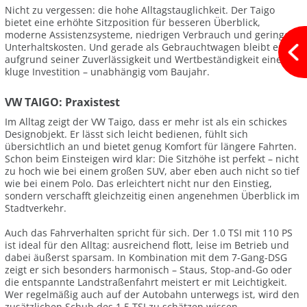
Nicht zu vergessen: die hohe Alltagstauglichkeit. Der Taigo
bietet eine erhöhte Sitzposition für besseren Überblick,
moderne Assistenzsysteme, niedrigen Verbrauch und geringe
Unterhaltskosten. Und gerade als Gebrauchtwagen bleibt er
aufgrund seiner Zuverlässigkeit und Wertbeständigkeit eine
kluge Investition – unabhängig vom Baujahr.
VW TAIGO: Praxistest
Im Alltag zeigt der VW Taigo, dass er mehr ist als ein schickes
Designobjekt. Er lässt sich leicht bedienen, fühlt sich
übersichtlich an und bietet genug Komfort für längere Fahrten.
Schon beim Einsteigen wird klar: Die Sitzhöhe ist perfekt – nicht
zu hoch wie bei einem großen SUV, aber eben auch nicht so tief
wie bei einem Polo. Das erleichtert nicht nur den Einstieg,
sondern verschafft gleichzeitig einen angenehmen Überblick im
Stadtverkehr.
Auch das Fahrverhalten spricht für sich. Der 1.0 TSI mit 110 PS
ist ideal für den Alltag: ausreichend flott, leise im Betrieb und
dabei äußerst sparsam. In Kombination mit dem 7-Gang-DSG
zeigt er sich besonders harmonisch – Staus, Stop-and-Go oder
die entspannte Landstraßenfahrt meistert er mit Leichtigkeit.
Wer regelmäßig auch auf der Autobahn unterwegs ist, wird den
zusätzlichen Schub des 1.5 TSI zu schätzen wissen.