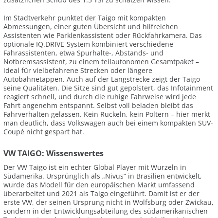
Im Stadtverkehr punktet der Taigo mit kompakten
Abmessungen, einer guten Übersicht und hilfreichen
Assistenten wie Parklenkassistent oder Rückfahrkamera. Das
optionale IQ.DRIVE-System kombiniert verschiedene
Fahrassistenten, etwa Spurhalte-, Abstands- und
Notbremsassistent, zu einem teilautonomen Gesamtpaket –
ideal für vielbefahrene Strecken oder längere
Autobahnetappen. Auch auf der Langstrecke zeigt der Taigo
seine Qualitäten. Die Sitze sind gut gepolstert, das Infotainment
reagiert schnell, und durch die ruhige Fahrweise wird jede
Fahrt angenehm entspannt. Selbst voll beladen bleibt das
Fahrverhalten gelassen. Kein Ruckeln, kein Poltern – hier merkt
man deutlich, dass Volkswagen auch bei einem kompakten SUV-
Coupé nicht gespart hat.
VW TAIGO: Wissenswertes
Der VW Taigo ist ein echter Global Player mit Wurzeln in
Südamerika. Ursprünglich als „Nivus“ in Brasilien entwickelt,
wurde das Modell für den europäischen Markt umfassend
überarbeitet und 2021 als Taigo eingeführt. Damit ist er der
erste VW, der seinen Ursprung nicht in Wolfsburg oder Zwickau,
sondern in der Entwicklungsabteilung des südamerikanischen