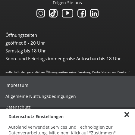
Folgen Sie uns
Öffnungszeiten
geöffnet 8 - 20 Uhr
Samstag bis 18 Uhr
Sonn- und Feiertags immer große Autoschau bis 18 Uhr
außerhalb der gesetzlichen Öffnungszeiten keine Beratung, Probefahrten und Verkauf
Impressum
Allgemeine Nutzungsbedingungen
Datenschutz
Datenschutz Einstellungen
Hinweisgebersystem nach HinSchG
Autoland verwendet Services und Technologien zur
Beschwerde nach LkSG
Datenverarbeitung. Mit einem Klick auf "Zustimmen"