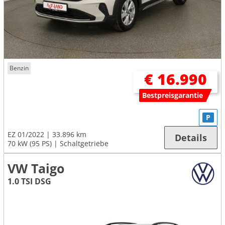
Benzin
€ 16.990
Bestpreisgarantie
P
EZ 01/2022
33.896 km
Details
70 kW (95 PS)
Schaltgetriebe
VW Taigo
1.0 TSI DSG