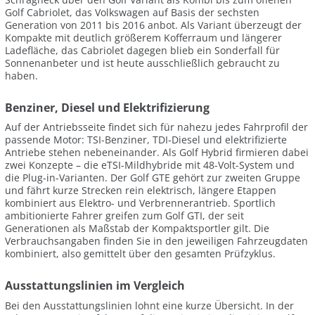
Golf Cabriolet, das Volkswagen auf Basis der sechsten
Generation von 2011 bis 2016 anbot. Als Variant überzeugt der
Kompakte mit deutlich größerem Kofferraum und längerer
Ladefläche, das Cabriolet dagegen blieb ein Sonderfall für
Sonnenanbeter und ist heute ausschließlich gebraucht zu
haben.
Benziner, Diesel und Elektrifizierung
Auf der Antriebsseite findet sich für nahezu jedes Fahrprofil der
passende Motor: TSI-Benziner, TDI-Diesel und elektrifizierte
Antriebe stehen nebeneinander. Als Golf Hybrid firmieren dabei
zwei Konzepte – die eTSI-Mildhybride mit 48-Volt-System und
die Plug-in-Varianten. Der Golf GTE gehört zur zweiten Gruppe
und fährt kurze Strecken rein elektrisch, längere Etappen
kombiniert aus Elektro- und Verbrennerantrieb. Sportlich
ambitionierte Fahrer greifen zum Golf GTI, der seit
Generationen als Maßstab der Kompaktsportler gilt. Die
Verbrauchsangaben finden Sie in den jeweiligen Fahrzeugdaten
kombiniert, also gemittelt über den gesamten Prüfzyklus.
Ausstattungslinien im Vergleich
Bei den Ausstattungslinien lohnt eine kurze Übersicht. In der