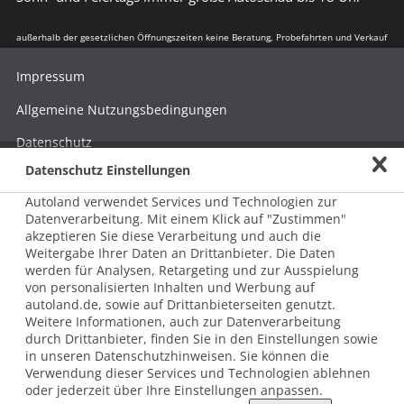
außerhalb der gesetzlichen Öffnungszeiten keine Beratung, Probefahrten und Verkauf
Impressum
Allgemeine Nutzungsbedingungen
Datenschutz
Datenschutz Einstellungen
Hinweisgebersystem nach HinSchG
Autoland verwendet Services und Technologien zur
Beschwerde nach LkSG
Datenverarbeitung. Mit einem Klick auf "Zustimmen"
akzeptieren Sie diese Verarbeitung und auch die
Grundsatzerklärung zum LkSG
Weitergabe Ihrer Daten an Drittanbieter. Die Daten
© 2026 AUTOLAND 24 SE & Co. Betriebs KG
werden für Analysen, Retargeting und zur Ausspielung
Werner-von-Siemens-Str. 2, 06796 Brehna, Deutschland
von personalisierten Inhalten und Werbung auf
autoland.de, sowie auf Drittanbieterseiten genutzt.
Weitere Informationen, auch zur Datenverarbeitung
durch Drittanbieter, finden Sie in den Einstellungen sowie
in unseren Datenschutzhinweisen. Sie können die
Verwendung dieser Services und Technologien ablehnen
oder jederzeit über Ihre Einstellungen anpassen.