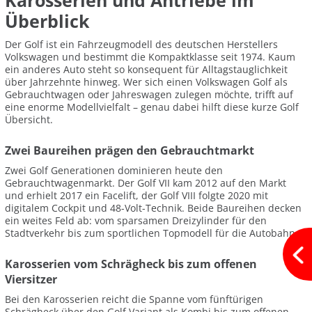
Karosserien und Antriebe im
Überblick
Der Golf ist ein Fahrzeugmodell des deutschen Herstellers
Volkswagen und bestimmt die Kompaktklasse seit 1974. Kaum
ein anderes Auto steht so konsequent für Alltagstauglichkeit
über Jahrzehnte hinweg. Wer sich einen Volkswagen Golf als
Gebrauchtwagen oder Jahreswagen zulegen möchte, trifft auf
eine enorme Modellvielfalt – genau dabei hilft diese kurze Golf
Übersicht.
Zwei Baureihen prägen den Gebrauchtmarkt
Zwei Golf Generationen dominieren heute den
Gebrauchtwagenmarkt. Der Golf VII kam 2012 auf den Markt
und erhielt 2017 ein Facelift, der Golf VIII folgte 2020 mit
digitalem Cockpit und 48-Volt-Technik. Beide Baureihen decken
ein weites Feld ab: vom sparsamen Dreizylinder für den
Stadtverkehr bis zum sportlichen Topmodell für die Autobahn.
Karosserien vom Schrägheck bis zum offenen
Viersitzer
Bei den Karosserien reicht die Spanne vom fünftürigen
Schrägheck über den Golf Variant als Kombi bis zum offenen