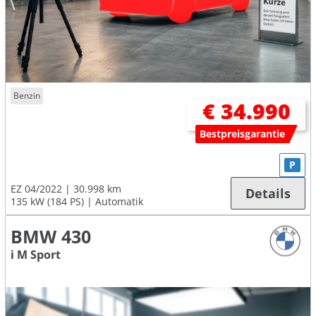
Benzin
€ 34.990
Bestpreisgarantie
P
EZ 04/2022
30.998 km
Details
135 kW (184 PS)
Automatik
BMW 430
i M Sport