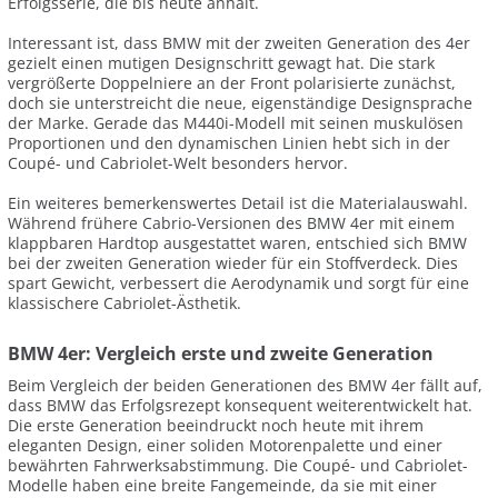
Erfolgsserie, die bis heute anhält.
Interessant ist, dass BMW mit der zweiten Generation des 4er
gezielt einen mutigen Designschritt gewagt hat. Die stark
vergrößerte Doppelniere an der Front polarisierte zunächst,
doch sie unterstreicht die neue, eigenständige Designsprache
der Marke. Gerade das M440i-Modell mit seinen muskulösen
Proportionen und den dynamischen Linien hebt sich in der
Coupé- und Cabriolet-Welt besonders hervor.
Ein weiteres bemerkenswertes Detail ist die Materialauswahl.
Während frühere Cabrio-Versionen des BMW 4er mit einem
klappbaren Hardtop ausgestattet waren, entschied sich BMW
bei der zweiten Generation wieder für ein Stoffverdeck. Dies
spart Gewicht, verbessert die Aerodynamik und sorgt für eine
klassischere Cabriolet-Ästhetik.
BMW 4er: Vergleich erste und zweite Generation
Beim Vergleich der beiden Generationen des BMW 4er fällt auf,
dass BMW das Erfolgsrezept konsequent weiterentwickelt hat.
Die erste Generation beeindruckt noch heute mit ihrem
eleganten Design, einer soliden Motorenpalette und einer
bewährten Fahrwerksabstimmung. Die Coupé- und Cabriolet-
Modelle haben eine breite Fangemeinde, da sie mit einer