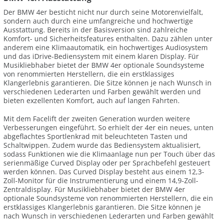
Der BMW 4er besticht nicht nur durch seine Motorenvielfalt,
sondern auch durch eine umfangreiche und hochwertige
Ausstattung. Bereits in der Basisversion sind zahlreiche
Komfort- und Sicherheitsfeatures enthalten. Dazu zählen unter
anderem eine Klimaautomatik, ein hochwertiges Audiosystem
und das iDrive-Bediensystem mit einem klaren Display. Für
Musikliebhaber bietet der BMW 4er optionale Soundsysteme
von renommierten Herstellern, die ein erstklassiges
Klangerlebnis garantieren. Die Sitze können je nach Wunsch in
verschiedenen Lederarten und Farben gewählt werden und
bieten exzellenten Komfort, auch auf langen Fahrten.
Mit dem Facelift der zweiten Generation wurden weitere
Verbesserungen eingeführt. So erhielt der 4er ein neues, unten
abgeflachtes Sportlenkrad mit beleuchteten Tasten und
Schaltwippen. Zudem wurde das Bediensystem aktualisiert,
sodass Funktionen wie die Klimaanlage nun per Touch über das
serienmäßige Curved Display oder per Sprachbefehl gesteuert
werden können. Das Curved Display besteht aus einem 12,3-
Zoll-Monitor für die Instrumentierung und einem 14,9-Zoll-
Zentraldisplay. Für Musikliebhaber bietet der BMW 4er
optionale Soundsysteme von renommierten Herstellern, die ein
erstklassiges Klangerlebnis garantieren. Die Sitze können je
nach Wunsch in verschiedenen Lederarten und Farben gewählt