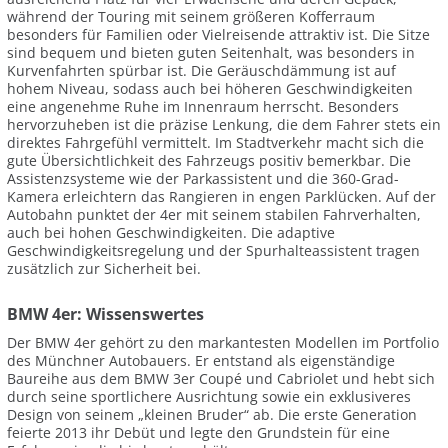
während der Touring mit seinem größeren Kofferraum
besonders für Familien oder Vielreisende attraktiv ist. Die Sitze
sind bequem und bieten guten Seitenhalt, was besonders in
Kurvenfahrten spürbar ist. Die Geräuschdämmung ist auf
hohem Niveau, sodass auch bei höheren Geschwindigkeiten
eine angenehme Ruhe im Innenraum herrscht. Besonders
hervorzuheben ist die präzise Lenkung, die dem Fahrer stets ein
direktes Fahrgefühl vermittelt. Im Stadtverkehr macht sich die
gute Übersichtlichkeit des Fahrzeugs positiv bemerkbar. Die
Assistenzsysteme wie der Parkassistent und die 360-Grad-
Kamera erleichtern das Rangieren in engen Parklücken. Auf der
Autobahn punktet der 4er mit seinem stabilen Fahrverhalten,
auch bei hohen Geschwindigkeiten. Die adaptive
Geschwindigkeitsregelung und der Spurhalteassistent tragen
zusätzlich zur Sicherheit bei.
BMW 4er: Wissenswertes
Der BMW 4er gehört zu den markantesten Modellen im Portfolio
des Münchner Autobauers. Er entstand als eigenständige
Baureihe aus dem BMW 3er Coupé und Cabriolet und hebt sich
durch seine sportlichere Ausrichtung sowie ein exklusiveres
Design von seinem „kleinen Bruder“ ab. Die erste Generation
feierte 2013 ihr Debüt und legte den Grundstein für eine