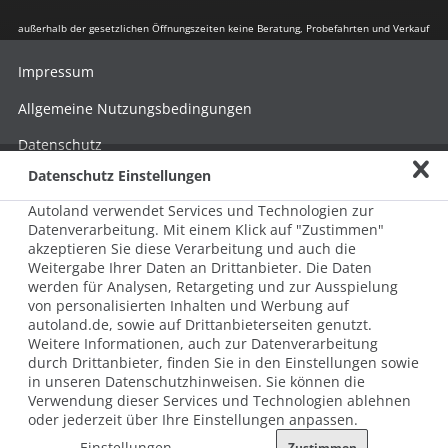
außerhalb der gesetzlichen Öffnungszeiten keine Beratung, Probefahrten und Verkauf
Impressum
Allgemeine Nutzungsbedingungen
Datenschutz
Datenschutz Einstellungen
Hinweisgebersystem nach HinSchG
Autoland verwendet Services und Technologien zur
Beschwerde nach LkSG
Datenverarbeitung. Mit einem Klick auf "Zustimmen"
akzeptieren Sie diese Verarbeitung und auch die
Grundsatzerklärung zum LkSG
Weitergabe Ihrer Daten an Drittanbieter. Die Daten
© 2026 AUTOLAND 24 SE & Co. Betriebs KG
werden für Analysen, Retargeting und zur Ausspielung
Werner-von-Siemens-Str. 2, 06796 Brehna, Deutschland
von personalisierten Inhalten und Werbung auf
autoland.de, sowie auf Drittanbieterseiten genutzt.
Weitere Informationen, auch zur Datenverarbeitung
durch Drittanbieter, finden Sie in den Einstellungen sowie
in unseren Datenschutzhinweisen. Sie können die
Verwendung dieser Services und Technologien ablehnen
oder jederzeit über Ihre Einstellungen anpassen.
Einstellungen
Zustimmen