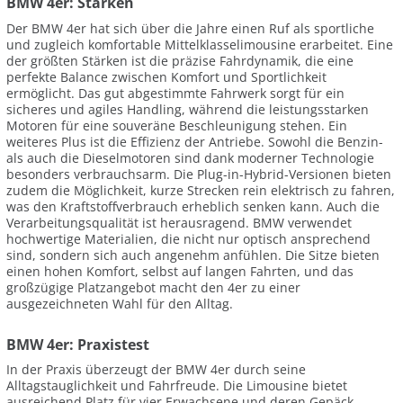
BMW 4er: Stärken
Der BMW 4er hat sich über die Jahre einen Ruf als sportliche
und zugleich komfortable Mittelklasselimousine erarbeitet. Eine
der größten Stärken ist die präzise Fahrdynamik, die eine
perfekte Balance zwischen Komfort und Sportlichkeit
ermöglicht. Das gut abgestimmte Fahrwerk sorgt für ein
sicheres und agiles Handling, während die leistungsstarken
Motoren für eine souveräne Beschleunigung stehen. Ein
weiteres Plus ist die Effizienz der Antriebe. Sowohl die Benzin-
als auch die Dieselmotoren sind dank moderner Technologie
besonders verbrauchsarm. Die Plug-in-Hybrid-Versionen bieten
zudem die Möglichkeit, kurze Strecken rein elektrisch zu fahren,
was den Kraftstoffverbrauch erheblich senken kann. Auch die
Verarbeitungsqualität ist herausragend. BMW verwendet
hochwertige Materialien, die nicht nur optisch ansprechend
sind, sondern sich auch angenehm anfühlen. Die Sitze bieten
einen hohen Komfort, selbst auf langen Fahrten, und das
großzügige Platzangebot macht den 4er zu einer
ausgezeichneten Wahl für den Alltag.
BMW 4er: Praxistest
In der Praxis überzeugt der BMW 4er durch seine
Alltagstauglichkeit und Fahrfreude. Die Limousine bietet
ausreichend Platz für vier Erwachsene und deren Gepäck,