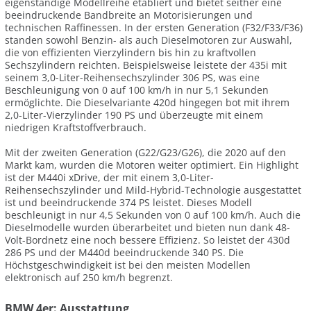
eigenständige Modellreihe etabliert und bietet seither eine
beeindruckende Bandbreite an Motorisierungen und
technischen Raffinessen. In der ersten Generation (F32/F33/F36)
standen sowohl Benzin- als auch Dieselmotoren zur Auswahl,
die von effizienten Vierzylindern bis hin zu kraftvollen
Sechszylindern reichten. Beispielsweise leistete der 435i mit
seinem 3,0-Liter-Reihensechszylinder 306 PS, was eine
Beschleunigung von 0 auf 100 km/h in nur 5,1 Sekunden
ermöglichte. Die Dieselvariante 420d hingegen bot mit ihrem
2,0-Liter-Vierzylinder 190 PS und überzeugte mit einem
niedrigen Kraftstoffverbrauch.
Mit der zweiten Generation (G22/G23/G26), die 2020 auf den
Markt kam, wurden die Motoren weiter optimiert. Ein Highlight
ist der M440i xDrive, der mit einem 3,0-Liter-
Reihensechszylinder und Mild-Hybrid-Technologie ausgestattet
ist und beeindruckende 374 PS leistet. Dieses Modell
beschleunigt in nur 4,5 Sekunden von 0 auf 100 km/h. Auch die
Dieselmodelle wurden überarbeitet und bieten nun dank 48-
Volt-Bordnetz eine noch bessere Effizienz. So leistet der 430d
286 PS und der M440d beeindruckende 340 PS. Die
Höchstgeschwindigkeit ist bei den meisten Modellen
elektronisch auf 250 km/h begrenzt.
BMW 4er: Ausstattung