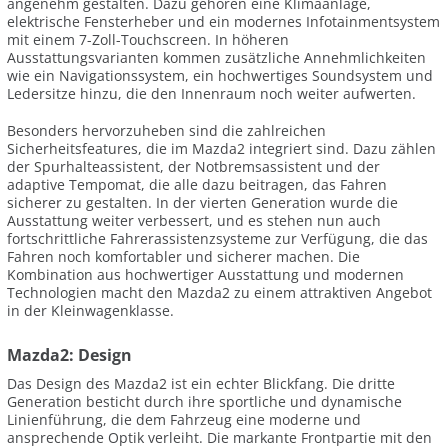
angenehm gestalten. Dazu gehören eine Klimaanlage,
elektrische Fensterheber und ein modernes Infotainmentsystem
mit einem 7-Zoll-Touchscreen. In höheren
Ausstattungsvarianten kommen zusätzliche Annehmlichkeiten
wie ein Navigationssystem, ein hochwertiges Soundsystem und
Ledersitze hinzu, die den Innenraum noch weiter aufwerten.
Besonders hervorzuheben sind die zahlreichen
Sicherheitsfeatures, die im Mazda2 integriert sind. Dazu zählen
der Spurhalteassistent, der Notbremsassistent und der
adaptive Tempomat, die alle dazu beitragen, das Fahren
sicherer zu gestalten. In der vierten Generation wurde die
Ausstattung weiter verbessert, und es stehen nun auch
fortschrittliche Fahrerassistenzsysteme zur Verfügung, die das
Fahren noch komfortabler und sicherer machen. Die
Kombination aus hochwertiger Ausstattung und modernen
Technologien macht den Mazda2 zu einem attraktiven Angebot
in der Kleinwagenklasse.
Mazda2: Design
Das Design des Mazda2 ist ein echter Blickfang. Die dritte
Generation besticht durch ihre sportliche und dynamische
Linienführung, die dem Fahrzeug eine moderne und
ansprechende Optik verleiht. Die markante Frontpartie mit den