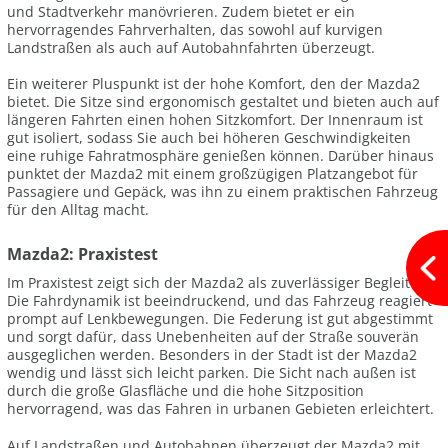
und Stadtverkehr manövrieren. Zudem bietet er ein
hervorragendes Fahrverhalten, das sowohl auf kurvigen
Landstraßen als auch auf Autobahnfahrten überzeugt.
Ein weiterer Pluspunkt ist der hohe Komfort, den der Mazda2
bietet. Die Sitze sind ergonomisch gestaltet und bieten auch auf
längeren Fahrten einen hohen Sitzkomfort. Der Innenraum ist
gut isoliert, sodass Sie auch bei höheren Geschwindigkeiten
eine ruhige Fahratmosphäre genießen können. Darüber hinaus
punktet der Mazda2 mit einem großzügigen Platzangebot für
Passagiere und Gepäck, was ihn zu einem praktischen Fahrzeug
für den Alltag macht.
Mazda2: Praxistest
Im Praxistest zeigt sich der Mazda2 als zuverlässiger Begleiter.
Die Fahrdynamik ist beeindruckend, und das Fahrzeug reagiert
prompt auf Lenkbewegungen. Die Federung ist gut abgestimmt
und sorgt dafür, dass Unebenheiten auf der Straße souverän
ausgeglichen werden. Besonders in der Stadt ist der Mazda2
wendig und lässt sich leicht parken. Die Sicht nach außen ist
durch die große Glasfläche und die hohe Sitzposition
hervorragend, was das Fahren in urbanen Gebieten erleichtert.
Auf Landstraßen und Autobahnen überzeugt der Mazda2 mit