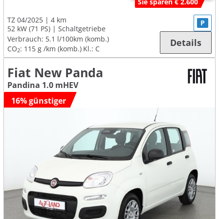
Sie sparen € 2.600
TZ 04/2025
4 km
P
52 kW (71 PS)
Schaltgetriebe
Verbrauch:
5.1 l/100km (komb.)
Details
CO
:
115 g /km (komb.)
Kl.: C
2
Fiat New Panda
Pandina 1.0 mHEV
16% günstiger