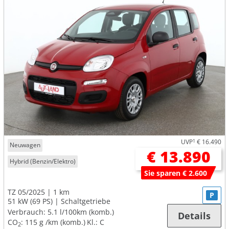
UVP
1
€ 16.490
Neuwagen
€ 13.890
Hybrid (Benzin/Elektro)
Sie sparen € 2.600
TZ 05/2025
1 km
P
51 kW (69 PS)
Schaltgetriebe
Verbrauch:
5.1 l/100km (komb.)
Details
CO
:
115 g /km (komb.)
Kl.: C
2