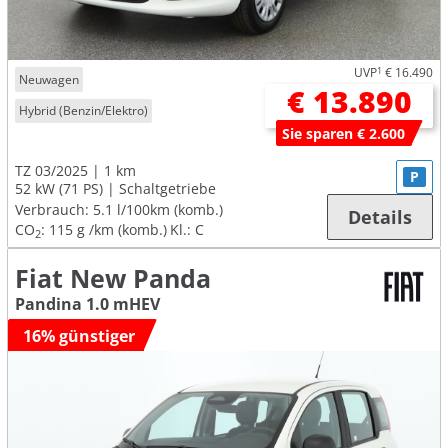
UVP
1
€ 16.490
Neuwagen
€ 13.890
Hybrid (Benzin/Elektro)
Sie sparen € 2.600
TZ 03/2025
1 km
P
52 kW (71 PS)
Schaltgetriebe
Verbrauch:
5.1 l/100km (komb.)
Details
CO
:
115 g /km (komb.)
Kl.: C
2
Fiat New Panda
Pandina 1.0 mHEV
16% günstiger