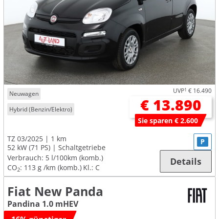
UVP
1
€ 16.490
Neuwagen
€ 13.890
Hybrid (Benzin/Elektro)
Sie sparen € 2.600
TZ 03/2025
1 km
P
52 kW (71 PS)
Schaltgetriebe
Verbrauch:
5 l/100km (komb.)
Details
CO
:
113 g /km (komb.)
Kl.: C
2
Fiat New Panda
Pandina 1.0 mHEV