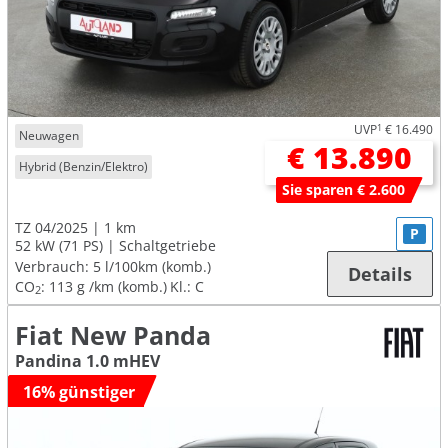
UVP
1
€ 16.490
Neuwagen
€ 13.890
Hybrid (Benzin/Elektro)
Sie sparen € 2.600
TZ 04/2025
1 km
P
52 kW (71 PS)
Schaltgetriebe
Verbrauch:
5 l/100km (komb.)
Details
CO
:
113 g /km (komb.)
Kl.: C
2
Fiat New Panda
Pandina 1.0 mHEV
16% günstiger