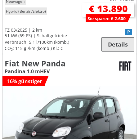
Neuwagen
€ 13.890
Hybrid (Benzin/Elektro)
Sie sparen € 2.600
TZ 03/2025
2 km
P
51 kW (69 PS)
Schaltgetriebe
Verbrauch:
5.1 l/100km (komb.)
Details
CO
:
115 g /km (komb.)
Kl.: C
2
Fiat New Panda
Pandina 1.0 mHEV
16% günstiger