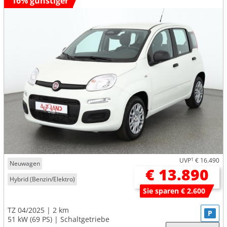
16% günstiger
UVP
1
€ 16.490
Neuwagen
€ 13.890
Hybrid (Benzin/Elektro)
Sie sparen € 2.600
TZ 04/2025
2 km
P
51 kW (69 PS)
Schaltgetriebe