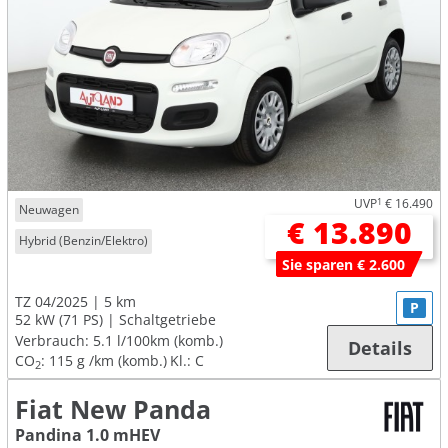
UVP
1
€ 16.490
Neuwagen
€ 13.890
Hybrid (Benzin/Elektro)
Sie sparen € 2.600
TZ 04/2025
5 km
P
52 kW (71 PS)
Schaltgetriebe
Verbrauch:
5.1 l/100km (komb.)
Details
CO
:
115 g /km (komb.)
Kl.: C
2
Fiat New Panda
Pandina 1.0 mHEV