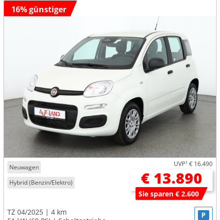
16% günstiger
UVP
1
€ 16.490
Neuwagen
€ 13.890
Hybrid (Benzin/Elektro)
Sie sparen € 2.600
TZ 04/2025
4 km
P