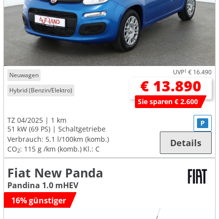
UVP
1
€ 16.490
Neuwagen
€ 13.890
Hybrid (Benzin/Elektro)
Sie sparen € 2.600
TZ 04/2025
1 km
P
51 kW (69 PS)
Schaltgetriebe
Verbrauch:
5.1 l/100km (komb.)
Details
CO
:
115 g /km (komb.)
Kl.: C
2
Fiat New Panda
Pandina 1.0 mHEV
16% günstiger