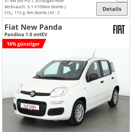
51 kW (69 PS)
Schaltgetriebe
Verbrauch:
5.1 l/100km (komb.)
Details
CO
:
115 g /km (komb.)
Kl.: C
2
Fiat New Panda
Pandina 1.0 mHEV
16% günstiger