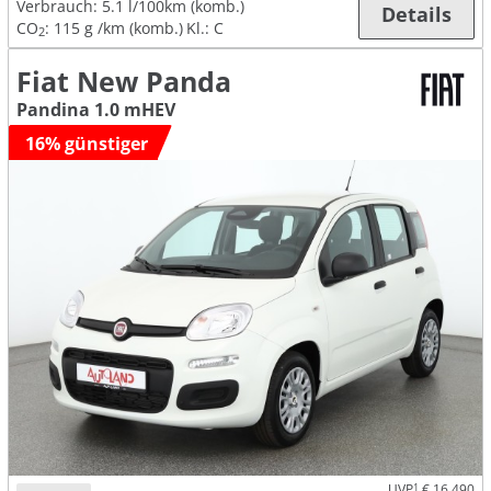
Verbrauch:
5.1 l/100km (komb.)
Details
CO
:
115 g /km (komb.)
Kl.: C
2
Fiat New Panda
Pandina 1.0 mHEV
16% günstiger
UVP
1
€ 16.490