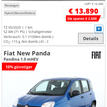
UVP
1
€ 16.490
Neuwagen
€ 13.890
Hybrid (Benzin/Elektro)
Sie sparen € 2.600
TZ 05/2025
1 km
P
52 kW (71 PS)
Schaltgetriebe
Verbrauch:
5.1 l/100km (komb.)
Details
CO
:
115 g /km (komb.)
Kl.: C
2
Fiat New Panda
Pandina 1.0 mHEV
16% günstiger