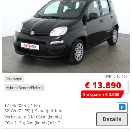
UVP
1
€ 16.490
Neuwagen
€ 13.890
Hybrid (Benzin/Elektro)
Sie sparen € 2.600
TZ 04/2025
1 km
P
52 kW (71 PS)
Schaltgetriebe
Verbrauch:
5 l/100km (komb.)
Details
CO
:
113 g /km (komb.)
Kl.: C
2