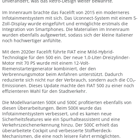
unverändert, was das Retro-Design weiter bewahrte.
Im Innenraum brachte das Facelift von 2015 ein moderneres
Infotainmentsystem mit sich. Das Uconnect-System mit einem 5-
Zoll-Display wurde eingeführt und ermöglichte erstmals die
Integration von Smartphones. Die Materialien im Innenraum
wurden ebenfalls aufgewertet, sodass sich der kleine Italiener
noch hochwertiger anfühlte.
Mit dem 2020er Facelift führte FIAT eine Mild-Hybrid-
Technologie für den 500 ein. Der neue 1,0-Liter-Dreizylinder-
Motor mit 70 PS wurde mit einem 12-Volt-
Riemenstartergenerator kombiniert, der den
Verbrennungsmotor beim Anfahren unterstützt. Dadurch
reduzierte sich nicht nur der Verbrauch, sondern auch die CO₂-
Emissionen. Dieses Update machte den FIAT 500 zu einer noch
effizienteren Wahl für den Stadtverkehr.
Die Modellvarianten 500X und 500C profitierten ebenfalls von
diesen Überarbeitungen. Beim 500X wurde das
Infotainmentsystem verbessert, und es kamen neue
Sicherheitsfeatures wie ein Spurhalteassistent und eine
Verkehrszeichenerkennung hinzu. Der 500C erhielt das
überarbeitete Cockpit und verbesserte Stoffverdeck-
Mechanismen, die eine noch leisere Fahrt ermöglichten.