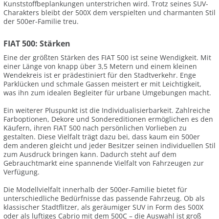
Kunststoffbeplankungen unterstrichen wird. Trotz seines SUV-
Charakters bleibt der 500X dem verspielten und charmanten Stil
der 500er-Familie treu.
FIAT 500: Stärken
Eine der größten Stärken des FIAT 500 ist seine Wendigkeit. Mit
einer Länge von knapp über 3,5 Metern und einem kleinen
Wendekreis ist er prädestiniert für den Stadtverkehr. Enge
Parklücken und schmale Gassen meistert er mit Leichtigkeit,
was ihn zum idealen Begleiter für urbane Umgebungen macht.
Ein weiterer Pluspunkt ist die Individualisierbarkeit. Zahlreiche
Farboptionen, Dekore und Sondereditionen ermöglichen es den
Käufern, ihren FIAT 500 nach persönlichen Vorlieben zu
gestalten. Diese Vielfalt trägt dazu bei, dass kaum ein 500er
dem anderen gleicht und jeder Besitzer seinen individuellen Stil
zum Ausdruck bringen kann. Dadurch steht auf dem
Gebrauchtmarkt eine spannende Vielfalt von Fahrzeugen zur
Verfügung.
Die Modellvielfalt innerhalb der 500er-Familie bietet für
unterschiedliche Bedürfnisse das passende Fahrzeug. Ob als
klassischer Stadtflitzer, als geräumiger SUV in Form des 500X
oder als luftiges Cabrio mit dem 500C – die Auswahl ist groß