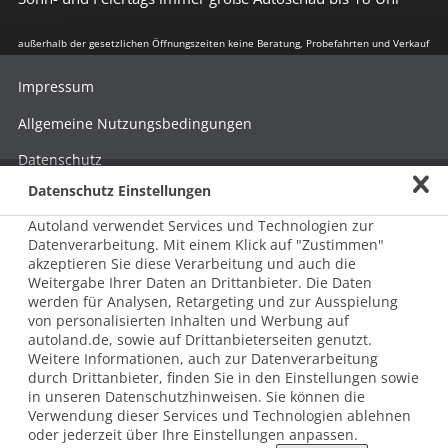
außerhalb der gesetzlichen Öffnungszeiten keine Beratung, Probefahrten und Verkauf
Impressum
Allgemeine Nutzungsbedingungen
Datenschutz
Datenschutz Einstellungen
Hinweisgebersystem nach HinSchG
Autoland verwendet Services und Technologien zur
Beschwerde nach LkSG
Datenverarbeitung. Mit einem Klick auf "Zustimmen"
akzeptieren Sie diese Verarbeitung und auch die
Grundsatzerklärung zum LkSG
Weitergabe Ihrer Daten an Drittanbieter. Die Daten
© 2026 AUTOLAND 24 SE & Co. Betriebs KG
werden für Analysen, Retargeting und zur Ausspielung
Werner-von-Siemens-Str. 2, 06796 Brehna, Deutschland
von personalisierten Inhalten und Werbung auf
autoland.de, sowie auf Drittanbieterseiten genutzt.
Weitere Informationen, auch zur Datenverarbeitung
durch Drittanbieter, finden Sie in den Einstellungen sowie
in unseren Datenschutzhinweisen. Sie können die
Verwendung dieser Services und Technologien ablehnen
oder jederzeit über Ihre Einstellungen anpassen.