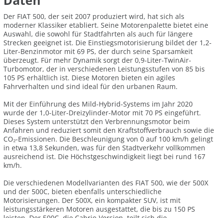
Daten
Der FIAT 500, der seit 2007 produziert wird, hat sich als
moderner Klassiker etabliert. Seine Motorenpalette bietet eine
Auswahl, die sowohl für Stadtfahrten als auch für längere
Strecken geeignet ist. Die Einstiegsmotorisierung bildet der 1,2-
Liter-Benzinmotor mit 69 PS, der durch seine Sparsamkeit
überzeugt. Für mehr Dynamik sorgt der 0,9-Liter-TwinAir-
Turbomotor, der in verschiedenen Leistungsstufen von 85 bis
105 PS erhältlich ist. Diese Motoren bieten ein agiles
Fahrverhalten und sind ideal für den urbanen Raum.
Mit der Einführung des Mild-Hybrid-Systems im Jahr 2020
wurde der 1,0-Liter-Dreizylinder-Motor mit 70 PS eingeführt.
Dieses System unterstützt den Verbrennungsmotor beim
Anfahren und reduziert somit den Kraftstoffverbrauch sowie die
CO₂-Emissionen. Die Beschleunigung von 0 auf 100 km/h gelingt
in etwa 13,8 Sekunden, was für den Stadtverkehr vollkommen
ausreichend ist. Die Höchstgeschwindigkeit liegt bei rund 167
km/h.
Die verschiedenen Modellvarianten des FIAT 500, wie der 500X
und der 500C, bieten ebenfalls unterschiedliche
Motorisierungen. Der 500X, ein kompakter SUV, ist mit
leistungsstärkeren Motoren ausgestattet, die bis zu 150 PS
leisten. Der 500C, die Cabrio-Version, teilt sich die