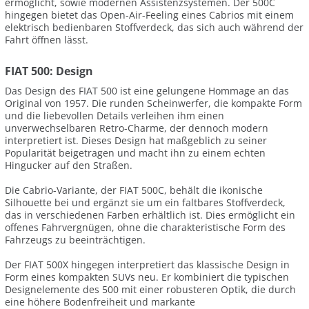
ermöglicht, sowie modernen Assistenzsystemen. Der 500C
hingegen bietet das Open-Air-Feeling eines Cabrios mit einem
elektrisch bedienbaren Stoffverdeck, das sich auch während der
Fahrt öffnen lässt.
FIAT 500: Design
Das Design des FIAT 500 ist eine gelungene Hommage an das
Original von 1957. Die runden Scheinwerfer, die kompakte Form
und die liebevollen Details verleihen ihm einen
unverwechselbaren Retro-Charme, der dennoch modern
interpretiert ist. Dieses Design hat maßgeblich zu seiner
Popularität beigetragen und macht ihn zu einem echten
Hingucker auf den Straßen.
Die Cabrio-Variante, der FIAT 500C, behält die ikonische
Silhouette bei und ergänzt sie um ein faltbares Stoffverdeck,
das in verschiedenen Farben erhältlich ist. Dies ermöglicht ein
offenes Fahrvergnügen, ohne die charakteristische Form des
Fahrzeugs zu beeinträchtigen.
Der FIAT 500X hingegen interpretiert das klassische Design in
Form eines kompakten SUVs neu. Er kombiniert die typischen
Designelemente des 500 mit einer robusteren Optik, die durch
eine höhere Bodenfreiheit und markante