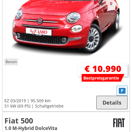
Benzin
€ 10.990
Bestpreisgarantie
P
EZ 03/2019
95.509 km
Details
51 kW (69 PS)
Schaltgetriebe
Fiat 500
1.0 M-Hybrid DolceVita