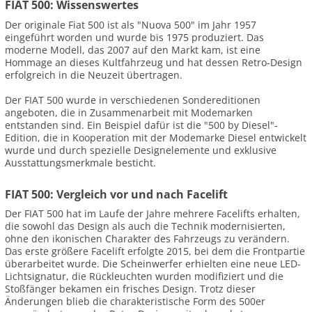
FIAT 500: Wissenswertes
Der originale Fiat 500 ist als "Nuova 500" im Jahr 1957
eingeführt worden und wurde bis 1975 produziert. Das
moderne Modell, das 2007 auf den Markt kam, ist eine
Hommage an dieses Kultfahrzeug und hat dessen Retro-Design
erfolgreich in die Neuzeit übertragen.
Der FIAT 500 wurde in verschiedenen Sondereditionen
angeboten, die in Zusammenarbeit mit Modemarken
entstanden sind. Ein Beispiel dafür ist die "500 by Diesel"-
Edition, die in Kooperation mit der Modemarke Diesel entwickelt
wurde und durch spezielle Designelemente und exklusive
Ausstattungsmerkmale besticht.
FIAT 500: Vergleich vor und nach Facelift
Der FIAT 500 hat im Laufe der Jahre mehrere Facelifts erhalten,
die sowohl das Design als auch die Technik modernisierten,
ohne den ikonischen Charakter des Fahrzeugs zu verändern.
Das erste größere Facelift erfolgte 2015, bei dem die Frontpartie
überarbeitet wurde. Die Scheinwerfer erhielten eine neue LED-
Lichtsignatur, die Rückleuchten wurden modifiziert und die
Stoßfänger bekamen ein frisches Design. Trotz dieser
Änderungen blieb die charakteristische Form des 500er