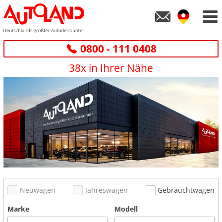
0800 - 111 0408
38x in Ihrer Nähe
Neuwagen
Jahreswagen
Gebrauchtwagen
Marke
Modell