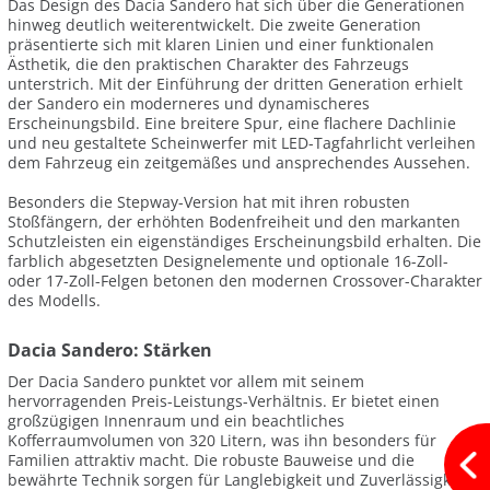
Das Design des Dacia Sandero hat sich über die Generationen
hinweg deutlich weiterentwickelt. Die zweite Generation
präsentierte sich mit klaren Linien und einer funktionalen
Ästhetik, die den praktischen Charakter des Fahrzeugs
unterstrich. Mit der Einführung der dritten Generation erhielt
der Sandero ein moderneres und dynamischeres
Erscheinungsbild. Eine breitere Spur, eine flachere Dachlinie
und neu gestaltete Scheinwerfer mit LED-Tagfahrlicht verleihen
dem Fahrzeug ein zeitgemäßes und ansprechendes Aussehen.
Besonders die Stepway-Version hat mit ihren robusten
Stoßfängern, der erhöhten Bodenfreiheit und den markanten
Schutzleisten ein eigenständiges Erscheinungsbild erhalten. Die
farblich abgesetzten Designelemente und optionale 16-Zoll-
oder 17-Zoll-Felgen betonen den modernen Crossover-Charakter
des Modells.
Dacia Sandero: Stärken
Der Dacia Sandero punktet vor allem mit seinem
hervorragenden Preis-Leistungs-Verhältnis. Er bietet einen
großzügigen Innenraum und ein beachtliches
Kofferraumvolumen von 320 Litern, was ihn besonders für
Familien attraktiv macht. Die robuste Bauweise und die
bewährte Technik sorgen für Langlebigkeit und Zuverlässigkeit.