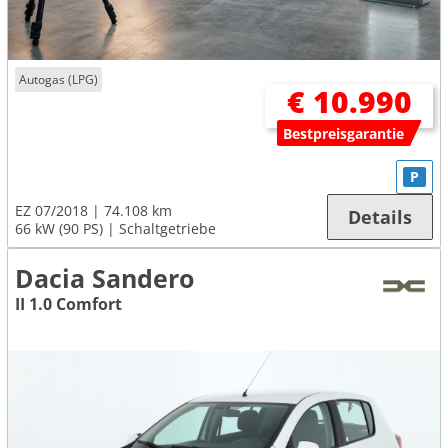
Autogas (LPG)
€ 10.990
Bestpreisgarantie
P
EZ 07/2018
74.108 km
Details
66 kW (90 PS)
Schaltgetriebe
Dacia Sandero
II 1.0 Comfort