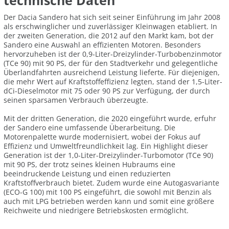
technische Daten
Der Dacia Sandero hat sich seit seiner Einführung im Jahr 2008
als erschwinglicher und zuverlässiger Kleinwagen etabliert. In
der zweiten Generation, die 2012 auf den Markt kam, bot der
Sandero eine Auswahl an effizienten Motoren. Besonders
hervorzuheben ist der 0,9-Liter-Dreizylinder-Turbobenzinmotor
(TCe 90) mit 90 PS, der für den Stadtverkehr und gelegentliche
Überlandfahrten ausreichend Leistung lieferte. Für diejenigen,
die mehr Wert auf Kraftstoffeffizienz legten, stand der 1,5-Liter-
dCi-Dieselmotor mit 75 oder 90 PS zur Verfügung, der durch
seinen sparsamen Verbrauch überzeugte.
Mit der dritten Generation, die 2020 eingeführt wurde, erfuhr
der Sandero eine umfassende Überarbeitung. Die
Motorenpalette wurde modernisiert, wobei der Fokus auf
Effizienz und Umweltfreundlichkeit lag. Ein Highlight dieser
Generation ist der 1,0-Liter-Dreizylinder-Turbomotor (TCe 90)
mit 90 PS, der trotz seines kleinen Hubraums eine
beeindruckende Leistung und einen reduzierten
Kraftstoffverbrauch bietet. Zudem wurde eine Autogasvariante
(ECO-G 100) mit 100 PS eingeführt, die sowohl mit Benzin als
auch mit LPG betrieben werden kann und somit eine größere
Reichweite und niedrigere Betriebskosten ermöglicht.