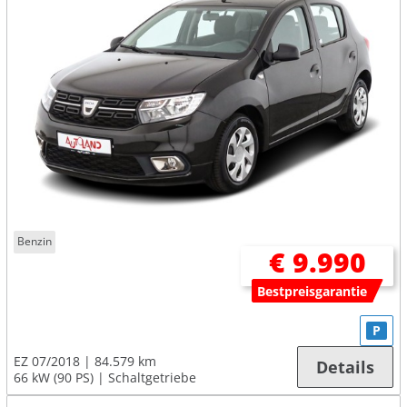
Benzin
€ 9.990
Bestpreisgarantie
P
EZ 07/2018
84.579 km
Details
66 kW (90 PS)
Schaltgetriebe