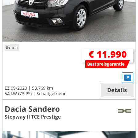
Benzin
€ 11.990
Bestpreisgarantie
P
EZ 09/2020
53.769 km
Details
54 kW (73 PS)
Schaltgetriebe
Dacia Sandero
Stepway II TCE Prestige