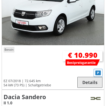
Benzin
€ 10.990
Bestpreisgarantie
P
EZ 07/2018
72.645 km
Details
54 kW (73 PS)
Schaltgetriebe
Dacia Sandero
II 1.0