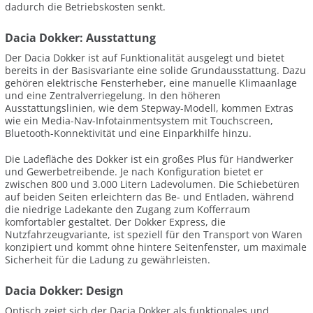
dadurch die Betriebskosten senkt.
Dacia Dokker: Ausstattung
Der Dacia Dokker ist auf Funktionalität ausgelegt und bietet
bereits in der Basisvariante eine solide Grundausstattung. Dazu
gehören elektrische Fensterheber, eine manuelle Klimaanlage
und eine Zentralverriegelung. In den höheren
Ausstattungslinien, wie dem Stepway-Modell, kommen Extras
wie ein Media-Nav-Infotainmentsystem mit Touchscreen,
Bluetooth-Konnektivität und eine Einparkhilfe hinzu.
Die Ladefläche des Dokker ist ein großes Plus für Handwerker
und Gewerbetreibende. Je nach Konfiguration bietet er
zwischen 800 und 3.000 Litern Ladevolumen. Die Schiebetüren
auf beiden Seiten erleichtern das Be- und Entladen, während
die niedrige Ladekante den Zugang zum Kofferraum
komfortabler gestaltet. Der Dokker Express, die
Nutzfahrzeugvariante, ist speziell für den Transport von Waren
konzipiert und kommt ohne hintere Seitenfenster, um maximale
Sicherheit für die Ladung zu gewährleisten.
Dacia Dokker: Design
Optisch zeigt sich der Dacia Dokker als funktionales und