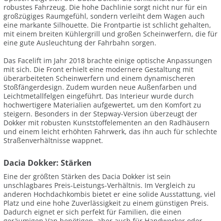
robustes Fahrzeug. Die hohe Dachlinie sorgt nicht nur für ein
großzügiges Raumgefühl, sondern verleiht dem Wagen auch
eine markante Silhouette. Die Frontpartie ist schlicht gehalten,
mit einem breiten Kühlergrill und großen Scheinwerfern, die für
eine gute Ausleuchtung der Fahrbahn sorgen.
Das Facelift im Jahr 2018 brachte einige optische Anpassungen
mit sich. Die Front erhielt eine modernere Gestaltung mit
überarbeiteten Scheinwerfern und einem dynamischeren
Stoßfängerdesign. Zudem wurden neue Außenfarben und
Leichtmetallfelgen eingeführt. Das Interieur wurde durch
hochwertigere Materialien aufgewertet, um den Komfort zu
steigern. Besonders in der Stepway-Version überzeugt der
Dokker mit robusten Kunststoffelementen an den Radhäusern
und einem leicht erhöhten Fahrwerk, das ihn auch für schlechte
Straßenverhältnisse wappnet.
Dacia Dokker: Stärken
Eine der größten Stärken des Dacia Dokker ist sein
unschlagbares Preis-Leistungs-Verhältnis. Im Vergleich zu
anderen Hochdachkombis bietet er eine solide Ausstattung, viel
Platz und eine hohe Zuverlässigkeit zu einem günstigen Preis.
Dadurch eignet er sich perfekt für Familien, die einen
geräumigen Van benötigen, aber auch für Handwerker oder