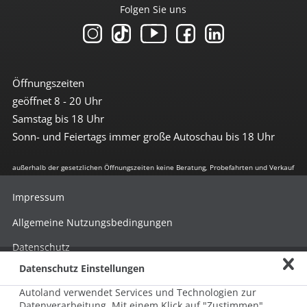
Folgen Sie uns
Öffnungszeiten
geöffnet 8 - 20 Uhr
Samstag bis 18 Uhr
Sonn- und Feiertags immer große Autoschau bis 18 Uhr
außerhalb der gesetzlichen Öffnungszeiten keine Beratung, Probefahrten und Verkauf
Impressum
Allgemeine Nutzungsbedingungen
Datenschutz
Datenschutz Einstellungen
Hinweisgebersystem nach HinSchG
Autoland verwendet Services und Technologien zur
Beschwerde nach LkSG
Datenverarbeitung. Mit einem Klick auf "Zustimmen"